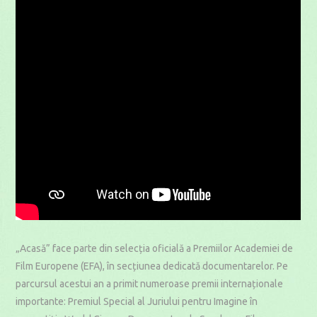
„Acasă” face parte din selecția oficială a Premiilor Academiei de
Film Europene (EFA), în secțiunea dedicată documentarelor. Pe
parcursul acestui an a primit numeroase premii internaționale
importante: Premiul Special al Juriului pentru Imagine în