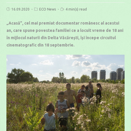
Post
Post
Reading
16.09.2020
ECO News
4 min(s) read
published:
category:
time:
„Acasă”, cel mai premiat documentar românesc al acestui
an, care spune povestea familiei ce a locuit vreme de 18 ani
în mijlocul naturii din Delta Văcărești, își începe circuitul
cinematografic din 18 septembrie.