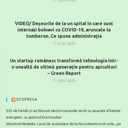
28.09.2020
VIDEO/ Deșeurile de la un spital în care sunt
internați bolnavi cu COVID-19, aruncate la
tomberon. Ce spune administrația
31.07.2020
Un startup românesc transformă tehnologia într-
o unealtă de ultimă generație pentru apicultori
– Green Report
29.07.2020
ECOPRESA
525 de familii și-au înlocuit electrocasnicele vechi cu aparate eficiente
energetic, cu ajutorul EcoVoucher
Ministrul Mediului: Lacul de acumulare de la Novodnestrovsk este „pe