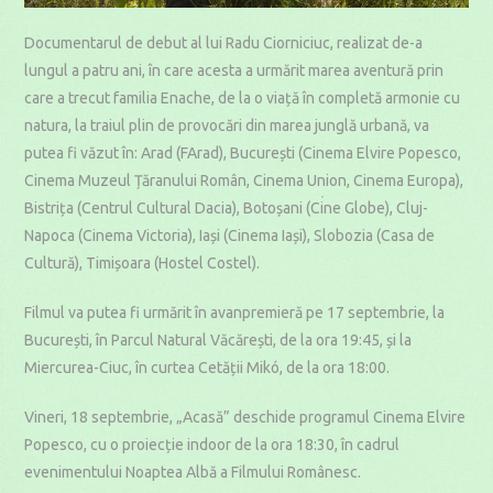
Documentarul de debut al lui Radu Ciorniciuc, realizat de-a
lungul a patru ani, în care acesta a urmărit marea aventură prin
care a trecut familia Enache, de la o viață în completă armonie cu
natura, la traiul plin de provocări din marea junglă urbană, va
putea fi văzut în: Arad (FArad), București (Cinema Elvire Popesco,
Cinema Muzeul Țăranului Român, Cinema Union, Cinema Europa),
Bistrița (Centrul Cultural Dacia), Botoșani (Cine Globe), Cluj-
Napoca (Cinema Victoria), Iași (Cinema Iași), Slobozia (Casa de
Cultură), Timișoara (Hostel Costel).
Filmul va putea fi urmărit în avanpremieră pe 17 septembrie, la
București, în Parcul Natural Văcărești, de la ora 19:45, și la
Miercurea-Ciuc, în curtea Cetății Mikó, de la ora 18:00.
Vineri, 18 septembrie, „Acasă” deschide programul Cinema Elvire
Popesco, cu o proiecție indoor de la ora 18:30, în cadrul
evenimentului Noaptea Albă a Filmului Românesc.