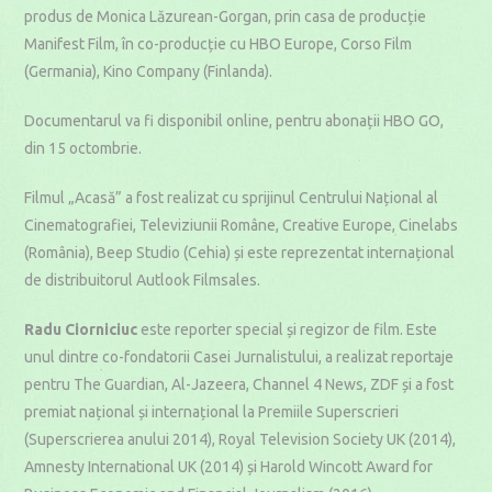
produs de Monica Lăzurean-Gorgan, prin casa de producție
Manifest Film, în co-producție cu HBO Europe, Corso Film
(Germania), Kino Company (Finlanda).
Documentarul va fi disponibil online, pentru abonații HBO GO,
din 15 octombrie.
Filmul „Acasă” a fost realizat cu sprijinul Centrului Național al
Cinematografiei, Televiziunii Române, Creative Europe, Cinelabs
(România), Beep Studio (Cehia) și este reprezentat internațional
de distribuitorul Autlook Filmsales.
Radu Ciorniciuc
este reporter special și regizor de film. Este
unul dintre co-fondatorii Casei Jurnalistului, a realizat reportaje
pentru The Guardian, Al-Jazeera, Channel 4 News, ZDF și a fost
premiat național și internațional la Premiile Superscrieri
(Superscrierea anului 2014), Royal Television Society UK (2014),
Amnesty International UK (2014) și Harold Wincott Award for