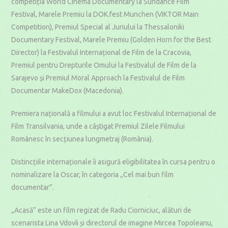
competiția World Cinema Documentary la Sundance Film
Festival, Marele Premiu la DOK.fest Munchen (VIKTOR Main
Competition), Premiul Special al Juriului la Thessaloniki
Documentary Festival, Marele Premiu (Golden Horn for the Best
Director) la Festivalul Internațional de Film de la Cracovia,
Premiul pentru Drepturile Omului la Festivalul de Film de la
Sarajevo și Premiul Moral Approach la Festivalul de Film
Documentar MakeDox (Macedonia).
Premiera națională a filmului a avut loc Festivalul Internațional de
Film Transilvania, unde a câștigat Premiul Zilele Filmului
Românesc în secțiunea lungmetraj (România).
Distincțiile internaționale îi asigură eligibilitatea în cursa pentru o
nominalizare la Oscar, în categoria „Cel mai bun film
documentar”.
„Acasă” este un film regizat de Radu Ciorniciuc, alături de
scenarista Lina Vdovîi și directorul de imagine Mircea Topoleanu,