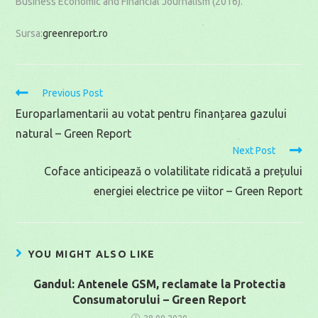
Business Economic and Financial Journalism (2016).
Sursa:
greenreport.ro
Read
Previous Post
more
Europarlamentarii au votat pentru finanțarea gazului
articles
natural – Green Report
Next Post
Coface anticipează o volatilitate ridicată a prețului
energiei electrice pe viitor – Green Report
YOU MIGHT ALSO LIKE
Gandul: Antenele GSM, reclamate la Protectia
Consumatorului – Green Report