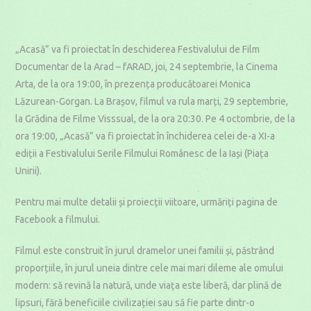
„Acasă” va fi proiectat în deschiderea Festivalului de Film
Documentar de la Arad – fARAD, joi, 24 septembrie, la Cinema
Arta, de la ora 19:00, în prezența producătoarei Monica
Lăzurean-Gorgan. La Brașov, filmul va rula marți, 29 septembrie,
la Grădina de Filme Visssual, de la ora 20:30. Pe 4 octombrie, de la
ora 19:00, „Acasă” va fi proiectat în închiderea celei de-a XI-a
ediții a Festivalului Serile Filmului Românesc de la Iași (Piața
Unirii).
Pentru mai multe detalii și proiecții viitoare, urmăriți pagina de
Facebook a filmului.
Filmul este construit în jurul dramelor unei familii și, păstrând
proporțiile, în jurul uneia dintre cele mai mari dileme ale omului
modern: să revină la natură, unde viața este liberă, dar plină de
lipsuri, fără beneficiile civilizației sau să fie parte dintr-o