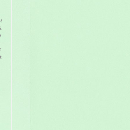
uă
ă,
a
?
t
e