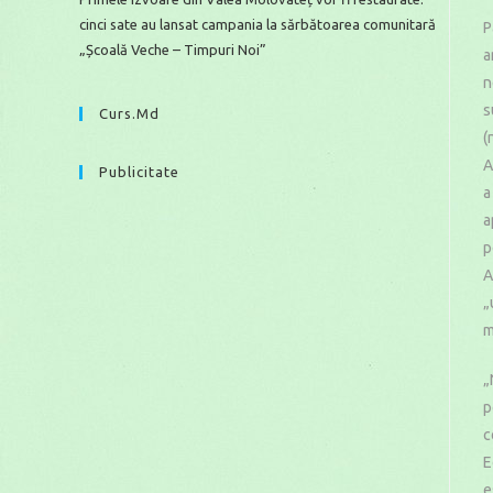
cinci sate au lansat campania la sărbătoarea comunitară
P
„Școală Veche – Timpuri Noi”
a
n
s
Curs.md
(
A
Publicitate
a
a
p
A
„
m
„
p
c
E
e