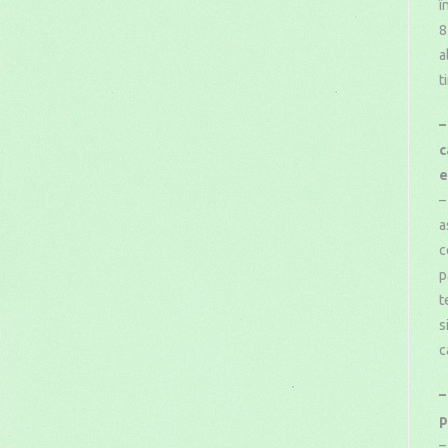
î
8
a
t
–
c
e
–
a
c
p
t
s
c
–
p
–