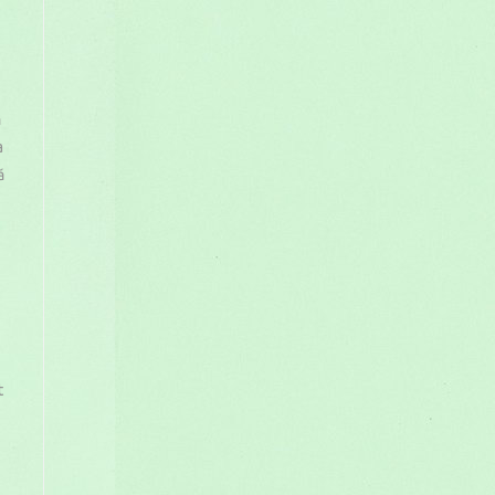
ă
a
ă
t