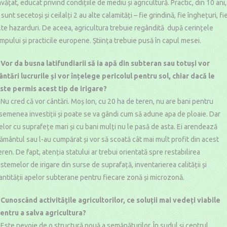
nvățat, educat privind condițiile de mediu și agricultură. Practic, din 10 ani,
 sunt secetoși și ceilalți 2 au alte calamități – fie grindină, fie înghețuri, fi
lte hazarduri. De aceea, agricultura trebuie regândită după cerințele
impului și practicile europene. Știința trebuie pusă în capul mesei.
 Vor da busna latifundiarii să ia apă din subteran sau totuși vor
ântări lucrurile și vor înțelege pericolul pentru sol, chiar dacă le
ste permis acest tip de irigare?
 Nu cred că vor cântări. Moș Ion, cu 20 ha de teren, nu are bani pentru
semenea investiții și poate se va gândi cum să adune apa de ploaie. Dar
elor cu suprafețe mari și cu bani mulți nu le pasă de asta. Ei arendează
ământul sau l-au cumpărat și vor să scoată cât mai mult profit din acest
eren. De fapt, atenția statului ar trebui orientată spre restabilirea
istemelor de irigare din surse de suprafață, inventarierea calității și
antității apelor subterane pentru fiecare zonă și microzonă.
 Cunoscând activitățile agricultorilor, ce soluții mai vedeți viabile
entru a salva agricultura?
 Este nevoie de o structură nouă a semănăturilor. În sudul și centrul