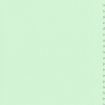
r
s
ș
a
d
s
u
A
l
a
p
e
a
p
t
f
î
l