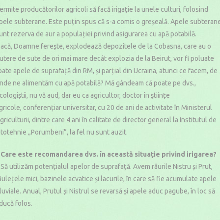
ermite producătorilor agricoli să facă irigație la unele culturi, folosind
pele subterane. Este puțin spus că s-a comis o greșeală. Apele subteran
unt rezerva de aur a populației privind asigurarea cu apă potabilă.
acă, Doamne ferește, explodează depozitele de la Cobasna, care au o
utere de sute de ori mai mare decât explozia de la Beirut, vor fi poluate
oate apele de suprafață din RM, și parțial din Ucraina, atunci ce facem, de
nde ne alimentăm cu apă potabilă? Mă gândeam că poate pe dvs.,
cologiștii, nu vă aud, dar eu ca agricultor, doctor în științe
gricole, conferențiar universitar, cu 20 de ani de activitate în Ministerul
griculturii, dintre care 4 ani în calitate de director general la Institutul de
itotehnie „Porumbeni”, la fel nu sunt auzit.
 Care este recomandarea dvs. în această situație privind irigarea?
 Să utilizăm potențialul apelor de suprafață. Avem râurile Nistru și Prut,
âulețele mici, bazinele acvatice și lacurile, în care să fie acumulate apele
luviale. Anual, Prutul și Nistrul se revarsă și apele aduc pagube, în loc să
ducă folos.