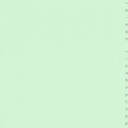
–
r
–
m
t
n
–
–
i
r
f
i
p
C
s
p
p