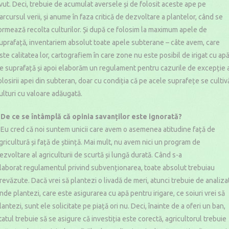
vut. Deci, trebuie de acumulat aversele și de folosit aceste ape pe
arcursul verii, și anume în faza critică de dezvoltare a plantelor, când se
ormează recolta culturilor. Și după ce folosim la maximum apele de
uprafață, inventariem absolut toate apele subterane – câte avem, care
ste calitatea lor, cartografiem în care zone nu este posibil de irigat cu ap
e suprafață și apoi elaborăm un regulament pentru cazurile de excepție 
olosirii apei din subteran, doar cu condiția că pe acele suprafețe se cultiv
ulturi cu valoare adăugată.
 De ce se întâmplă că opinia savanților este ignorată?
 Eu cred că noi suntem unicii care avem o asemenea atitudine față de
gricultură și față de știință. Mai mult, nu avem nici un program de
ezvoltare al agriculturii de scurtă și lungă durată. Când s-a
laborat regulamentul privind subvenționarea, toate absolut trebuiau
revăzute. Dacă vrei să plantezi o livadă de meri, atunci trebuie de analiza
nde plantezi, care este asigurarea cu apă pentru irigare, ce soiuri vrei să
lantezi, sunt ele solicitate pe piață ori nu. Deci, înainte de a oferi un ban,
tatul trebuie să se asigure că investiția este corectă, agricultorul trebuie