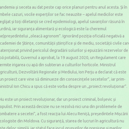
andemia și seceta au dat peste cap orice planuri pentru anul acesta. Și în
mbele cazuri, vocile experților se fac neauzite – apelul medicilor este
eglijat și toți diletanții se cred epidemiologi, apelul savanților răsună în
urdină, iar siguranța alimentară și ecologică este la cheremul
ne)președintelui „oleacă agronom”. Ignorând poziția oficială negativă a
cademiei de Științe, comunității științifice și de mediu, societății civile car
 atenționat privind pericolul degradării solurilor și epuizării rezervelor de
pă potabilă, Guvernul a aprobat, la 19 august 2020, un Regulament care
ermite irigarea cu apă din subteran a culturilor horticole. Ministrul
griculturii, Dezvoltării Regionale și Mediului, Ion Perju a declarat că este
un proiect care vine să diminueze din consecințele secetelor”, iar prim-
inistrul Ion Chicu a spus că este vorba despre un „proiect revoluționar”.
Nu este un proiect revoluționar, dar un proiect criminal, bolșevic și
opulist. Prin această decizie nu se rezolvă nici una din problemele de
ombatere a secetei”, a fost reacția lui Alecu Reniță, președintele Mișcării
cologiste din Moldova. Cu siguranță, starea de lucruri în agricultură nu
ste deloc simplă, iar statul face jocul grupurilor de presiune și marilor