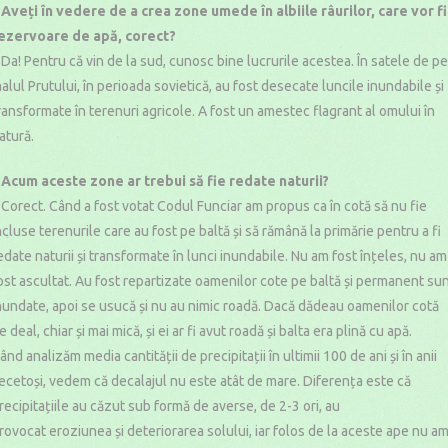
 Aveți în vedere de a crea zone umede în albiile râurilor, care vor fi
ezervoare de apă, corect?
 Da! Pentru că vin de la sud, cunosc bine lucrurile acestea. În satele de pe
alul Prutului, în perioada sovietică, au fost desecate luncile inundabile și
ransformate în terenuri agricole. A fost un amestec flagrant al omului în
atură.
 Acum aceste zone ar trebui să fie redate naturii?
 Corect. Când a fost votat Codul Funciar am propus ca în cotă să nu fie
ncluse terenurile care au fost pe baltă și să rămână la primărie pentru a fi
edate naturii și transformate în lunci inundabile. Nu am fost înțeles, nu am
ost ascultat. Au fost repartizate oamenilor cote pe baltă și permanent su
nundate, apoi se usucă și nu au nimic roadă. Dacă dădeau oamenilor cotă
e deal, chiar și mai mică, și ei ar fi avut roadă și balta era plină cu apă.
ând analizăm media cantității de precipitații în ultimii 100 de ani și în anii
ecetoși, vedem că decalajul nu este atât de mare. Diferența este că
recipitațiile au căzut sub formă de averse, de 2-3 ori, au
rovocat eroziunea și deteriorarea solului, iar folos de la aceste ape nu a