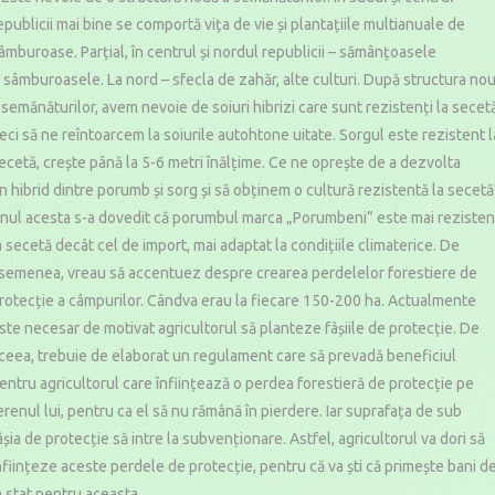
epublicii mai bine se comportă vița de vie și plantațiile multianuale de
âmburoase. Parțial, în centrul și nordul republicii – sămânțoasele
i sâmburoasele. La nord – sfecla de zahăr, alte culturi. După structura no
 semănăturilor, avem nevoie de soiuri hibrizi care sunt rezistenți la secet
eci să ne reîntoarcem la soiurile autohtone uitate. Sorgul este rezistent l
ecetă, crește până la 5-6 metri înălțime. Ce ne oprește de a dezvolta
n hibrid dintre porumb și sorg și să obținem o cultură rezistentă la secetă
nul acesta s-a dovedit că porumbul marca „Porumbeni” este mai rezisten
a secetă decât cel de import, mai adaptat la condițiile climaterice. De
semenea, vreau să accentuez despre crearea perdelelor forestiere de
rotecție a câmpurilor. Cândva erau la fiecare 150-200 ha. Actualmente
ste necesar de motivat agricultorul să planteze fâșiile de protecție. De
ceea, trebuie de elaborat un regulament care să prevadă beneficiul
entru agricultorul care înființează o perdea forestieră de protecție pe
erenul lui, pentru ca el să nu rămână în pierdere. Iar suprafața de sub
âșia de protecție să intre la subvenționare. Astfel, agricultorul va dori să
nființeze aceste perdele de protecție, pentru că va ști că primește bani d
a stat pentru aceasta.