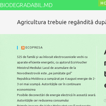
Skip
H
BIODEGRADABIL.MD
to
content
Agricultura trebuie regândită după
ECOPRESA
525 de familii și-au înlocuit electrocasnicele vechi cu
aparate eficiente energetic, cu ajutorul EcoVoucher
Ministrul Mediului: Lacul de acumulare de la
Novodnestrovsk este „pe jumătate gol”
Republica Moldova a cumpărat pe 4 august energie de 2-
3 ori mai scumpă. Autoritățile cer în continuare
economisirea
Posibile deconectări de energie electrică în această seară.
Autoritățile cer reducerea consumului
P
p
Primele izvoare din Valea Molovateț vor fi restaurate: