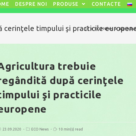
OME
DESPRE NOI
PRODUSE
CONTACTE
 cerinţele timpului şi practicile europen
>
ECO News
>
Agricultur
Agricultura trebuie
regândită după cerinţele
timpului şi practicile
europene
ost
Post
Reading
23.09.2020
ECO News
10 min(s) read
ublished:
category:
time: