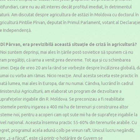
atifundiari, care nu au alt interes decât profitul imediat, în detrimentul
aturii. Am discutat despre agricultura de astăzi în Moldova cu doctorul în
gricultură Pintilie Pîrvan, deputat în Primul Parlament, votant al Declarație
e Independență.
 Dl Pârvan, era previzibilă această situație de criză în agricultură?
 Noi suntem deprinși, mai ales în țările post-sovietice să spunem că nu
ram pregătiți, că iarna a venit prea devreme. Tot așa și cu schimbarea
limei. Deja de vreo 20 ani la rând se vorbește despre încălzirea globală, d
umai cu vorba am rămas. Nicio reacție. Anul acesta seceta este practic în
oată lumea, mai ales în Europa, dar nu numai. Cândva, lucrând în cadrul
inisterului Agriculturii, am elaborat un program de dezvoltare a
uprafețelor irigabile din R. Moldova. Se preconizau a fi reabilitate
istemele pentru irigarea a 400 mii ha de terenuri și construirea altor
isteme noi, pentru a acoperi cam opt sute mii ha de suprafețe irigabile la
ivel național. Aceasta însemna practic 55-60% din terenurile arabile. Cu
egret, programul acela adună colb pe vreun raft. Unicul lucru negândit,
are „s-a făcut”, este că printr-o hotărâre de Guvern se