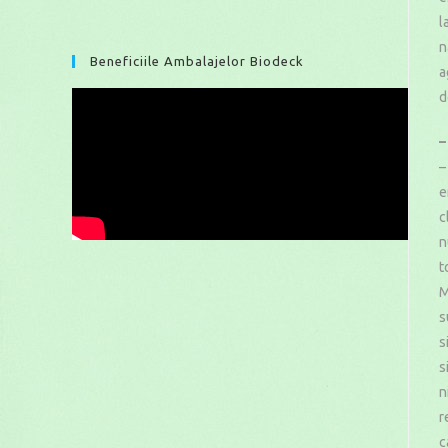
l
n
Beneficiile Ambalajelor Biodeck
a
d
–
–
e
c
n
t
M
s
s
s
n
r
c