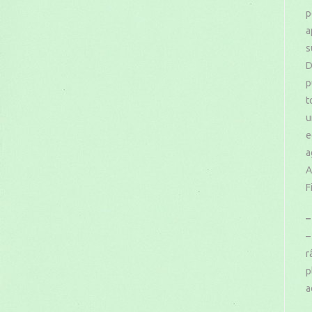
p
a
s
D
p
t
u
e
a
A
F
–
–
r
p
a