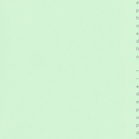
a
p
f
s
e
d
f
c
–
–
a
d
e
p
u
p
s