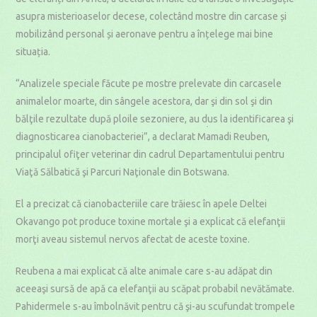
asupra misterioaselor decese, colectând mostre din carcase și
mobilizând personal și aeronave pentru a înțelege mai bine
situația.
“Analizele speciale făcute pe mostre prelevate din carcasele
animalelor moarte, din sângele acestora, dar şi din sol şi din
bălţile rezultate după ploile sezoniere, au dus la identificarea şi
diagnosticarea cianobacteriei”, a declarat Mamadi Reuben,
principalul ofiţer veterinar din cadrul Departamentului pentru
Viaţă Sălbatică şi Parcuri Naţionale din Botswana.
El a precizat că cianobacteriile care trăiesc în apele Deltei
Okavango pot produce toxine mortale şi a explicat că elefanţii
morţi aveau sistemul nervos afectat de aceste toxine.
Reubena a mai explicat că alte animale care s-au adăpat din
aceeaşi sursă de apă ca elefanţii au scăpat probabil nevătămate.
Pahidermele s-au îmbolnăvit pentru că şi-au scufundat trompele