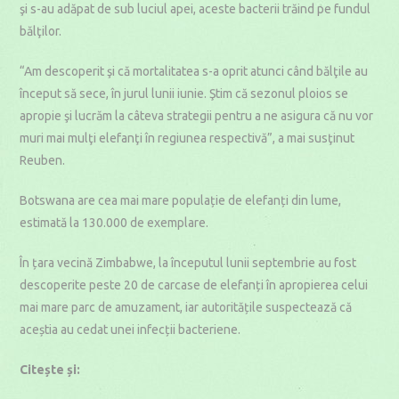
şi s-au adăpat de sub luciul apei, aceste bacterii trăind pe fundul
bălţilor.
“Am descoperit şi că mortalitatea s-a oprit atunci când bălţile au
început să sece, în jurul lunii iunie. Ştim că sezonul ploios se
apropie şi lucrăm la câteva strategii pentru a ne asigura că nu vor
muri mai mulţi elefanţi în regiunea respectivă”, a mai susţinut
Reuben.
Botswana are cea mai mare populație de elefanți din lume,
estimată la 130.000 de exemplare.
În țara vecină Zimbabwe, la începutul lunii septembrie au fost
descoperite peste 20 de carcase de elefanți în apropierea celui
mai mare parc de amuzament, iar autoritățile suspectează că
aceștia au cedat unei infecții bacteriene.
Citește și: