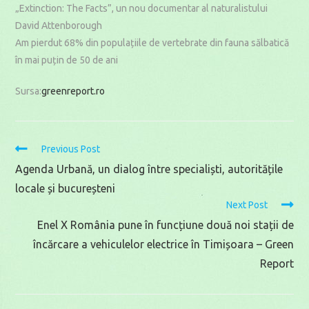
„Extinction: The Facts”, un nou documentar al naturalistului
David Attenborough
Am pierdut 68% din populațiile de vertebrate din fauna sălbatică
în mai puțin de 50 de ani
Sursa:
greenreport.ro
Read
Previous Post
more
Agenda Urbană, un dialog între specialiști, autoritățile
articles
locale și bucureșteni
Next Post
Enel X România pune în funcțiune două noi stații de
încărcare a vehiculelor electrice în Timișoara – Green
Report