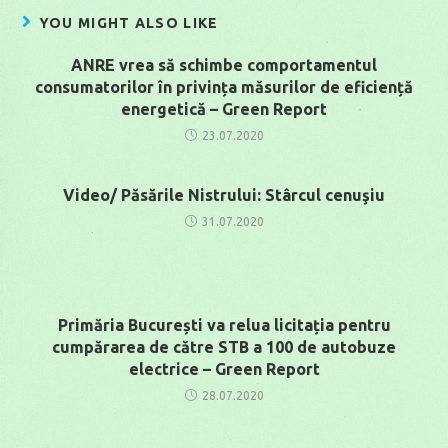
YOU MIGHT ALSO LIKE
ANRE vrea să schimbe comportamentul
consumatorilor în privința măsurilor de eficiență
energetică – Green Report
23.07.2020
Video/ Păsările Nistrului: Stârcul cenuşiu
31.07.2020
Primăria București va relua licitația pentru
cumpărarea de către STB a 100 de autobuze
electrice – Green Report
28.07.2020