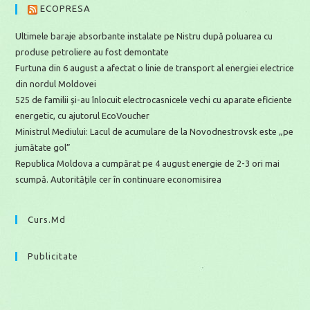
ECOPRESA
Ultimele baraje absorbante instalate pe Nistru după poluarea cu
produse petroliere au fost demontate
Furtuna din 6 august a afectat o linie de transport al energiei electrice
din nordul Moldovei
525 de familii și-au înlocuit electrocasnicele vechi cu aparate eficiente
energetic, cu ajutorul EcoVoucher
Ministrul Mediului: Lacul de acumulare de la Novodnestrovsk este „pe
jumătate gol”
Republica Moldova a cumpărat pe 4 august energie de 2-3 ori mai
scumpă. Autoritățile cer în continuare economisirea
Curs.md
Publicitate