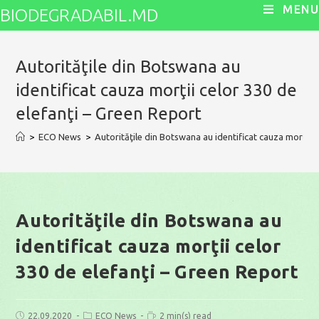
Skip
MENU
BIODEGRADABIL.MD
to
content
Autorităţile din Botswana au
identificat cauza morţii celor 330 de
elefanţi – Green Report
>
ECO News
>
Autorităţile din Botswana au identificat cauza morţii 
Autorităţile din Botswana au
identificat cauza morţii celor
330 de elefanţi – Green Report
Post
Post
Reading
22.09.2020
ECO News
2 min(s) read