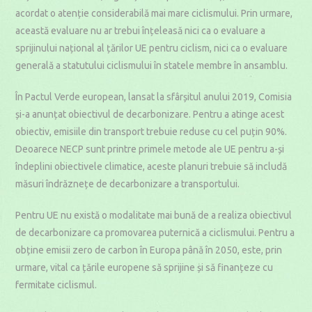
acordat o atenție considerabilă mai mare ciclismului. Prin urmare,
această evaluare nu ar trebui înțeleasă nici ca o evaluare a
sprijinului național al țărilor UE pentru ciclism, nici ca o evaluare
generală a statutului ciclismului în statele membre în ansamblu.
În Pactul Verde european, lansat la sfârșitul anului 2019, Comisia
și-a anunțat obiectivul de decarbonizare. Pentru a atinge acest
obiectiv, emisiile din transport trebuie reduse cu cel puțin 90%.
Deoarece NECP sunt printre primele metode ale UE pentru a-și
îndeplini obiectivele climatice, aceste planuri trebuie să includă
măsuri îndrăznețe de decarbonizare a transportului.
Pentru UE nu există o modalitate mai bună de a realiza obiectivul
de decarbonizare ca promovarea puternică a ciclismului. Pentru a
obține emisii zero de carbon în Europa până în 2050, este, prin
urmare, vital ca țările europene să sprijine și să finanțeze cu
fermitate ciclismul.