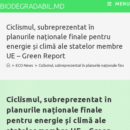
Skip
MENU
BIODEGRADABIL.MD
to
content
Ciclismul, subreprezentat în
planurile naționale finale pentru
energie și climă ale statelor membre
UE – Green Report
>
ECO News
>
Ciclismul, subreprezentat în planurile naționale final
Ciclismul, subreprezentat în
planurile naționale finale
pentru energie și climă ale