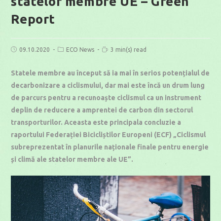
statelor membre UE – Green
Report
Post
Post
Reading
09.10.2020
ECO News
3 min(s) read
published:
category:
time:
Statele membre au început să ia mai în serios potențialul de
decarbonizare a ciclismului, dar mai este încă un drum lung
de parcurs pentru a recunoaște ciclismul ca un instrument
deplin de reducere a amprentei de carbon din sectorul
transporturilor. Aceasta este principala concluzie a
raportului Federației Bicicliștilor Europeni (ECF) „Ciclismul
subreprezentat în planurile naționale finale pentru energie
și climă ale statelor membre ale UE”.