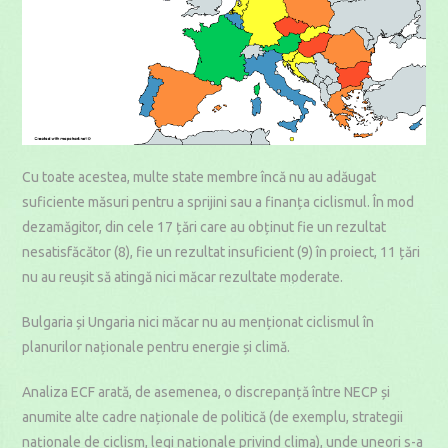
Cu toate acestea, multe state membre încă nu au adăugat
suficiente măsuri pentru a sprijini sau a finanța ciclismul. În mod
dezamăgitor, din cele 17 țări care au obținut fie un rezultat
nesatisfăcător (8), fie un rezultat insuficient (9) în proiect, 11 țări
nu au reușit să atingă nici măcar rezultate moderate.
Bulgaria și Ungaria nici măcar nu au menționat ciclismul în
planurilor naționale pentru energie și climă.
Analiza ECF arată, de asemenea, o discrepanță între NECP și
anumite alte cadre naționale de politică (de exemplu, strategii
naționale de ciclism, legi naționale privind clima), unde uneori s-a