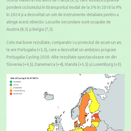
Scorul maxim a fost atins de Franța (9,5), care vizează triplarea
ponderii ciclismului în ttransportul modal de la 3% în 2018 la 9%
în 2024 și a dezvoltat un set de instrumente detaliate pentru a
atinge acest obiectiv. Locurile secundare sunt ocupate de
Austria (8,5) și Belgia (7,5).
Cele mai bune rezultate, comparativ cu proiectul de acum un an,
le are Portugalia (+5,5), care a dezvoltat un ambițios program
Portugalia Cycling 2030. Alte rezultate spectaculoase vin din
Slovenia (+4,5), Danemarca (+4), Irlanda (+3,5) și Luxemburg (+3).