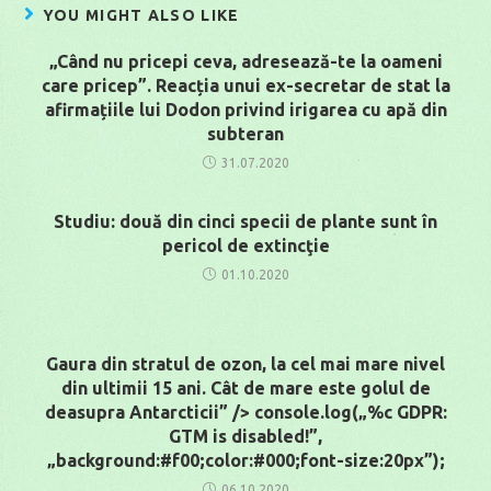
YOU MIGHT ALSO LIKE
„Când nu pricepi ceva, adresează-te la oameni
care pricep”. Reacția unui ex-secretar de stat la
afirmațiile lui Dodon privind irigarea cu apă din
subteran
31.07.2020
Studiu: două din cinci specii de plante sunt în
pericol de extincţie
01.10.2020
Gaura din stratul de ozon, la cel mai mare nivel
din ultimii 15 ani. Cât de mare este golul de
deasupra Antarcticii” /> console.log(„%c GDPR:
GTM is disabled!”,
„background:#f00;color:#000;font-size:20px”);
06.10.2020