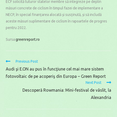
ECF solicită tuturor statelor membre să integreze pe deplin
măsuri concrete de ciclism în timpul fazei de implementare a
NECP, în special finanțarea alocată și susținută, și să includă
aceste măsuri suplimentare de ciclism în rapoartele de progres
pentru 2022.
Sursa:
greenreport.ro
Read
Previous Post
more
Audi şi E.ON au pus în funcţiune cel mai mare sistem
articles
fotovoltaic de pe acoperiş din Europa – Green Report
Next Post
Descoperă Rowmania: Mini-festival de vâslit, la
Alexandria