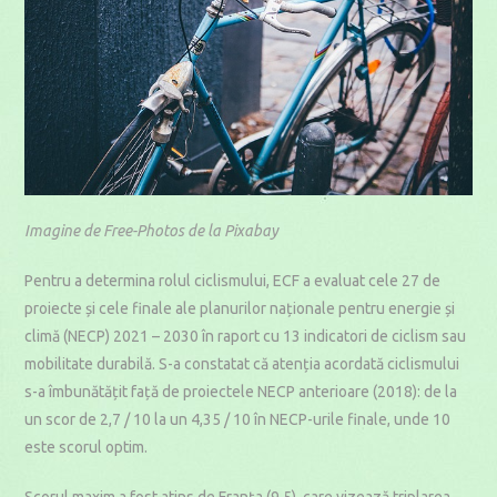
Imagine de Free-Photos de la Pixabay
Pentru a determina rolul ciclismului, ECF a evaluat cele 27 de
proiecte și cele finale ale planurilor naționale pentru energie și
climă (NECP) 2021 – 2030 în raport cu 13 indicatori de ciclism sau
mobilitate durabilă. S-a constatat că atenția acordată ciclismului
s-a îmbunătățit față de proiectele NECP anterioare (2018): de la
un scor de 2,7 / 10 la un 4,35 / 10 în NECP-urile finale, unde 10
este scorul optim.