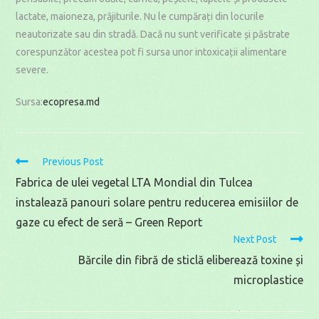
lactate, maioneza, prăjiturile. Nu le cumpărați din locurile
neautorizate sau din stradă. Dacă nu sunt verificate și păstrate
corespunzător acestea pot fi sursa unor intoxicații alimentare
severe.
Sursa:
ecopresa.md
Read
Previous Post
more
Fabrica de ulei vegetal LTA Mondial din Tulcea
articles
instalează panouri solare pentru reducerea emisiilor de
gaze cu efect de seră – Green Report
Next Post
Bărcile din fibră de sticlă eliberează toxine și
microplastice