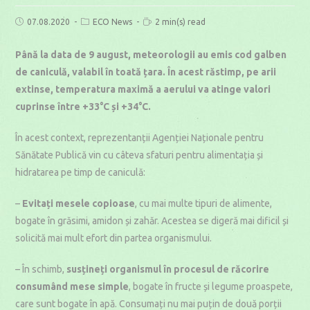
Post
Post
Reading
07.08.2020
ECO News
2 min(s) read
published:
category:
time:
Până la data de 9 august, meteorologii au emis cod galben
de caniculă, valabil în toată țara. În acest răstimp, pe arii
extinse, temperatura maximă a aerului va atinge valori
cuprinse între +33°C și +34°C.
În acest context, reprezentanții Agenției Naționale pentru
Sănătate Publică vin cu câteva sfaturi pentru alimentația și
hidratarea pe timp de caniculă:
–
Evitați mesele copioase
, cu mai multe tipuri de alimente,
bogate în grăsimi, amidon și zahăr. Acestea se digeră mai dificil și
solicită mai mult efort din partea organismului.
– În schimb,
susțineți organismul în procesul de răcorire
consumând mese simple
, bogate în fructe și legume proaspete,
care sunt bogate în apă. Consumați nu mai puțin de două porții