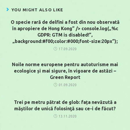
YOU MIGHT ALSO LIKE
O specie rară de delfini a fost din nou observată
în apropiere de Hong Kong” /> console.log(„%c
GDPR: GTM is disabled!”,
„background:#f00;color:#000;font-size:20px”);
17.09.2020
Noile norme europene pentru autoturisme mai
ecologice și mai sigure, în vigoare de astăzi –
Green Report
01.09.2020
Trei pe metru pătrat de glob: fața nevăzută a
măștilor de unică folosinţă sau ce-i de făcut?
13.11.2020