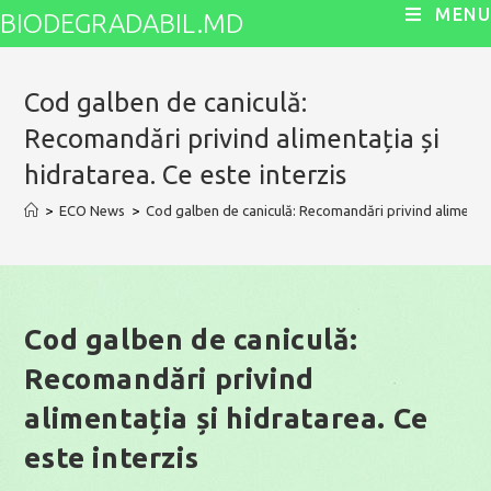
Skip
MENU
BIODEGRADABIL.MD
to
content
Cod galben de caniculă:
Recomandări privind alimentația și
hidratarea. Ce este interzis
>
ECO News
>
Cod galben de caniculă: Recomandări privind alimentați
Cod galben de caniculă:
Recomandări privind
alimentația și hidratarea. Ce
este interzis