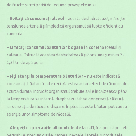
de fructe și trei porții de legume proaspete în zi.
–
Evitați să consumați alcool
– acesta deshidratează, mărește
tensiunea arterială și împiedică organismul să lupte eficient cu
canicula.
–
Limitați consumul băuturilor bogate în cofeină
(ceaiul și
cafeaua), întrucât acestea deshidratează și consumați minim 2-
2,5 litri de apă pe zi.
–
Fiți atenți la temperatura băuturilor
– nu este indicat să
consumați băuturi foarte reci. Acestea au un efect de răcorire de
scurtă durată, întrucât organismul trebuie să le încălzească până
la temperatura sa internă, drept rezultat se generează căldură,
iar senzația de răcoare dispare. În plus, aceste băuturi pot cauza
apariția unor simptome de răceală.
–
Alegeți cu precauție alimentele de la raft
, în special pe cele
perisabile, precum ouăle, carnea, peștele, laptele și produsele