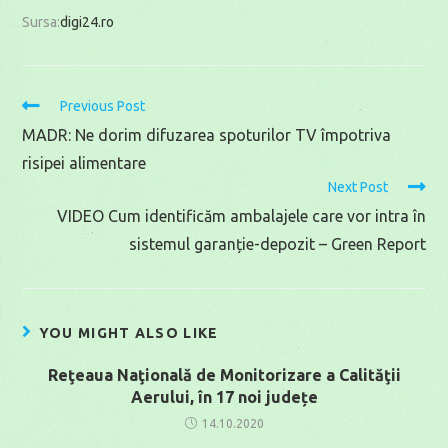
Sursa:
digi24.ro
Read
Previous Post
more
MADR: Ne dorim difuzarea spoturilor TV împotriva
articles
risipei alimentare
Next Post
VIDEO Cum identificăm ambalajele care vor intra în
sistemul garanție-depozit – Green Report
YOU MIGHT ALSO LIKE
Reţeaua Naţională de Monitorizare a Calităţii
Aerului, în 17 noi județe
14.10.2020