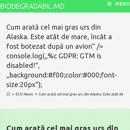
Skip
MENU
BIODEGRADABIL.MD
to
content
Cum arată cel mai gras urs din
Alaska. Este atât de mare, încât a
fost botezat după un avion” />
console.log(„%c GDPR: GTM is
disabled!”,
„background:#f00;color:#000;font-
size:20px”);
>
ECO News
>
Cum arată cel mai gras urs din Alaska. Este atât de m
Cum arată cel mai gras urs din