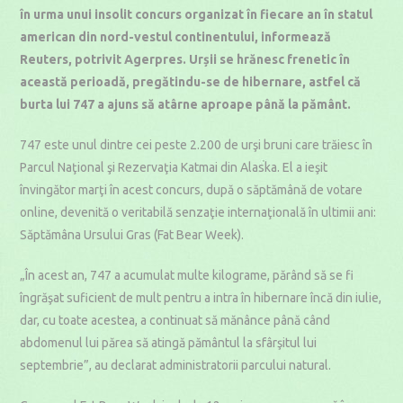
în urma unui insolit concurs organizat în fiecare an în statul
american din nord-vestul continentului, informează
Reuters, potrivit Agerpres. Urșii se hrănesc frenetic în
această perioadă, pregătindu-se de hibernare, astfel că
burta lui 747 a ajuns să atârne aproape până la pământ.
747 este unul dintre cei peste 2.200 de urşi bruni care trăiesc în
Parcul Naţional şi Rezervaţia Katmai din Alaska. El a ieşit
învingător marţi în acest concurs, după o săptămână de votare
online, devenită o veritabilă senzaţie internaţională în ultimii ani:
Săptămâna Ursului Gras (Fat Bear Week).
„În acest an, 747 a acumulat multe kilograme, părând să se fi
îngrăşat suficient de mult pentru a intra în hibernare încă din iulie,
dar, cu toate acestea, a continuat să mănânce până când
abdomenul lui părea să atingă pământul la sfârşitul lui
septembrie”, au declarat administratorii parcului natural.