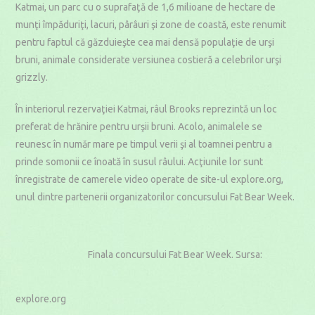
Katmai, un parc cu o suprafaţă de 1,6 milioane de hectare de
munţi împăduriţi, lacuri, pârâuri şi zone de coastă, este renumit
pentru faptul că găzduieşte cea mai densă populaţie de urşi
bruni, animale considerate versiunea costieră a celebrilor urşi
grizzly.
În interiorul rezervaţiei Katmai, râul Brooks reprezintă un loc
preferat de hrănire pentru urşii bruni. Acolo, animalele se
reunesc în număr mare pe timpul verii şi al toamnei pentru a
prinde somonii ce înoată în susul râului. Acţiunile lor sunt
înregistrate de camerele video operate de site-ul explore.org,
unul dintre partenerii organizatorilor concursului Fat Bear Week.
Finala concursului Fat Bear Week. Sursa:
explore.org