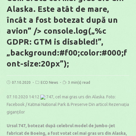
Alaska. Este atât de mare,
încât a fost botezat după un
avion” /> console.log(„%c
GDPR: GTM is disabled!”,
„background:#f00;color:#000;f
ont-size:20px”);
Post
Post
Reading
07.10.2020
ECO News
3 min(s) read
published:
category:
time:
07.10.2020 14:12
747, cel mai gras urs din Alaska. Foto:
Facebook / Katmai National Park & Preserve Din articol Rezervația
giganților
Ursul 747, botezat după celebrul model de jumbo-jet
fabricat de Boeing, a fost votat cel mai gras urs din Alaska,