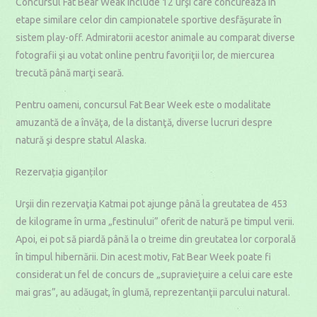
Concursul Fat Bear Weak include 12 urşi care concurează în
etape similare celor din campionatele sportive desfăşurate în
sistem play-off. Admiratorii acestor animale au comparat diverse
fotografii şi au votat online pentru favoriţii lor, de miercurea
trecută până marţi seară.
Pentru oameni, concursul Fat Bear Week este o modalitate
amuzantă de a învăţa, de la distanţă, diverse lucruri despre
natură şi despre statul Alaska.
Rezervația giganților
Urşii din rezervaţia Katmai pot ajunge până la greutatea de 453
de kilograme în urma „festinului” oferit de natură pe timpul verii.
Apoi, ei pot să piardă până la o treime din greutatea lor corporală
în timpul hibernării. Din acest motiv, Fat Bear Week poate fi
considerat un fel de concurs de „supravieţuire a celui care este
mai gras”, au adăugat, în glumă, reprezentanţii parcului natural.