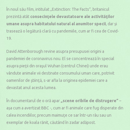
În noul său film, intitulat „Extinction: The Facts”, britanicul
prezintă atât
consecinţele devastatoare ale activităţilor
umane asupra habitatului natural al anumitor specii
, dar și
trasează o legătură clară cu pandemiile, cum ar fi cea de Covid-
19.
David Attenborough revine asupra presupusei origini a
pandemiei de coronavirus nou. El se concentrează în special
asupra pieţii din oraşul Wuhan (centrul Chinei) unde erau
vândute animale vii destinate consumului uman care, potrivit
oamenilor de ştiinţă, s-ar afla la originea epidemiei care a
devastat anul acesta lumea.
În documentarul de o oră apar
„scene oribile de distrugere”
–
așa cum a avertizat BBC -, cum ar fi animale care fug disperate din
calea incendiilor, precum maimuţe ce sar într-un râu sau un
exemplar de koala rănit, căutând în zadar adăpost.