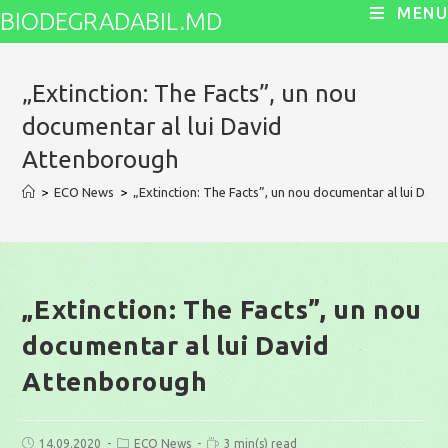
Skip
MENU
BIODEGRADABIL.MD
to
content
„Extinction: The Facts”, un nou
documentar al lui David
Attenborough
>
ECO News
>
„Extinction: The Facts”, un nou documentar al lui Da
„Extinction: The Facts”, un nou
documentar al lui David
Attenborough
Post
Post
Reading
14.09.2020
ECO News
3 min(s) read