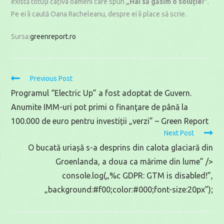
există totuși câțiva oameni care spun
„Hai să găsim o soluție!”
.
Pe ei îi caută Oana Racheleanu, despre ei îi place să scrie.
Sursa:
greenreport.ro
Read
Previous Post
more
Programul “Electric Up” a fost adoptat de Guvern.
articles
Anumite IMM-uri pot primi o finanţare de până la
100.000 de euro pentru investiții „verzi” – Green Report
Next Post
O bucată uriașă s-a desprins din calota glaciară din
Groenlanda, a doua ca mărime din lume” />
console.log(„%c GDPR: GTM is disabled!”,
„background:#f00;color:#000;font-size:20px”);