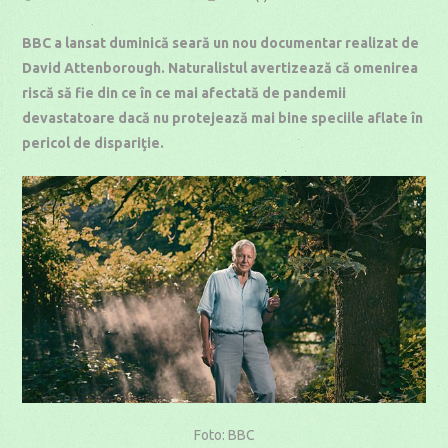
published:
category:
time:
BBC a lansat duminică seară un nou documentar realizat de
David Attenborough. Naturalistul avertizează că omenirea
riscă să fie din ce în ce mai afectată de pandemii
devastatoare dacă nu protejează mai bine speciile aflate în
pericol de dispariţie.
Foto: BBC