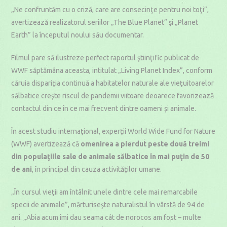
„Ne confruntăm cu o criză, care are consecinţe pentru noi toţi”,
avertizează realizatorul seriilor „The Blue Planet” şi „Planet
Earth” la începutul noului său documentar.
Filmul pare să ilustreze perfect raportul ştiinţific publicat de
WWF săptămâna aceasta, intitulat „Living Planet Index”, conform
căruia dispariţia continuă a habitatelor naturale ale vieţuitoarelor
sălbatice creşte riscul de pandemii viitoare deoarece favorizează
contactul din ce în ce mai frecvent dintre oameni şi animale.
În acest studiu internaţional, experţii World Wide Fund for Nature
(WWF) avertizează că
omenirea a pierdut peste două treimi
din populaţiile sale de animale sălbatice în mai puţin de 50
de ani
, în principal din cauza activităţilor umane.
„În cursul vieţii am întâlnit unele dintre cele mai remarcabile
specii de animale”, mărturiseşte naturalistul în vârstă de 94 de
ani. „Abia acum îmi dau seama cât de norocos am fost – multe