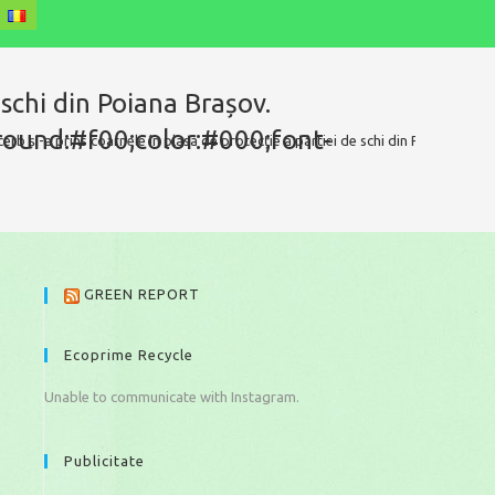
schi din Poiana Brașov.
round:#f00;color:#000;font-
b și-a prins coarnele în plasa de protecție a pârtiei de schi din Poiana Bra
GREEN REPORT
a
Ecoprime Recycle
Unable to communicate with Instagram.
Publicitate