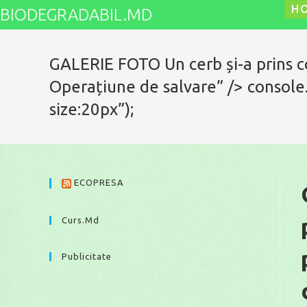
Skip
H
BIODEGRADABIL.MD
to
content
GALERIE FOTO Un cerb și-a prins co
Operațiune de salvare” /> console
size:20px”);
ECOPRESA
Curs.md
Publicitate