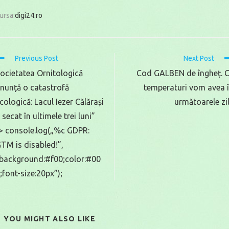
ursa:
digi24.ro
Read
Previous Post
Next Post
more
ocietatea Ornitologică
Cod GALBEN de îngheț. 
rticles
nunță o catastrofă
temperaturi vom avea 
cologică: Lacul Iezer Călărași
următoarele zi
 secat în ultimele trei luni”
> console.log(„%c GDPR:
TM is disabled!”,
background:#f00;color:#00
;font-size:20px”);
YOU MIGHT ALSO LIKE