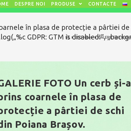
OME
DESPRE NOI
PRODUSE
CONTACTE
arnele în plasa de protecție a pârtiei de 
.log(„%c GDPR: GTM is disabled!”, „backg
>
ECO News
>
GALERIE FOTO Un cer
GALERIE FOTO Un cerb și-
prins coarnele în plasa de
protecție a pârtiei de schi
din Poiana Brașov.