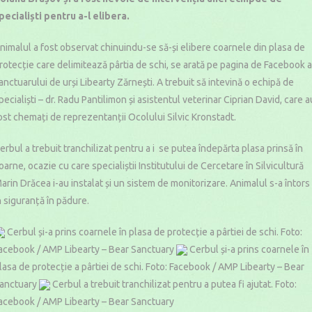
pecialiști pentru a-l elibera.
nimalul a fost observat chinuindu-se să-și elibere coarnele din plasa de
rotecție care delimitează pârtia de schi, se arată pe pagina de Facebook a
anctuarului de urși Libearty Zărnești. A trebuit să intevină o echipă de
pecialiști – dr. Radu Pantilimon și asistentul veterinar Ciprian David, care a
ost chemați de reprezentanții Ocolului Silvic Kronstadt.
erbul a trebuit tranchilizat pentru a i se putea îndepărta plasa prinsă în
oarne, ocazie cu care specialiștii Institutului de Cercetare în Silvicultură
arin Drăcea i-au instalat și un sistem de monitorizare. Animalul s-a întors
n siguranță în pădure.
Cerbul și-a prins coarnele în plasa de protecție a pârtiei de schi. Foto:
acebook / AMP Libearty – Bear Sanctuary
Cerbul și-a prins coarnele în
lasa de protecție a pârtiei de schi. Foto: Facebook / AMP Libearty – Bear
anctuary
Cerbul a trebuit tranchilizat pentru a putea fi ajutat. Foto:
acebook / AMP Libearty – Bear Sanctuary