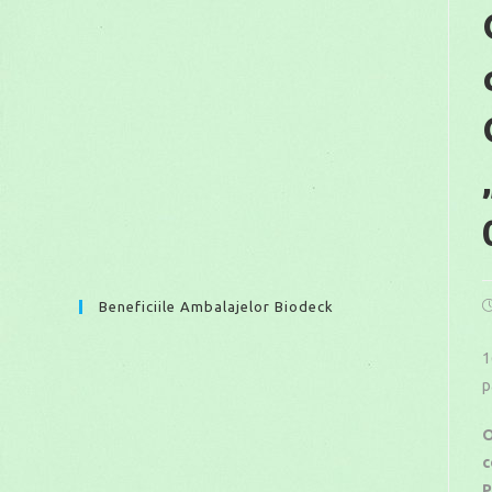
P
Beneficiile Ambalajelor Biodeck
p
1
p
O
c
P