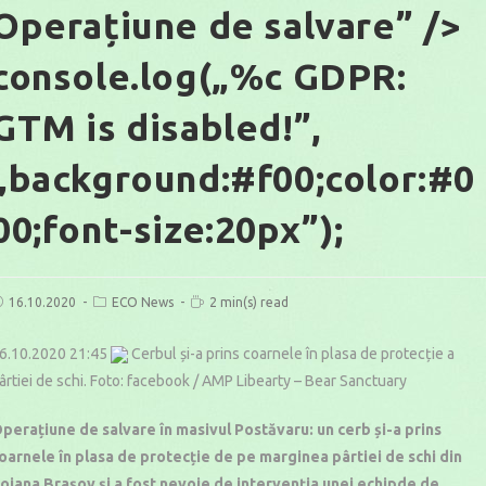
Operațiune de salvare” />
console.log(„%c GDPR:
GTM is disabled!”,
„background:#f00;color:#0
00;font-size:20px”);
ost
Post
Reading
16.10.2020
ECO News
2 min(s) read
ublished:
category:
time:
6.10.2020 21:45
Cerbul și-a prins coarnele în plasa de protecție a
ârtiei de schi. Foto: facebook / AMP Libearty – Bear Sanctuary
perațiune de salvare în masivul Postăvaru: un cerb și-a prins
oarnele în plasa de protecție de pe marginea pârtiei de schi din
oiana Brașov și a fost nevoie de intervenția unei echipde de