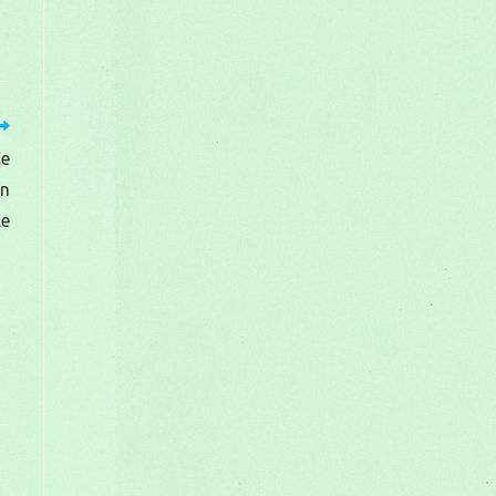
Ce
în
le