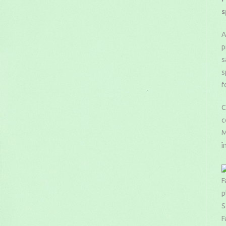
s
A
p
s
s
f
C
c
M
î
F
p
S
F