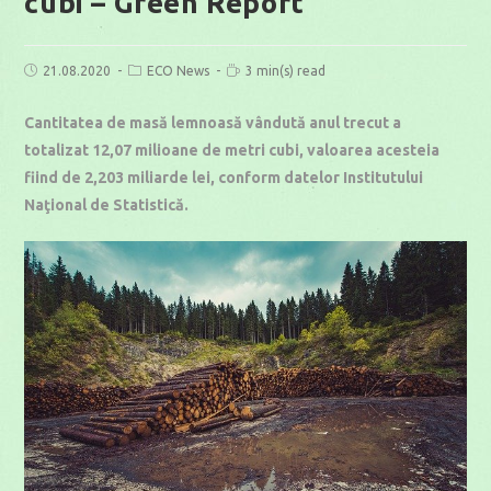
cubi – Green Report
Post
Post
Reading
21.08.2020
ECO News
3 min(s) read
published:
category:
time:
Cantitatea de masă lemnoasă vândută anul trecut a
totalizat 12,07 milioane de metri cubi, valoarea acesteia
fiind de 2,203 miliarde lei, conform datelor Institutului
Naţional de Statistică.