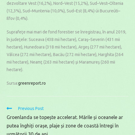
dezvoltare Vest (16,2%), Nord–Vest (15,2%), Sud–Vest–Oltenia
(12,3%), Sud–Muntenia (10,0%), Sud–Est (8,4%) úi Bucureúti–
Ilfov (0,4%).
Suprafeţe mai mari de fond forestier se înregistrau, în anul 2019,
în judeţele: Suceava (438 mii hectare), Caraş–Severin (431 mii
hectare), Hunedoara (318 mii hectare), Argeş (277 mii hectare),
Vâlcea (272 mii hectare), Bacău (272 mii hectare), Harghita (264
mii hectare), Neamţ (263 mii hectare) şi Maramureş (260 mii
hectare).
Sursa:
greenreport.ro
Read
Previous Post
more
Groenlanda se topește accelerat. Mările și oceanele ar
articles
putea înghiți orașe, plaje și zone de coastă întregi în
următorii 30 de ani.