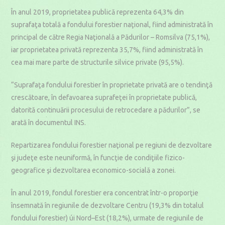
În anul 2019, proprietatea publică reprezenta 64,3% din
suprafaţa totală a fondului forestier naţional, fiind administrată în
principal de către Regia Naţională a Pădurilor – Romsilva (75,1%),
iar proprietatea privată reprezenta 35,7%, fiind administrată în
cea mai mare parte de structurile silvice private (95,5%).
“Suprafaţa fondului forestier în proprietate privată are o tendinţă
crescătoare, în defavoarea suprafeţei în proprietate publică,
datorită continuării procesului de retrocedare a pădurilor”, se
arată în documentul INS.
Repartizarea fondului forestier naţional pe regiuni de dezvoltare
şi judeţe este neuniformă, în funcţie de condiţiile fizico-
geografice şi dezvoltarea economico-socială a zonei.
În anul 2019, fondul forestier era concentrat într-o proporţie
însemnată în regiunile de dezvoltare Centru (19,3% din totalul
fondului forestier) úi Nord–Est (18,2%), urmate de regiunile de