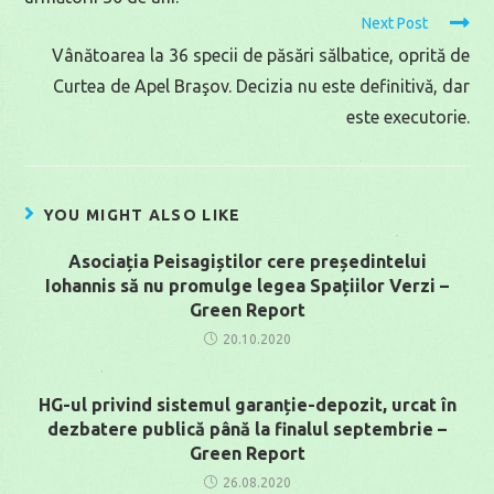
Next Post
Vânătoarea la 36 specii de păsări sălbatice, oprită de
Curtea de Apel Braşov. Decizia nu este definitivă, dar
este executorie.
YOU MIGHT ALSO LIKE
Asociația Peisagiștilor cere președintelui
Iohannis să nu promulge legea Spațiilor Verzi –
Green Report
20.10.2020
HG-ul privind sistemul garanție-depozit, urcat în
dezbatere publică până la finalul septembrie –
Green Report
26.08.2020