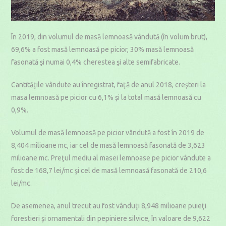
În 2019, din volumul de masă lemnoasă vândută (în volum brut),
69,6% a fost masă lemnoasă pe picior, 30% masă lemnoasă
fasonată şi numai 0,4% cherestea şi alte semifabricate.
Cantităţile vândute au înregistrat, faţă de anul 2018, creşteri la
masa lemnoasă pe picior cu 6,1% şi la total masă lemnoasă cu
0,9%.
Volumul de masă lemnoasă pe picior vândută a fost în 2019 de
8,404 milioane mc, iar cel de masă lemnoasă fasonată de 3,623
milioane mc. Preţul mediu al masei lemnoase pe picior vândute a
fost de 168,7 lei/mc şi cel de masă lemnoasă fasonată de 210,6
lei/mc.
De asemenea, anul trecut au fost vânduţi 8,948 milioane puieţi
forestieri şi ornamentali din pepiniere silvice, în valoare de 9,622