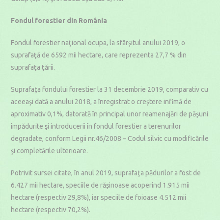
Fondul forestier din România
Fondul forestier naţional ocupa, la sfârşitul anului 2019, o
suprafaţă de 6592 mii hectare, care reprezenta 27,7 % din
suprafaţa ţării.
Suprafaţa fondului forestier la 31 decembrie 2019, comparativ cu
aceeaşi dată a anului 2018, a înregistrat o creştere infimă de
aproximativ 0,1%, datorată în principal unor reamenajări de păşuni
împădurite şi introducerii în fondul forestier a terenurilor
degradate, conform Legii nr.46/2008 – Codul silvic cu modificările
şi completările ulterioare.
Potrivit sursei citate, în anul 2019, suprafaţa pădurilor a fost de
6.427 mii hectare, speciile de răşinoase acoperind 1.915 mii
hectare (respectiv 29,8%), iar speciile de foioase 4.512 mii
hectare (respectiv 70,2%).