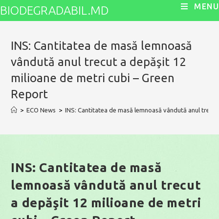
Skip
MENU
BIODEGRADABIL.MD
to
content
INS: Cantitatea de masă lemnoasă
vândută anul trecut a depăşit 12
milioane de metri cubi – Green
Report
>
ECO News
>
INS: Cantitatea de masă lemnoasă vândută anul trecut 
INS: Cantitatea de masă
lemnoasă vândută anul trecut
a depăşit 12 milioane de metri