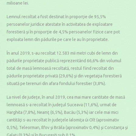
milioane lei.
Lemnul recoltat a fost destinat în proporţie de 95,5%
persoanelor juridice atestate în activitatea de exploatare
forestieră şi în proporţie de 4,5% persoanelor fizice care pot
exploata lemn din pădurile pe care le au în proprietate.
În anul 2019, s-au recoltat 12.583 mii metri cubi de lemn din
pădurile proprietate publică reprezentând 66,6% din volumul
total de masă lemnoasă recoltată, restul fiind recoltat din
pădurile proprietate privată (29,6%) şi din vegetaţia forestieră
situată pe terenuri din afara fondului forestier (3,8%).
La nivel de judeţe, în anul 2019, cea mai mare cantitate de masă
lemnoasă s-a recoltat în judeţul Suceava (11,6%), urmat de
Harghita (7,8%), Neamţ (6,5%), Bacău (5,3%) iar cele mai mici
cantităţi s-au recoltat în judeţele Ialomiţa úi Olt (aproximativ
0,5%), Teleorman, Ilfov şi Brăila (aproximativ 0,4%) şi Constanţa şi
Galaţi (0,3%) şi în Bucureşti sub 0,1%.