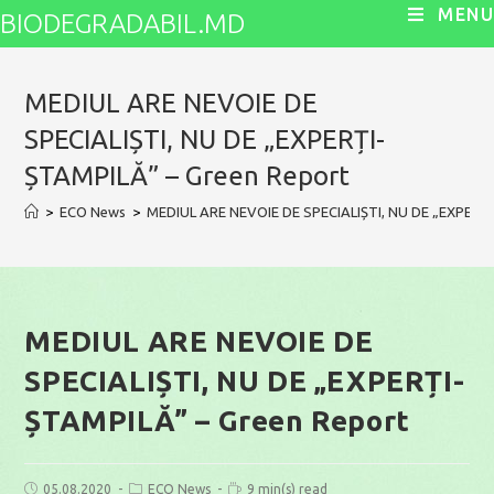
Skip
MENU
BIODEGRADABIL.MD
to
content
MEDIUL ARE NEVOIE DE
SPECIALIȘTI, NU DE „EXPERȚI-
ȘTAMPILĂ” – Green Report
>
ECO News
>
MEDIUL ARE NEVOIE DE SPECIALIȘTI, NU DE „EXPERȚI
MEDIUL ARE NEVOIE DE
SPECIALIȘTI, NU DE „EXPERȚI-
ȘTAMPILĂ” – Green Report
Post
Post
Reading
05.08.2020
ECO News
9 min(s) read