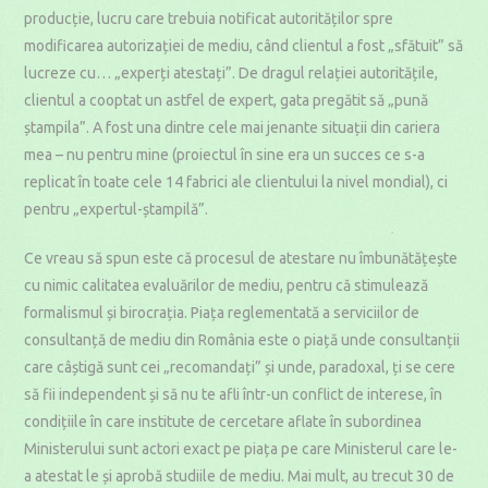
producție, lucru care trebuia notificat autorităților spre
modificarea autorizației de mediu, când clientul a fost „sfătuit” să
lucreze cu… „experți atestați”. De dragul relației autoritățile,
clientul a cooptat un astfel de expert, gata pregătit să „pună
ștampila”. A fost una dintre cele mai jenante situații din cariera
mea – nu pentru mine (proiectul în sine era un succes ce s-a
replicat în toate cele 14 fabrici ale clientului la nivel mondial), ci
pentru „expertul-ștampilă”.
Ce vreau să spun este că procesul de atestare nu îmbunătățește
cu nimic calitatea evaluărilor de mediu, pentru că stimulează
formalismul și birocrația. Piața reglementată a serviciilor de
consultanță de mediu din România este o piață unde consultanții
care câștigă sunt cei „recomandați” și unde, paradoxal, ți se cere
să fii independent și să nu te afli într-un conflict de interese, în
condițiile în care institute de cercetare aflate în subordinea
Ministerului sunt actori exact pe piața pe care Ministerul care le-
a atestat le și aprobă studiile de mediu. Mai mult, au trecut 30 de