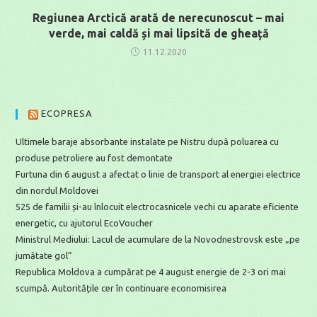
Regiunea Arctică arată de nerecunoscut – mai
verde, mai caldă și mai lipsită de gheață
11.12.2020
ECOPRESA
Ultimele baraje absorbante instalate pe Nistru după poluarea cu
produse petroliere au fost demontate
Furtuna din 6 august a afectat o linie de transport al energiei electrice
din nordul Moldovei
525 de familii și-au înlocuit electrocasnicele vechi cu aparate eficiente
energetic, cu ajutorul EcoVoucher
Ministrul Mediului: Lacul de acumulare de la Novodnestrovsk este „pe
jumătate gol”
Republica Moldova a cumpărat pe 4 august energie de 2-3 ori mai
scumpă. Autoritățile cer în continuare economisirea