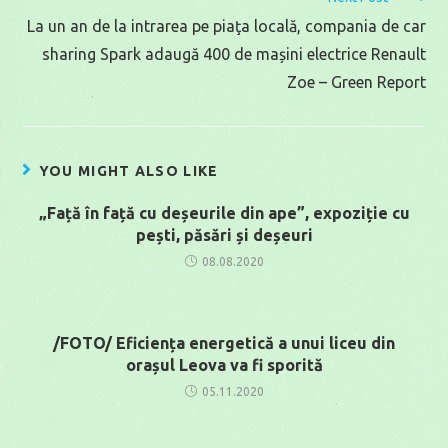
La un an de la intrarea pe piaţa locală, compania de car
sharing Spark adaugă 400 de mașini electrice Renault
Zoe – Green Report
YOU MIGHT ALSO LIKE
„Față în față cu deșeurile din ape”, expoziție cu
pești, păsări și deșeuri
08.08.2020
/FOTO/ Eficiența energetică a unui liceu din
orașul Leova va fi sporită
05.11.2020