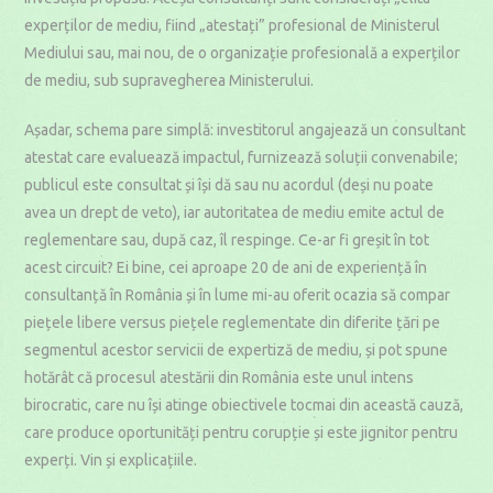
experților de mediu, fiind „atestați” profesional de Ministerul
Mediului sau, mai nou, de o organizație profesională a experților
de mediu, sub supravegherea Ministerului.
Așadar, schema pare simplă: investitorul angajează un consultant
atestat care evaluează impactul, furnizează soluții convenabile;
publicul este consultat și își dă sau nu acordul (deși nu poate
avea un drept de veto), iar autoritatea de mediu emite actul de
reglementare sau, după caz, îl respinge. Ce-ar fi greșit în tot
acest circuit? Ei bine, cei aproape 20 de ani de experiență în
consultanță în România și în lume mi-au oferit ocazia să compar
piețele libere versus piețele reglementate din diferite țări pe
segmentul acestor servicii de expertiză de mediu, și pot spune
hotărât că procesul atestării din România este unul intens
birocratic, care nu își atinge obiectivele tocmai din această cauză,
care produce oportunități pentru corupție și este jignitor pentru
experți. Vin și explicațiile.