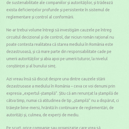
de sustenabilitate ale companiilor și autorităților, și trădează
exista deficiențelor profunde și persistente în sistemul de
reglementare și control al conformării.
Ne-ar trebui volume întregi să investigăm cauzele pe întreg
circuitul decizional și de control, dar niciun român rațional nu
poate contesta realitatea că starea mediului în România este
dezastruoasă, și că mare parte din responsabilitate cade pe
umerii autorităților și abia apoi pe umerii tuturor, la nivelul
conștiinței și al bunului simț.
Azi vreau însă să discut despre una dintre cauzele stării
dezastruoase a mediului în România – ceva ce voi denumi prin
expresia „expertul-ștampilă”. Știu că am renunțat la ștampilă de
câtva timp, numai că atitudinea de tip „ștampilă” nu a dispărut, ci
trăiește bine-mersi, hrănită în continuare de reglementări, de
autorități și, culmea, de experți de mediu.
Pe scurt, orice companie sau organizație care vrea să