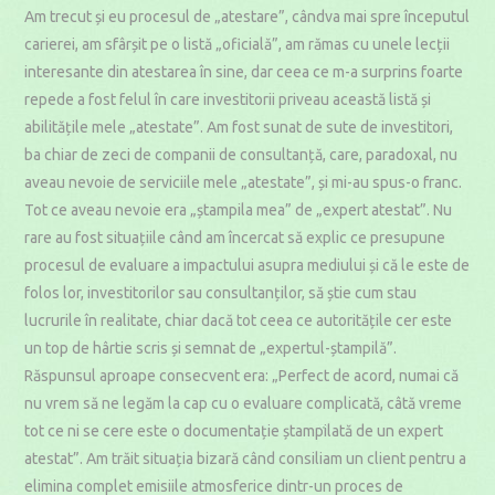
Am trecut și eu procesul de „atestare”, cândva mai spre începutul
carierei, am sfârșit pe o listă „oficială”, am rămas cu unele lecții
interesante din atestarea în sine, dar ceea ce m-a surprins foarte
repede a fost felul în care investitorii priveau această listă și
abilitățile mele „atestate”. Am fost sunat de sute de investitori,
ba chiar de zeci de companii de consultanță, care, paradoxal, nu
aveau nevoie de serviciile mele „atestate”, și mi-au spus-o franc.
Tot ce aveau nevoie era „ștampila mea” de „expert atestat”. Nu
rare au fost situațiile când am încercat să explic ce presupune
procesul de evaluare a impactului asupra mediului și că le este de
folos lor, investitorilor sau consultanților, să știe cum stau
lucrurile în realitate, chiar dacă tot ceea ce autoritățile cer este
un top de hârtie scris și semnat de „expertul-ștampilă”.
Răspunsul aproape consecvent era: „Perfect de acord, numai că
nu vrem să ne legăm la cap cu o evaluare complicată, câtă vreme
tot ce ni se cere este o documentație ștampilată de un expert
atestat”. Am trăit situația bizară când consiliam un client pentru a
elimina complet emisiile atmosferice dintr-un proces de