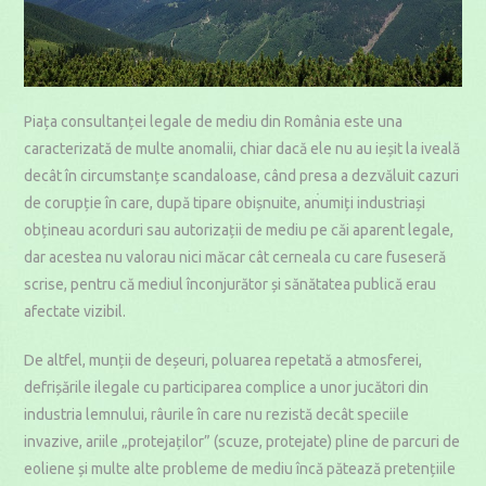
Piața consultanței legale de mediu din România este una
caracterizată de multe anomalii, chiar dacă ele nu au ieșit la iveală
decât în circumstanțe scandaloase, când presa a dezvăluit cazuri
de corupție în care, după tipare obișnuite, anumiți industriași
obțineau acorduri sau autorizații de mediu pe căi aparent legale,
dar acestea nu valorau nici măcar cât cerneala cu care fuseseră
scrise, pentru că mediul înconjurător și sănătatea publică erau
afectate vizibil.
De altfel, munții de deșeuri, poluarea repetată a atmosferei,
defrișările ilegale cu participarea complice a unor jucători din
industria lemnului, râurile în care nu rezistă decât speciile
invazive, ariile „protejaților” (scuze, protejate) pline de parcuri de
eoliene și multe alte probleme de mediu încă pătează pretențiile