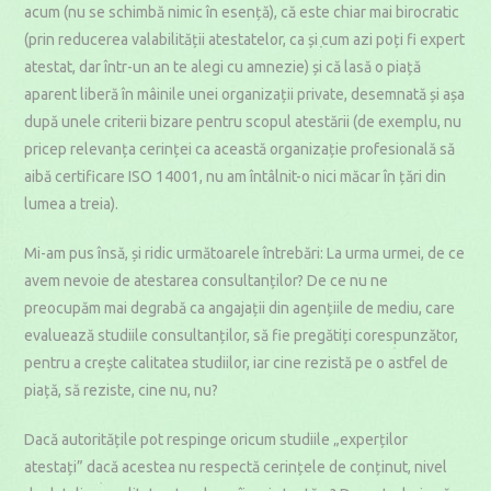
acum (nu se schimbă nimic în esență), că este chiar mai birocratic
(prin reducerea valabilității atestatelor, ca și cum azi poți fi expert
atestat, dar într-un an te alegi cu amnezie) și că lasă o piață
aparent liberă în mâinile unei organizații private, desemnată și așa
după unele criterii bizare pentru scopul atestării (de exemplu, nu
pricep relevanța cerinței ca această organizație profesională să
aibă certificare ISO 14001, nu am întâlnit-o nici măcar în țări din
lumea a treia).
Mi-am pus însă, și ridic următoarele întrebări: La urma urmei, de ce
avem nevoie de atestarea consultanților? De ce nu ne
preocupăm mai degrabă ca angajații din agențiile de mediu, care
evaluează studiile consultanților, să fie pregătiți corespunzător,
pentru a crește calitatea studiilor, iar cine rezistă pe o astfel de
piață, să reziste, cine nu, nu?
Dacă autoritățile pot respinge oricum studiile „experților
atestați” dacă acestea nu respectă cerințele de conținut, nivel