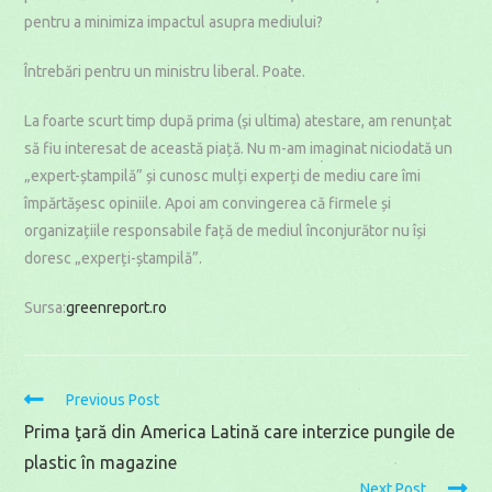
pentru a minimiza impactul asupra mediului?
Întrebări pentru un ministru liberal. Poate.
La foarte scurt timp după prima (și ultima) atestare, am renunțat
să fiu interesat de această piață. Nu m-am imaginat niciodată un
„expert-ștampilă” și cunosc mulți experți de mediu care îmi
împărtășesc opiniile. Apoi am convingerea că firmele și
organizațiile responsabile față de mediul înconjurător nu își
doresc „experți-ștampilă”.
Sursa:
greenreport.ro
Read
Previous Post
more
Prima ţară din America Latină care interzice pungile de
articles
plastic în magazine
Next Post