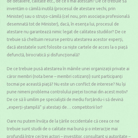
de detaliere, calitate etc., de ce îi mai atestăm? De ce trebuie să
inventăm o cămilă inutilă (procesul de atestare vechi, prin
Minister) sau o struțo-cămilă (cel nou, prin asociația profesională
desemnată tot de Minister), dacă, în esența lui, procesul de
atestare nu garantează nimic legat de calitatea studiilor? De ce
trebuie să cheltuim resurse pentru atestarea acestor experți,
dacă atestatele sunt folosite ca niște cartele de acces la o piață
defunctă, birocratică și disfuncțională?
De ce trebuie pusă atestarea în mâinile unei organizații private ai
căror membri (nota bene – membri cotizanți) sunt participanți
tocmai pe această piață? Nu este un conflict de interese? Nu își
pune nimeni problema controlului pieței tocmai din acest motiv?
De ce să îi umilim pe specialiștii de mediu forțându-i să devină
„experți-ștampilă” și atestați de… competitorii lor?
Oare nu putem învăța de la țările occidentale că ceea ce ne
trebuie sunt studii de o calitate mai bună și o interacție mai
profundă între cei trei actori – investitor, consultant și autoritate –