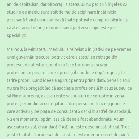
ani de capitalism, dar birocrații sistemului nu par să fi înțeles că
studiile de mediu sunt atât de multidisciplinare încât nicio
persoană fizică nu însumează toate potrivite complexității lor, și
că atestarea hrănește formalismul pieței și îi înjosește pe
specialiști.
Mai nou, la Ministerul Mediului a reînviat o inițiativă de pe vremea
unei guvernări trecute, potrivit căreia statul se retrage din
procesul de atestare, pentru a face loc unei asociații
profesionale private, care îl preia și îl conduce după reguli și la
tarife proprii. Când ideea a apărut pentru prima dată, beneficiarul
nu era încă pregătit (adică asociația profesională în cauză), sau, ca
să fim mai preciși, existau niște scandaluri de corupție în zona
protecției mediului cu legături către persoane fizice și juridice
care activau și pe piața de consultanță dar și în astfel de asociații.
Nu era momentul optim, așa că ideea a fost abandonată. Acum
asociația există, chiar dacă (încă) nu este desemnată oficial. Trec
peste faptul că procesul de atestare este identic cu cel de până