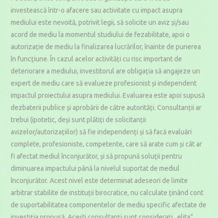
investească într-o afacere sau activitate cu impact asupra
mediului este nevoită, potrivit legii, să solicite un aviz și/sau
acord de mediu la momentul studiului de fezabilitate, apoi o
autorizație de mediu la finalizarea lucrărilor, înainte de punerea
în funcțiune. În cazul acelor activități cu risc important de
deteriorare a mediului, investitorul are obligația să angajeze un
expert de mediu care să evalueze profesionist și independent
impactul proiectului asupra mediului. Evaluarea este apoi supusă
dezbaterii publice și aprobării de către autorități. Consultanții ar
trebui (ipotetic, deși sunt plătiți de solicitanții
avizelor/autorizațiilor) să fie independenți și să facă evaluări
complete, profesioniste, competente, care să arate cum și cât ar
fi afectat mediul înconjurător, și să propună soluții pentru
diminuarea impactului până la nivelul suportat de mediul
înconjurător. Acest nivel este determinat adeseori de limite
arbitrar stabilite de instituții birocratice, nu calculate ținând cont
de suportabilitatea componentelor de mediu specific afectate de
investiția propusă. Acești consultanți sunt considerați „elita”