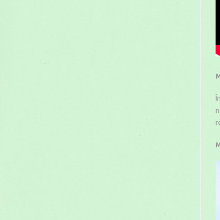
M
Î
n
r
M