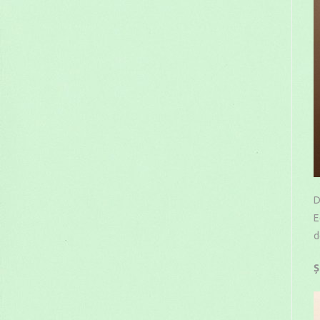
D
E
d
Ș