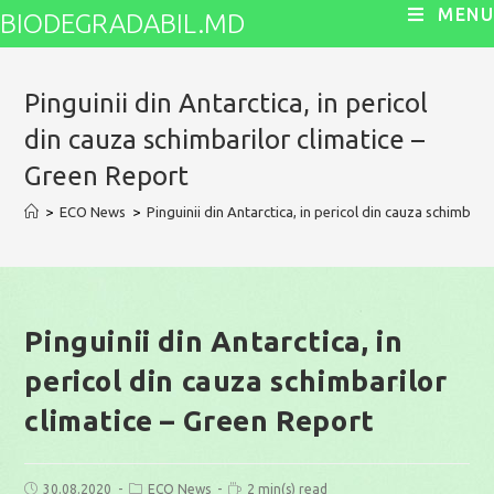
Skip
MENU
BIODEGRADABIL.MD
to
content
Pinguinii din Antarctica, in pericol
din cauza schimbarilor climatice –
Green Report
>
ECO News
>
Pinguinii din Antarctica, in pericol din cauza schimbari
Pinguinii din Antarctica, in
pericol din cauza schimbarilor
climatice – Green Report
Post
Post
Reading
30.08.2020
ECO News
2 min(s) read