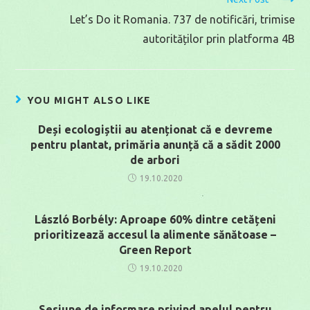
Let’s Do it Romania. 737 de notificări, trimise
autorităților prin platforma 4B
YOU MIGHT ALSO LIKE
Deși ecologiștii au atenționat că e devreme
pentru plantat, primăria anunță că a sădit 2000
de arbori
19.10.2020
László Borbély: Aproape 60% dintre cetățeni
prioritizează accesul la alimente sănătoase –
Green Report
19.10.2020
Sesiune de informare privind apelul pentru