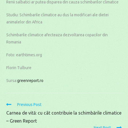
Renii salbatici ar putea disparea din cauza schimbarilor climatice
Studiu: Schimbarile climatice au dus la modificari ale dietei
animalelor din Africa
Schimbarile climatice afecteaza dezvoltarea copacilor din
Romania
Foto: earthtimes.org
Florin Tulbure
Sursa:
greenreport.ro
Read
Previous Post
more
Carnea de vită: cu cât contribuie la schimbările climatice
articles
– Green Report
Next Post