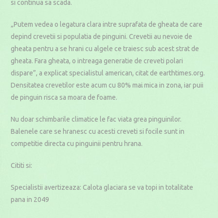
si continua sa scada.
„Putem vedea o legatura clara intre suprafata de gheata de care
depind crevetii si populatia de pinguini. Crevetii au nevoie de
gheata pentru a se hrani cu algele ce traiesc sub acest strat de
gheata. Fara gheata, o intreaga generatie de creveti polari
dispare”, a explicat specialistul american, citat de earthtimes.org.
Densitatea crevetilor este acum cu 80% mai mica in zona, iar puii
de pinguin risca sa moara de foame.
Nu doar schimbarile climatice le fac viata grea pinguinilor.
Balenele care se hranesc cu acesti creveti si focile sunt in
competitie directa cu pinguinii pentru hrana.
Cititi si:
Specialistii avertizeaza: Calota glaciara se va topi in totalitate
pana in 2049