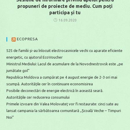
propuneri de proiecte de mediu. Cum poți
participa și tu
16.09.2020
ECOPRESA
525 de familii și-au înlocuit electrocasnicele vechi cu aparate eficiente
energetic, cu ajutorul EcoVoucher
Ministrul Mediului: Lacul de acumulare de la Novodnestrovsk este „pe
jumătate gol”
Republica Moldova a cumpărat pe 4 august energie de 2-3 ori mai
scumpă. Autoritățile cer în continuare economisirea
Posibile deconectări de energie electrică în această seară.
Autoritățile cer reducerea consumului
Primele izvoare din Valea Molovateț vor fi restaurate: cinci sate au
lansat campania la sărbătoarea comunitară „Școală Veche – Timpuri
Noi”