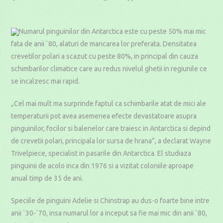
published:
category:
time:
Numarul pinguinilor din Antarctica este cu peste 50% mai mic
fata de anii `80, alaturi de mancarea lor preferata. Densitatea
crevetilor polari a scazut cu peste 80%, in principal din cauza
schimbarilor climatice care au redus nivelul ghetii in regiunile ce
se incalzesc mai rapid.
„Cel mai mult ma surprinde faptul ca schimbarile atat de mici ale
temperaturii pot avea asemenea efecte devastatoare asupra
pinguinilor, focilor si balenelor care traiesc in Antarctica si depind
de crevetii polari, principala lor sursa de hrana”, a declarat Wayne
Trivelpiece, specialist in pasarile din Antarctica. El studiaza
pinguinii de acolo inca din 1976 si a vizitat coloniile aproape
anual timp de 35 de ani.
Speciile de pinguini Adelie si Chinstrap au dus-o foarte bine intre
anii `30-`70, insa numarul lor a inceput sa fie mai mic din anii `80,