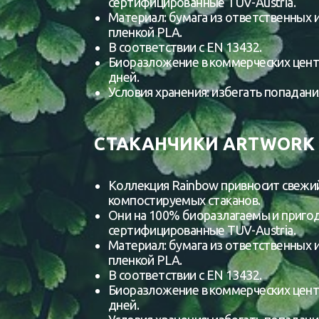
сертифицированные TUV-Austria.
Материал: бумага из ответственных 
пленкой PLA.
В соответствии с EN 13432.
Биоразложение в коммерческих цент
дней.
Условия хранения: избегать попадани
СТАКАНЧИКИ ARTWORK 
Коллекция Rainbow привносит свежий
компостируемых стаканов.
Они на 100% биоразлагаемы и приго
сертифицированные TUV-Austria.
Материал: бумага из ответственных 
пленкой PLA.
В соответствии с EN 13432.
Биоразложение в коммерческих цент
дней.