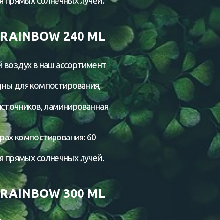
я прямых солнечных лучей.
RAINBOW 240 ML
 воздух в наш ассортимент
дны для компостирования,
источников, ламинированная
рах компостирования: 60
я прямых солнечных лучей.
RAINBOW 300 ML