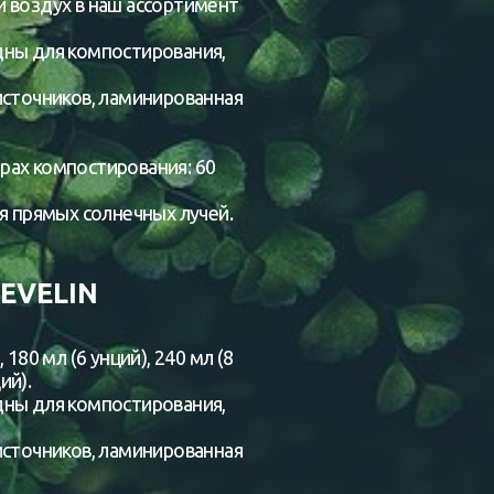
 воздух в наш ассортимент
дны для компостирования,
источников, ламинированная
рах компостирования: 60
я прямых солнечных лучей.
EVELIN
180 мл (6 унций), 240 мл (8
ий).
дны для компостирования,
источников, ламинированная