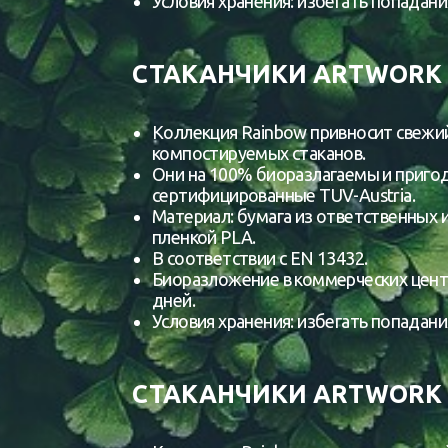
Условия хранения: избегать попадани
СТАКАНЧИКИ ARTWORK 
Коллекция Rainbow привносит свежий
компостируемых стаканов.
Они на 100% биоразлагаемы и приго
сертифицированные TUV-Austria.
Материал: бумага из ответственных 
пленкой PLA.
В соответствии с EN 13432.
Биоразложение в коммерческих цент
дней.
Условия хранения: избегать попадани
СТАКАНЧИКИ ARTWORK 