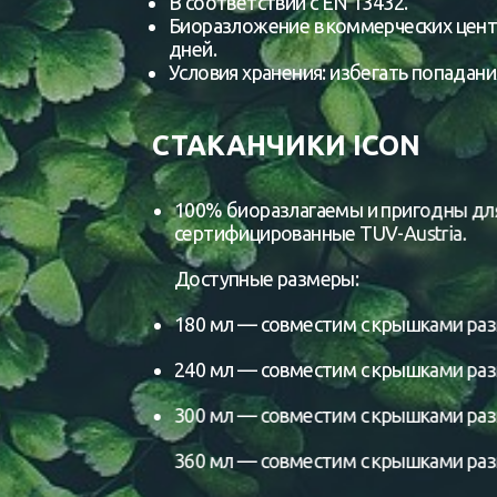
В соответствии с EN 13432.
Биоразложение в коммерческих цент
дней.
Условия хранения: избегать попадани
СТАКАНЧИКИ ICON
100% биоразлагаемы и пригодны для
сертифицированные TUV-Austria.
Доступные размеры:
180 мл — совместим с крышками разм
240 мл — совместим с крышками разм
300 мл — совместим с крышками разм
360 мл — совместим с крышками разм