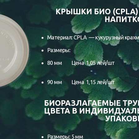
КРЫШКИ БИО (CPLA)
НАПИТК
Материал: CPLA — кукурузный крах
Размеры:
80 мм Цена 1,05 лей/шт
90 мм Цена 1,15 лей/шт
БИОРАЗЛАГАЕМЫЕ ТРУ
ЦВЕТА В ИНДИВИДУА
УПАКОВ
Размеры: 5 мм