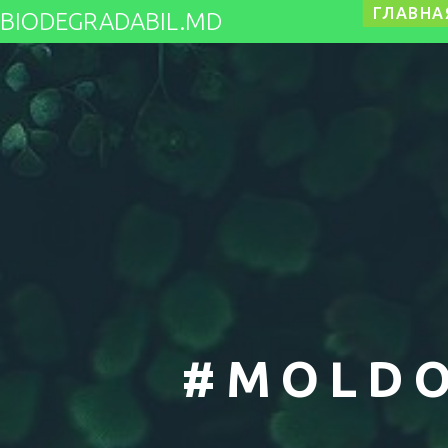
ГЛАВНА
BIODEGRADABIL.MD
#MOLDO