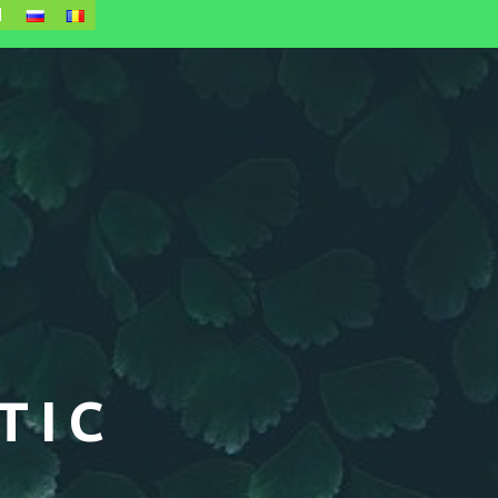
Ы
TIC