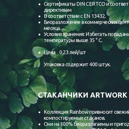
Сертификаты DIN CERTCO и соответ
директивам
В соответствии с EN 13432.
Биоразложение в коммерческих цент
месяца.
Условия хранения: Избегать попадан
температуры выше 35 ° C.
Цена 0,23 лей/шт
Упаковка содержит 400 штук.
СТАКАНЧИКИ ARTWORK 
Коллекция Rainbow привносит свежий
компостируемых стаканов.
Они на 100% биоразлагаемы и приго