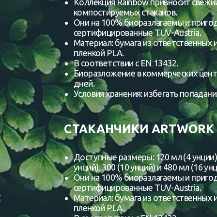
Коллекция Rainbow привносит свежий
компостируемых стаканов.
Они на 100% биоразлагаемы и приго
сертифицированные TUV-Austria.
Материал: бумага из ответственных 
пленкой PLA.
В соответствии с EN 13432.
Биоразложение в коммерческих цент
дней.
Условия хранения: избегать попадани
СТАКАНЧИКИ ARTWORK 
Доступные размеры: 120 мл (4 унции), 
унций), 300 (10 унций) и 480 мл (16 унц
Они на 100% биоразлагаемы и приго
сертифицированные TUV-Austria.
Материал: бумага из ответственных 
пленкой PLA.