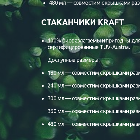
480 мл — совместим с крышками разм
СТАКАНЧИКИ KRAFT
100% биоразлагаемы и пригодны для
сертифицированные TUV-Austria.
Доступные размеры:
180 мл — совместим с крышками разм
240 мл — совместим с крышками разм
300 мл — совместим с крышками разм
360 мл — совместим с крышками разм
480 мл — совместим с крышками разм