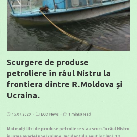
Scurgere de produse
petroliere în râul Nistru la
frontiera dintre R.Moldova și
Ucraina.
Post
Post
Reading
15.07.2020
ECO News
1 min(s) read
published:
category:
time:
Mai mulți litri de produse petroliere s-au scurs în râul Nistru
în urma avariei unei șalupe. Incidentul a avut loc luni, 13