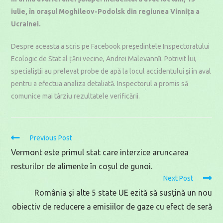
iulie, în orașul Moghileov-Podolsk din regiunea Vinnița a
Ucrainei.
Despre aceasta a scris pe Facebook președintele Inspectoratului
Ecologic de Stat al țării vecine, Andrei Malevannîi. Potrivit lui,
specialiștii au prelevat probe de apă la locul accidentului și în aval
pentru a efectua analiza detaliată. Inspectorul a promis să
comunice mai târziu rezultatele verificării.
Read
Previous Post
more
Vermont este primul stat care interzice aruncarea
articles
resturilor de alimente în coșul de gunoi.
Next Post
România și alte 5 state UE ezită să susțină un nou
obiectiv de reducere a emisiilor de gaze cu efect de seră