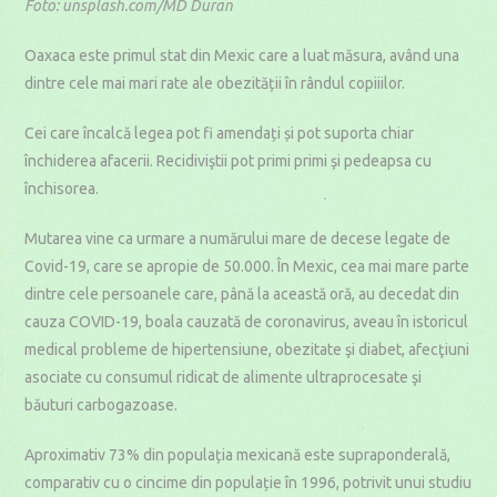
Foto: unsplash.com/MD Duran
Oaxaca este primul stat din Mexic care a luat măsura, având una
dintre cele mai mari rate ale obezității în rândul copiiilor.
Cei care încalcă legea pot fi amendați și pot suporta chiar
închiderea afacerii. Recidiviştii pot primi primi şi pedeapsa cu
închisorea.
Mutarea vine ca urmare a numărului mare de decese legate de
Covid-19, care se apropie de 50.000. În Mexic, cea mai mare parte
dintre cele persoanele care, până la această oră, au decedat din
cauza COVID-19, boala cauzată de coronavirus, aveau în istoricul
medical probleme de hipertensiune, obezitate şi diabet, afecţiuni
asociate cu consumul ridicat de alimente ultraprocesate şi
băuturi carbogazoase.
Aproximativ 73% din populația mexicană este supraponderală,
comparativ cu o cincime din populație în 1996, potrivit unui studiu