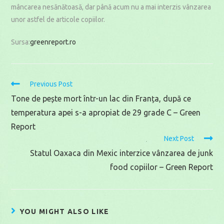
mâncarea nesănătoasă, dar până acum nu a mai interzis vânzarea
unor astfel de articole copiilor.
Sursa:
greenreport.ro
Read
Previous Post
more
Tone de pește mort într-un lac din Franța, după ce
articles
temperatura apei s-a apropiat de 29 grade C – Green
Report
Next Post
Statul Oaxaca din Mexic interzice vânzarea de junk
food copiilor – Green Report
YOU MIGHT ALSO LIKE