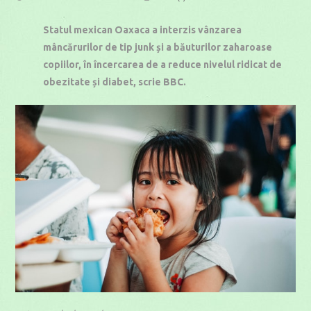
published:
category:
time:
Statul mexican Oaxaca a interzis vânzarea
mâncărurilor de tip junk și a băuturilor zaharoase
copiilor, în încercarea de a reduce nivelul ridicat de
obezitate și diabet, scrie BBC.