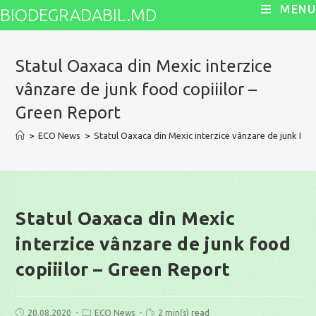
Skip
MENU
BIODEGRADABIL.MD
to
content
Statul Oaxaca din Mexic interzice
vânzare de junk food copiiilor –
Green Report
>
ECO News
>
Statul Oaxaca din Mexic interzice vânzare de junk foo
Statul Oaxaca din Mexic
interzice vânzare de junk food
copiiilor – Green Report
Post
Post
Reading
20.08.2020
ECO News
2 min(s) read