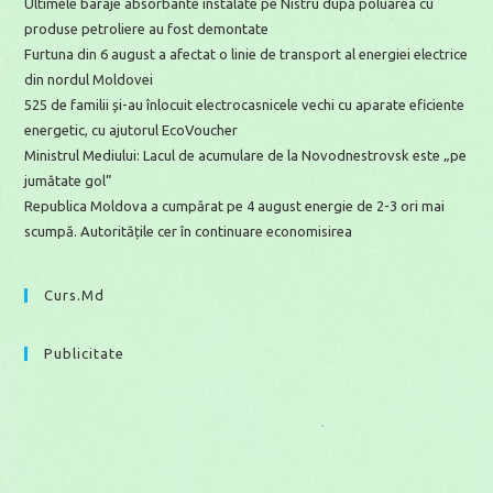
Ultimele baraje absorbante instalate pe Nistru după poluarea cu
produse petroliere au fost demontate
Furtuna din 6 august a afectat o linie de transport al energiei electrice
din nordul Moldovei
525 de familii și-au înlocuit electrocasnicele vechi cu aparate eficiente
energetic, cu ajutorul EcoVoucher
Ministrul Mediului: Lacul de acumulare de la Novodnestrovsk este „pe
jumătate gol”
Republica Moldova a cumpărat pe 4 august energie de 2-3 ori mai
scumpă. Autoritățile cer în continuare economisirea
Curs.md
Publicitate