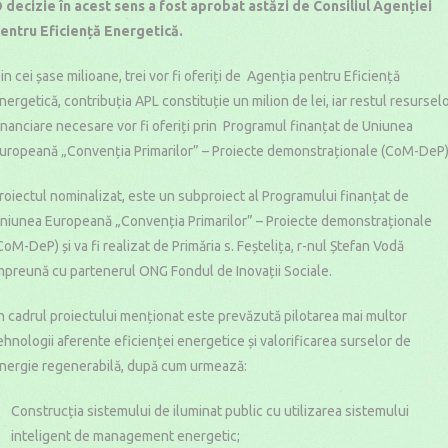
 decizie în acest sens a fost aprobat astăzi de Consiliul Agenției
entru Eficiență Energetică.
in cei șase milioane, trei vor fi oferiți de Agenția pentru Eficiență
nergetică, contribuția APL constituție un milion de lei, iar restul resursel
inanciare necesare vor fi oferiți prin Programul finanțat de Uniunea
uropeană „Convenția Primarilor” – Proiecte demonstraționale (CoM-DeP)
roiectul nominalizat, este un subproiect al Programului finanțat de
niunea Europeană „Convenția Primarilor” – Proiecte demonstraționale
CoM-DeP) și va fi realizat de Primăria s. Feștelița, r-nul Ștefan Vodă
mpreună cu partenerul ONG Fondul de Inovații Sociale.
n cadrul proiectului menționat este prevăzută pilotarea mai multor
ehnologii aferente eficienței energetice și valorificarea surselor de
nergie regenerabilă, după cum urmează:
Construcția sistemului de iluminat public cu utilizarea sistemului
inteligent de management energetic;