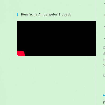
Beneficiile Ambalajelor Biodeck
C
d
c
5
S
P