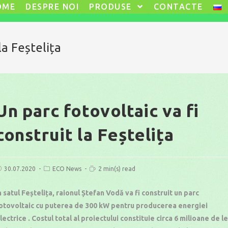
OME
DESPRE NOI
PRODUSE
CONTACTE
la Feștelița
Un parc fotovoltaic va fi
construit la Feștelița
ost
Post
Reading
30.07.2020
ECO News
2 min(s) read
ublished:
category:
time:
n satul Feștelița, raionul Ștefan Vodă va fi construit un parc
otovoltaic cu puterea de 300 kW pentru producerea energiei
lectrice . Costul total al proiectului constituie circa 6 milioane de le