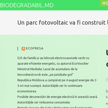
Skip
H
BIODEGRADABIL.MD
to
content
Un parc fotovoltaic va fi construit 
ECOPRESA
525 de familii și-au înlocuit electrocasnicele vechi cu
aparate eficiente energetic, cu ajutorul EcoVoucher
Ministrul Mediului: Lacul de acumulare de la
Novodnestrovsk este „pe jumătate gol”
P
Republica Moldova a cumpărat pe 4 august energie de 2-
p
3 ori mai scumpă. Autoritățile cer în continuare
economisirea
Î
Posibile deconectări de energie electrică în această seară.
f
Autoritățile cer reducerea consumului
e
Primele izvoare din Valea Molovateț vor fi restaurate: