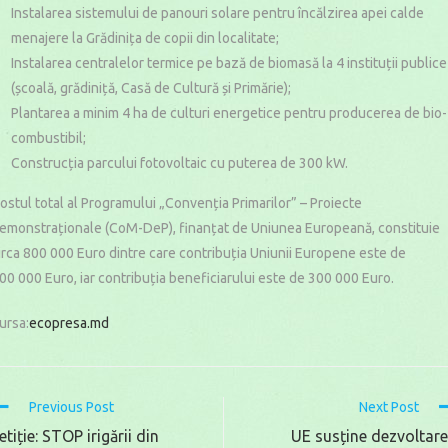
Instalarea sistemului de panouri solare pentru încălzirea apei calde
menajere la Grădinița de copii din localitate;
Instalarea centralelor termice pe bază de biomasă la 4 instituții publice
(școală, grădiniță, Casă de Cultură și Primărie);
Plantarea a minim 4 ha de culturi energetice pentru producerea de bio-
combustibil;
Construcția parcului fotovoltaic cu puterea de 300 kW.
ostul total al Programului „Convenția Primarilor” – Proiecte
emonstraționale (CoM-DeP), finanțat de Uniunea Europeană, constituie
irca 800 000 Euro dintre care contribuția Uniunii Europene este de
00 000 Euro, iar contribuția beneficiarului este de 300 000 Euro.
ursa:
ecopresa.md
Read
Previous Post
Next Post
more
etiție: STOP irigării din
UE susține dezvoltar