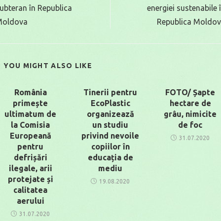
rticles
ubteran în Republica
energiei sustenabile 
Moldova
Republica Moldo
YOU MIGHT ALSO LIKE
România
Tinerii pentru
FOTO/ Șapte
primește
EcoPlastic
hectare de
ultimatum de
organizează
grâu, nimicite
la Comisia
un studiu
de foc
Europeană
privind nevoile
31.07.2020
pentru
copiilor în
defrișări
educația de
ilegale, arii
mediu
protejate și
19.08.2020
calitatea
aerului
31.07.2020