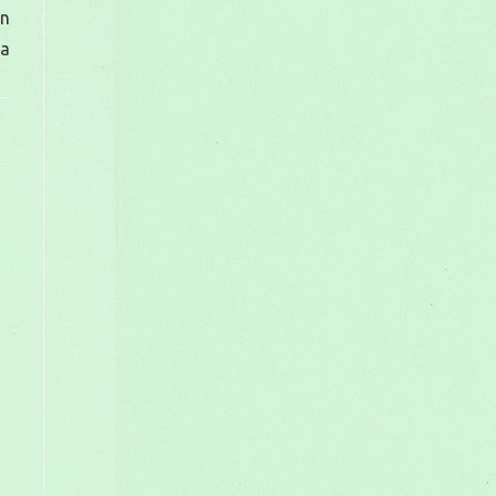
în
va