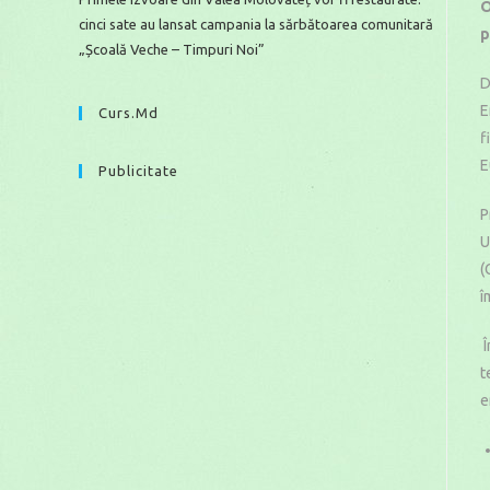
O
cinci sate au lansat campania la sărbătoarea comunitară
p
„Școală Veche – Timpuri Noi”
D
E
Curs.md
f
E
Publicitate
P
U
(
î
Î
t
e