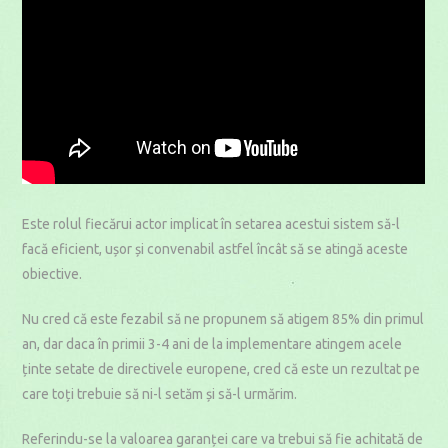
Este rolul fiecărui actor implicat în setarea acestui sistem să-l
facă eficient, ușor și convenabil astfel încât să se atingă aceste
obiective.
Nu cred că este fezabil să ne propunem să atigem 85% din primul
an, dar daca în primii 3-4 ani de la implementare atingem acele
ținte setate de directivele europene, cred că este un rezultat pe
care toți trebuie să ni-l setăm și să-l urmărim.
Referindu-se la valoarea garanței care va trebui să fie achitată de