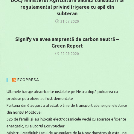
DOC/ Ministerul Agriculturii anunță consultări la
regulamentul privind irigarea cu apă din
subteran
31.07.2020
Signify va avea amprentă de carbon neutră –
Green Report
22.09.2020
ECOPRESA
Ultimele baraje absorbante instalate pe Nistru după poluarea cu
produse petroliere au fost demontate
Furtuna din 6 august a afectat o linie de transport al energiei electrice
din nordul Moldovei
525 de familii și-au înlocuit electrocasnicele vechi cu aparate eficiente
energetic, cu ajutorul EcoVoucher
Ministrul Mediului: Lacul de acumulare de la Novodnestrovsk este „pe