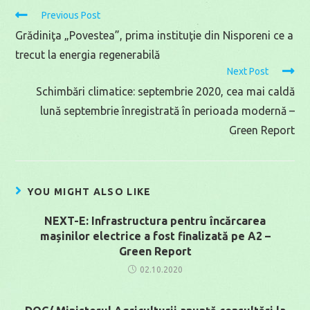
Read
Previous Post
more
Grădiniţa „Povestea”, prima instituţie din Nisporeni ce a
articles
trecut la energia regenerabilă
Next Post
Schimbări climatice: septembrie 2020, cea mai caldă
lună septembrie înregistrată în perioada modernă –
Green Report
YOU MIGHT ALSO LIKE
NEXT-E: Infrastructura pentru încărcarea
mașinilor electrice a fost finalizată pe A2 –
Green Report
02.10.2020