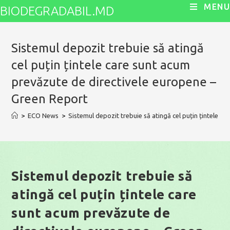
Skip
MENU
BIODEGRADABIL.MD
to
content
Sistemul depozit trebuie să atingă
cel puțin țintele care sunt acum
prevăzute de directivele europene –
Green Report
>
ECO News
>
Sistemul depozit trebuie să atingă cel puțin țintele 
Sistemul depozit trebuie să
atingă cel puțin țintele care
sunt acum prevăzute de