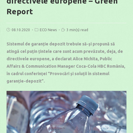
directivele europene – Green
Report
Post
Post
Reading
08.10.2020
ECO News
3 min(s) read
published:
category:
time:
Sistemul de garanție depozit trebuie să-și propună să
atingă cel puțin țintele care sunt acum prevăzute, deja, de
directivele europene,
a declarat Alice Nichita, Public
Affairs & Communication Manager Coca-Cola HBC România,
în cadrul conferinței “Provocări și soluții în sistemul
garanție-depozit”.