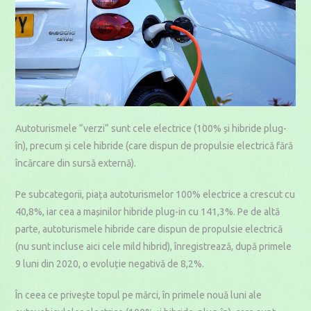
Autoturismele “verzi“ sunt cele electrice (100% și hibride plug-
în), precum și cele hibride (care dispun de propulsie electrică fără
încărcare din sursă externă).
Pe subcategorii, piața autoturismelor 100% electrice a crescut cu
40,8%, iar cea a mașinilor hibride plug-in cu 141,3%. Pe de altă
parte, autoturismele hibride care dispun de propulsie electrică
(nu sunt incluse aici cele mild hibrid), înregistrează, după primele
9 luni din 2020, o evoluție negativă de 8,2%.
În ceea ce privește topul pe mărci, în primele nouă luni ale