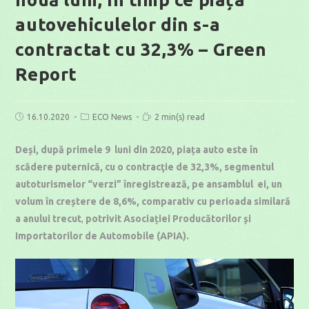
autovehiculelor din s-a
contractat cu 32,3% – Green
Report
Post
Post
Reading
16.10.2020
ECO News
2 min(s) read
published:
category:
time:
Deși, după primele 9 luni din 2020, piața auto este în
scădere puternică, cu o contracţie de 32,3%, segmentul
autoturismelor “verzi” înregistrează, pe ansamblul ei, un
volum în creștere de 8,6%, comparativ cu perioada similară
a anului trecut
,
potrivit Asociației Producătorilor și
Importatorilor de Automobile (APIA).