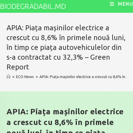
Skip
MENU
BIODEGRADABIL.MD
to
content
APIA: Piața mașinilor electrice a
crescut cu 8,6% în primele nouă luni,
în timp ce piața autovehiculelor din
s-a contractat cu 32,3% – Green
Report
>
ECO News
>
APIA: Piața mașinilor electrice a crescut cu 8,6% în pr
APIA: Piața mașinilor electrice
a crescut cu 8,6% în primele
nouă luni, în timp ce piața