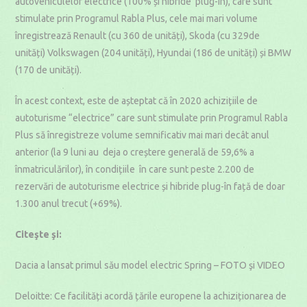
autovehiculelor electrice (100% și hibride plug-în), care sunt
stimulate prin Programul Rabla Plus, cele mai mari volume
înregistrează Renault (cu 360 de unități), Skoda (cu 329de
unități) Volkswagen (204 unități), Hyundai (186 de unități) și BMW
(170 de unități).
În acest context, este de așteptat că în 2020 achizițiile de
autoturisme “electrice” care sunt stimulate prin Programul Rabla
Plus să înregistreze volume semnificativ mai mari decât anul
anterior (la 9 luni au deja o creștere generală de 59,6% a
înmatriculărilor), în condițiile în care sunt peste 2.200 de
rezervări de autoturisme electrice și hibride plug-în față de doar
1.300 anul trecut (+69%).
Citeşte şi:
Dacia a lansat primul său model electric Spring – FOTO şi VIDEO
Deloitte: Ce facilități acordă țările europene la achiziționarea de