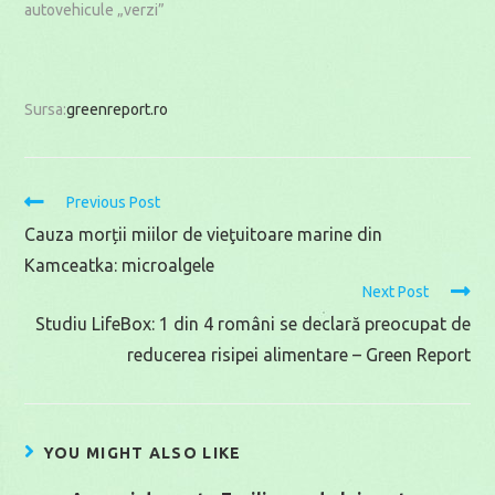
autovehicule „verzi”
Sursa:
greenreport.ro
Read
Previous Post
more
Cauza morții miilor de vieţuitoare marine din
articles
Kamceatka: microalgele
Next Post
Studiu LifeBox: 1 din 4 români se declară preocupat de
reducerea risipei alimentare – Green Report
YOU MIGHT ALSO LIKE