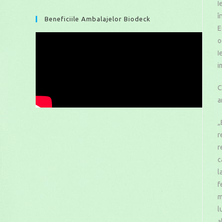
I
î
Beneficiile Ambalajelor Biodeck
E
o
I
i
C
a
„
r
r
c
l
f
m
l
a