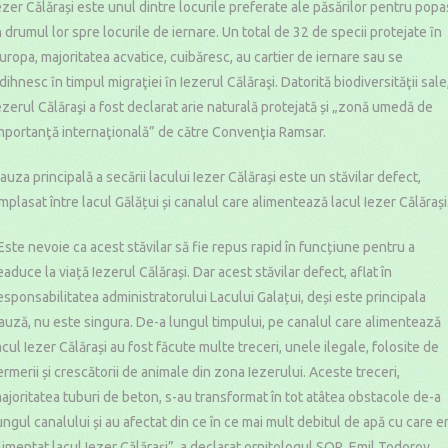
ezer Călărași este unul dintre locurile preferate ale păsărilor pentru popa
n drumul lor spre locurile de iernare. Un total de 32 de specii protejate ȋn
uropa, majoritatea acvatice, cuibăresc, au cartier de iernare sau se
dihnesc ȋn timpul migraţiei ȋn Iezerul Călăraşi. Datorită biodiversităţii sale
ezerul Călăraşi a fost declarat arie naturală protejată și „zonă umedă de
mportanţă internaţională” de către Convenţia Ramsar.
auza principală a secării lacului Iezer Călărași este un stăvilar defect,
mplasat între lacul Gălățui și canalul care alimentează lacul Iezer Călărași
Este nevoie ca acest stăvilar să fie repus rapid în funcțiune pentru a
eaduce la viață Iezerul Călărași. Dar acest stăvilar defect, aflat în
esponsabilitatea administratorului Lacului Galațui, deși este principala
auză, nu este singura. De-a lungul timpului, pe canalul care alimentează
acul Iezer Călărași au fost făcute multe treceri, unele ilegale, folosite de
ermerii și crescătorii de animale din zona Iezerului. Aceste treceri,
ajoritatea tuburi de beton, s-au transformat în tot atâtea obstacole de-a
ungul canalului și au afectat din ce în ce mai mult debitul de apă cu care e
limentat lacul Iezer Călărași”, a declarat ornitologul SOR, Emil Todorov.