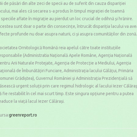
ii de păsări din alte zeci de specii au de suferit din cauza dispariției
acului, mai ales că secarea s-a produs în timpul migrației de toamnă
i speciile aflate în migrație au pierdut un loc crucial de odihnă și hrănire.
cestea sunt doar o parte din consecințe, întrucât dispariția lacului va ave
fecte profunde nu doar asupra naturii, ci și asupra comunităților din zonă.
ocietatea Ornitologică Română reia apelul către toate instituțiile
esponsabile (Administratia Națională Apele Române, Agenția Națională
entru Arii Naturale Protejate, Agenția de Protecție a Mediului, Agenția
ațională de Îmbunătățiri Funciare, Administrația lacului Gălățui, Primăria
omunei Grădiștea), Guvernul României și Administrația Prezidențială să
ăsească urgent soluții prin care regimul hidrologic al lacului Iezer Călăraș
ă fie restabilit în cel mai scurt timp. Este singura opțiune pentru a putea
eaduce la viață lacul Iezer Călărași.
ursa:
greenreport.ro