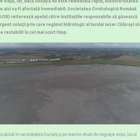
e viață, iar, dacă situația nu este remediată rapid, biodiversitatea
e aici va fi afectată iremediabil. Societatea Ornitologică Română
SOR) reiterează apelul către instituțiile responsabile să găsească
rgent soluții prin care regimul hidrologic al lacului Iezer Călărași să
ie restabilit în cel mai scurt timp.
ocalizat ȋn vecinătatea Dunării şi pe marele drum de migraţie estic, lacul