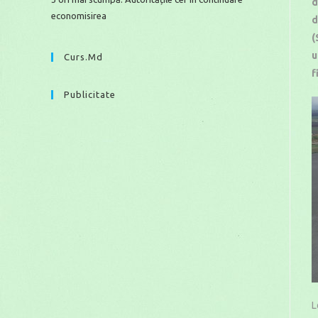
d
economisirea
d
(
u
Curs.md
f
Publicitate
L