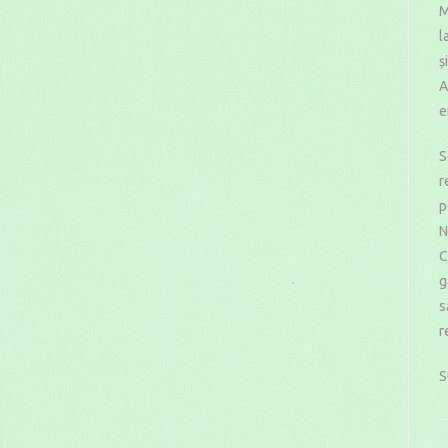
M
l
ș
A
e
S
r
p
N
C
g
s
r
S