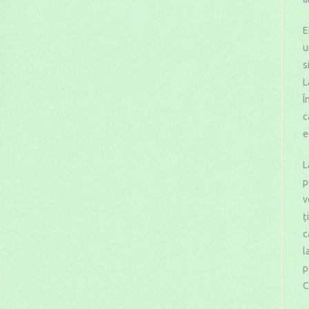
E
u
s
L
Î
c
e
L
p
v
ț
c
l
p
C