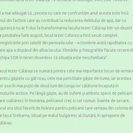
l a mai adăugat că „seceta cu care ne confruntăm anul acesta este încă
nul din factorii care au contribuit la reducerea debitului de apă, dar cu
iguranță nu ar fi dus la transformarea lacului Iezer Călărași într-un deșert.
a jumătatea lunii august, lacul Iezer Calarasi a fost secat complet.
nregistrările prin satelit din perioada iulie – octombrie arată rapiditatea cu
are apa a dispărut din albia lacului. Filmările și fotografiile făcute recent 
chipa SOR în teren dovedesc că situația este neschimbată”.
acul Iezer Călărași se numără printre cele mai importante locuri de iernar
entru gâștele cu gât roșu, cele mai periclitate gâște din lume, iar acestea
or sosi în mai puțin de două luni din lunga lor călătorie începută în
inuturile arctice. Pe lângă gâște, au de suferit și ambele specii de pelicani
are cuibăresc în România, pelicanul creț si cel comun. Înainte de secare,
acul era situl favorit de hrănire pentru pelicanii care veneau din colonia d
e lacul Srebarna, situat pe malul bulgăresc al Dunării, în apropiere de
ălărași.