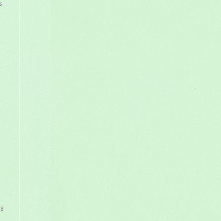
s
,
.
ra