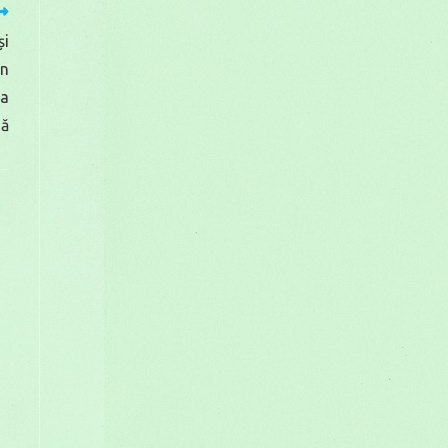
și
an
na
nă