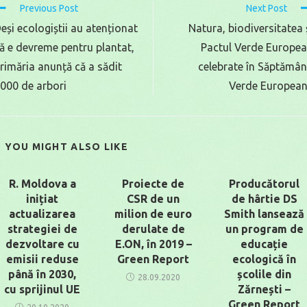
Read
Previous Post
Next Post
more
eși ecologiștii au atenționat
Natura, biodiversitatea 
rticles
ă e devreme pentru plantat,
Pactul Verde Europe
rimăria anunță că a sădit
celebrate în Săptămâ
000 de arbori
Verde Europea
YOU MIGHT ALSO LIKE
R. Moldova a
Proiecte de
Producătorul
inițiat
CSR de un
de hârtie DS
actualizarea
milion de euro
Smith lansează
strategiei de
derulate de
un program de
dezvoltare cu
E.ON, în 2019 –
educație
emisii reduse
Green Report
ecologică în
până în 2030,
școlile din
28.09.2020
cu sprijinul UE
Zărnești –
Green Report