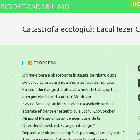
Skip
H
BIODEGRADABIL.MD
to
content
Catastrofă ecologică: Lacul Iezer 
ECOPRESA
Ultimele baraje absorbante instalate pe Nistru după
poluarea cu produse petroliere au fost demontate
Furtuna din 6 august a afectat o linie de transport al
energiei electrice din nordul Moldovei
525 de familii și-au înlocuit electrocasnicele vechi cu
aparate eficiente energetic, cu ajutorul EcoVoucher
Ministrul Mediului: Lacul de acumulare de la
P
p
Novodnestrovsk este „pe jumătate gol”
Republica Moldova a cumpărat pe 4 august energie de 2-
D
3 ori mai scumpă. Autoritățile cer în continuare