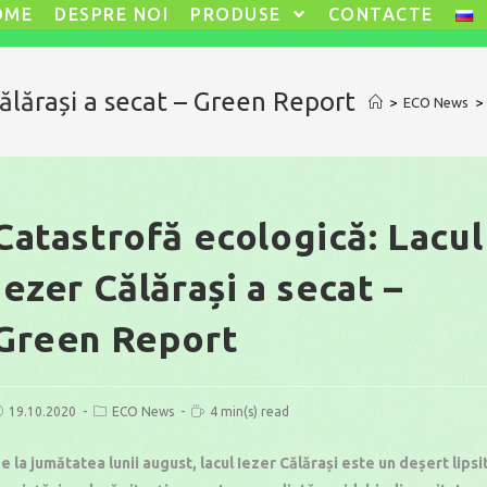
OME
DESPRE NOI
PRODUSE
CONTACTE
Călărași a secat – Green Report
>
ECO News
>
Catastrofă ecologică: Lacul
Iezer Călărași a secat –
Green Report
ost
Post
Reading
19.10.2020
ECO News
4 min(s) read
ublished:
category:
time:
e la jumătatea lunii august, lacul Iezer Călărași este un deșert lipsi