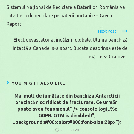
more
Sistemul Național de Reciclare a Bateriilor: România va
articles
rata ținta de reciclare pe baterii portabile – Green
Report
Next Post
Efect devastator al încălzirii globale: Ultima banchiză
intactă a Canadei s-a spart. Bucata desprinsă este de
mărimea Craiovei.
YOU MIGHT ALSO LIKE
Mai mult de jumătate din banchiza Antarcticii
prezintă risc ridicat de fracturare. Ce urmări
poate avea fenomenul” /> console.log(„%c
GDPR: GTM is disabled!”,
„background:#f00;color:#000;font-size:20px”);
26.08.2020