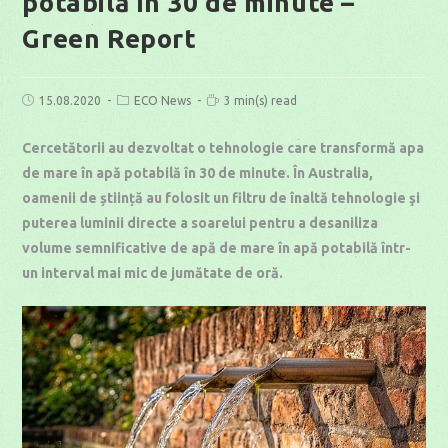
potabilă în 30 de minute –
Green Report
Post
Post
Reading
15.08.2020
ECO News
3 min(s) read
published:
category:
time:
Cercetătorii au dezvoltat o tehnologie care transformă apa
de mare în apă potabilă în 30 de minute. În Australia,
oamenii de știință au folosit un filtru de înaltă tehnologie şi
puterea luminii directe a soarelui pentru a desaniliza
volume semnificative de apă de mare în apă potabilă într-
un interval mai mic de jumătate de oră.