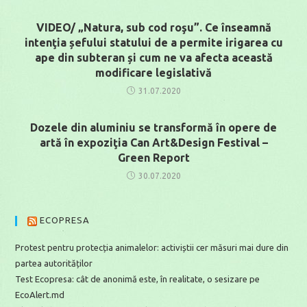
VIDEO/ „Natura, sub cod roşu”. Ce înseamnă
intenţia șefului statului de a permite irigarea cu
ape din subteran și cum ne va afecta această
modificare legislativă
31.07.2020
Dozele din aluminiu se transformă în opere de
artă în expoziţia Can Art&Design Festival –
Green Report
30.07.2020
ECOPRESA
Protest pentru protecția animalelor: activiștii cer măsuri mai dure din
partea autorităților
Test Ecopresa: cât de anonimă este, în realitate, o sesizare pe
EcoAlert.md