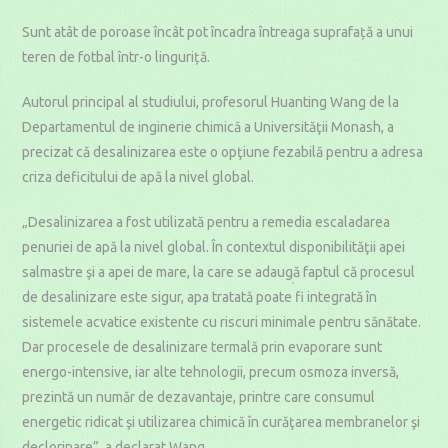
Sunt atât de poroase încât pot încadra întreaga suprafață a unui
teren de fotbal într-o linguriță.
Autorul principal al studiului, profesorul Huanting Wang de la
Departamentul de inginerie chimică a Universităţii Monash, a
precizat că desalinizarea este o opţiune fezabilă pentru a adresa
criza deficitului de apă la nivel global.
„Desalinizarea a fost utilizată pentru a remedia escaladarea
penuriei de apă la nivel global. În contextul disponibilităţii apei
salmastre şi a apei de mare, la care se adaugă faptul că procesul
de desalinizare este sigur, apa tratată poate fi integrată în
sistemele acvatice existente cu riscuri minimale pentru sănătate.
Dar procesele de desalinizare termală prin evaporare sunt
energo-intensive, iar alte tehnologii, precum osmoza inversă,
prezintă un număr de dezavantaje, printre care consumul
energetic ridicat şi utilizarea chimică în curăţarea membranelor şi
declorinare”, a declarat Wang.