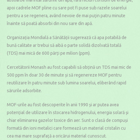
absoarbe mai întâi sărurile din apă, fără niciun consum de energie,
apoi cadrele MOF pline cu sare pot fi puse sub razele soarelui
pentru a se regenera, având nevoie de mai puţin patru minute
înainte să poată absorbi din nou sare din apă.
Organizația Mondială a Sănătății sugerează că apa potabilă de
bună calitate ar trebui să aibă o parte solidă dizolvată totală
(TDS) mai mică de 600 părți pe milion (ppm).
Cercetătorii Monash au fost capabili să obțină un TDS mai mic de
500 ppm în doar 30 de minute și să regenereze MOF pentru
reutilizare în patru minute sub lumina soarelui, eliberând rapid
sărurile adsorbite.
MOF-urile au fost descoperite în anii 1990 și ar putea avea
potențial de utilizare în stocarea hidrogenului, energia solară și
chiar eliminarea gazelor toxice din aer. Sunt o clasă de compuși
formată din ioni metalici care formează un material cristalin cu
cea mai mare suprafață a oricărui material cunoscut.