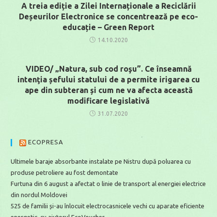
A treia ediție a Zilei Internaționale a Reciclării
Deșeurilor Electronice se concentrează pe eco-
educație – Green Report
14.10.2020
VIDEO/ „Natura, sub cod roşu”. Ce înseamnă
intenţia șefului statului de a permite irigarea cu
ape din subteran și cum ne va afecta această
modificare legislativă
31.07.2020
ECOPRESA
Ultimele baraje absorbante instalate pe Nistru după poluarea cu
produse petroliere au fost demontate
Furtuna din 6 august a afectat o linie de transport al energiei electrice
din nordul Moldovei
525 de familii și-au înlocuit electrocasnicele vechi cu aparate eficiente