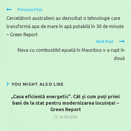
Read
Previous Post
more
Cercetătorii australieni au dezvoltat o tehnologie care
articles
transformă apa de mare în apă potabilă în 30 de minute
– Green Report
Next Post
Nava cu combustibil eșuată în Mauritius s-a rupt în
două
YOU MIGHT ALSO LIKE
„Casa eficientă energetic”. Cât și cum poți primi
bani de la stat pentru modernizarea locuinței –
Green Report
16.09.2020