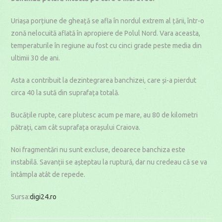
Uriașa porțiune de gheață se afla în nordul extrem al țării, într-o
zonă nelocuită aflată în apropiere de Polul Nord. Vara aceasta,
temperaturile în regiune au fost cu cinci grade peste media din
ultimii 30 de ani.
Asta a contribuit la dezintegrarea banchizei, care și-a pierdut
circa 40 la sută din suprafața totală.
Bucățile rupte, care plutesc acum pe mare, au 80 de kilometri
pătrați, cam cât suprafața orașului Craiova.
Noi fragmentări nu sunt excluse, deoarece banchiza este
instabilă. Savanții se așteptau la ruptură, dar nu credeau că se va
întâmpla atât de repede.
Sursa:
digi24.ro