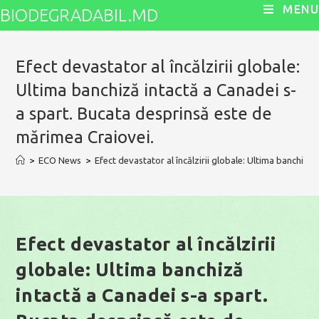
Skip
MENU
BIODEGRADABIL.MD
to
content
Efect devastator al încălzirii globale:
Ultima banchiză intactă a Canadei s-
a spart. Bucata desprinsă este de
mărimea Craiovei.
>
ECO News
>
Efect devastator al încălzirii globale: Ultima banchiză
Efect devastator al încălzirii
globale: Ultima banchiză
intactă a Canadei s-a spart.