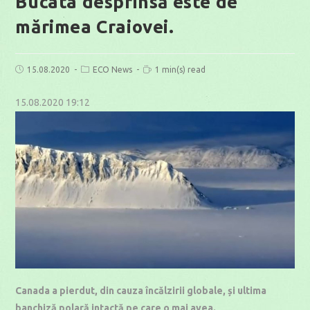
Bucata desprinsă este de
mărimea Craiovei.
Post
Post
Reading
15.08.2020
ECO News
1 min(s) read
published:
category:
time:
15.08.2020 19:12
Canada a pierdut, din cauza încălzirii globale, și ultima
banchiză polară intactă pe care o mai avea.