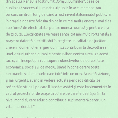
din spațiu, Parisul a fost numit „Orașul Luminilor”, ceea ce
subliniază succesul iluminatului public în acel moment. Am
parcurs un drum lung de când a fost inventat iluminatul public, iar
în orașele noastre folosim din ce în ce mai multă energie, mai ales
sub formă de electricitate, pentru munca noastră și pentru viața
de zi cu zi. Electricitatea va reprezenta tot mai mult forța vitală a
orașelor datorită electrificării în creștere. În calitate de jucător
cheie în domeniul energiei, dorim să contribuim la dezvoltarea
unei viziuni urbane durabile pentru viitor. Pentru a realiza acest
lucru, am început prin contopirea obiectivelor de durabilitate
economică, socială și de mediu, luând în considerare toate
sectoarele și elementele care intră într-un oraș. Această viziune,
și mai urgentă, având în vedere actuala perioadă dificilă, se
reflectă în studiul pe care îl lansăm astăzi și este implementată în
cadrul proiectelor de orașe circulare pe care le desfășurăm la
nivel mondial, care aduc o contribuție suplimentară pentru un
viitor mai durabil.”