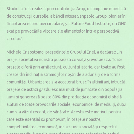
Studiul a fost realizat prin contribuția Arup, o companie mondială
de construcții durabile, a băncii Intesa Sanpaolo Group, pionier în
finanțarea economiei circulare, și a Future Food Institute, un ONG
axat pe provocările viitoare ale alimentelor într-o perspectivă
circulară.
Michele Crisostomo, președintele Grupului Enel, a declarat: „În
orașe, societatea noastră pulsează cu viață și evoluează. Toate
orașele diferă prin arhitectură, cultură și istorie, dar toate au fost
create din înclinația strămoșilor noștri de a aduna și de a forma
comunități. Urbanizarea s-a accelerat brusc în ultimii ani, întrucât
orașele de astăzi găzduiesc mai mult de jumătate din populația
lumii și generează peste 80% din producția economică globală,
alături de toate provocările sociale, economice, de mediu și, după
cum s-a văzut recent, de sănătate. Acesta este motivul pentru
care este esențial să promovăm, în orașele noastre,
competitivitatea economică, incluziunea socială și respectul