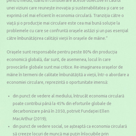
pentru mediu, luând în considerare aceste obiective în cadrul
unei viziuni care reunește inovația și sustenabilitatea și care se
exprimă cel mai eficient în economia circulară. Tranziția către o
viață și o producție mai circulare este cea mai bună soluție la
problemele cu care se confruntă orașele astăzi și un pas esențial
către îmbunătățirea calității vieții în orașele de mâine.”
Orașele sunt responsabile pentru peste 80% din producția
economică globală, dar sunt, de asemenea, locul în care
provocările globale sunt mai critice. Re-imaginarea orașelor de
mâine în termeni de calitate îmbunătățită a vieții, într-o abordare a
economiei circulare, reprezintă o oportunitate imensă:
din punct de vedere al mediului, întrucât economia circulară
poate contribui până la 45% din eforturile globale de
decarbonizare până în 2050, potrivit Fundației Ellen
MacArthur (2019);
din punct de vedere social, se așteaptă ca economia circulară
să creeze locuri de muncă mai puțin înlocuibile prin