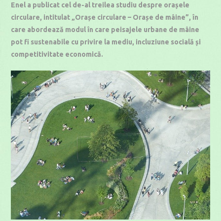
Enel a publicat cel de-al treilea studiu despre orașele
circulare, intitulat „Orașe circulare – Orașe de mâine”, în
care abordează modul în care peisajele urbane de mâine
pot fi sustenabile cu privire la mediu, incluziune socială și
competitivitate economică.