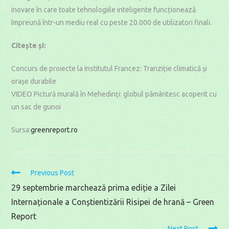
inovare în care toate tehnologiile inteligente funcționează
împreună într-un mediu real cu peste 20.000 de utilizatori finali.
Citește și:
Concurs de proiecte la Institutul Francez: Tranziție climatică și
orașe durabile
VIDEO Pictură murală în Mehedinți: globul pământesc acoperit cu
un sac de gunoi
Sursa:
greenreport.ro
Read
Previous Post
more
29 septembrie marchează prima ediție a Zilei
articles
Internaționale a Conștientizării Risipei de hrană – Green
Report
Next Post