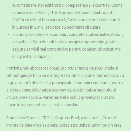
automatizare, necesitând noi competențe și expertiză; ultima
estimare de la Enel și The European House – Ambrosetti
(2020) se referă la crearea a 2,5 milioane de locuri de muncă
în Europa în 2018, asociate cu economia circulară;
din punct de vedere economic, competitivitatea materialelor și
activelor, alături de utilizarea energiei regenerabile, poate
asigura servicii mai competitive pentru cetățeni și costuri mai
mici pentru companii.
Potrivit Enel, abordarea orașului circular menține rolul cheie al
tehnologiei, în timp ce o integrează într-o viziune mai holistică, cu
o guvernanță deschisă și principii ale economiei circulare, pentru
a atinge competitivitatea economică, durabilitatea mediului și
incluziunea socială. Parteneriatele public-privat joacă un rol
cheie în implementarea acestei abordări.
Francesco Starace, CEO al Grupului Enel, a declarat: „Cu mult
înainte ca omenirea să poată vedea strălucirea luminilor din oraș