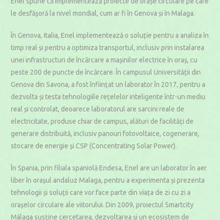
Enel spune că implementează proiecte de orașe circulare pe care
le desfășoră la nivel mondial, cum ar fi în Genova și în Malaga.
În Genova, Italia, Enel implementează o soluție pentru a analiza în
timp real și pentru a optimiza transportul, inclusiv prin instalarea
unei infrastructuri de încărcare a mașinilor electrice în oraș, cu
peste 200 de puncte de încărcare. În campusul Universității din
Genova din Savona, a fost înființat un laborator în 2017, pentru a
dezvolta și testa tehnologiile rețelelor inteligente într-un mediu
real și controlat, deoarece laboratorul are sarcini reale de
electricitate, produse chiar de campus, alături de facilități de
generare distribuită, inclusiv panouri fotovoltaice, cogenerare,
stocare de energie și CSP (Concentrating Solar Power).
În Spania, prin filiala spaniolă Endesa, Enel are un laborator în aer
liber în orașul andaluz Malaga, pentru a experimenta și prezenta
tehnologii și soluții care vor face parte din viața de zi cu zi a
orașelor circulare ale viitorului. Din 2009, proiectul Smartcity
Málaga susține cercetarea, dezvoltarea și un ecosistem de