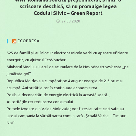
scrisoare deschisă, să nu promulge legea
Codului Silvic – Green Report
27.08.2020
ECOPRESA
525 de familii și-au înlocuit electrocasnicele vechi cu aparate eficiente
energetic, cu ajutorul EcoVoucher
Ministrul Mediului: Lacul de acumulare de la Novodnestrovsk este „pe
jumătate gol”
Republica Moldova a cumpărat pe 4 august energie de 2-3 ori mai
scumpă. Autoritățile cer în continuare economisirea
Posibile deconectări de energie electrică în această seară.
Autoritățile cer reducerea consumului
Primele izvoare din Valea Molovateț vor fi restaurate: cinci sate au
lansat campania la sărbătoarea comunitară „Școală Veche – Timpuri
Noi”