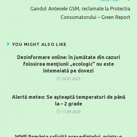
Gandul: Antenele GSM, reclamate la Protectia
Consumatorului – Green Report
YOU MIGHT ALSO LIKE
Dezinformare online: în jumătate din cazuri
folosirea menţiunii „ecologic” nu este
întemeiată pe dovezi
30.01.2021
Alertă meteo: Se așteaptă temperaturi de până
la – 2 grade
17.09.2020
WWF România solicită președintelui, printr-o