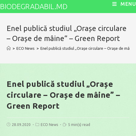
Skip
MENU
BIODEGRADABIL.MD
to
content
Enel publică studiul „Orașe circulare
– Orașe de mâine” – Green Report
>
ECO News
>
Enel publică studiul „Orașe circulare – Orașe de mâin
Enel publică studiul „Orașe
circulare – Orașe de mâine” –
Green Report
Post
Post
Reading
28.09.2020
ECO News
5 min(s) read
published:
category:
time: