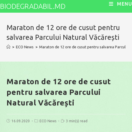
Skip
MENU
BIODEGRADABIL.MD
to
content
Maraton de 12 ore de cusut pentru
salvarea Parcului Natural Văcărești
>
ECO News
>
Maraton de 12 ore de cusut pentru salvarea Parcului N
Maraton de 12 ore de cusut
pentru salvarea Parcului
Natural Văcărești
Post
Post
Reading
16.09.2020
ECO News
3 min(s) read
published:
category:
time: