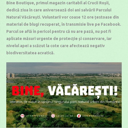
Bine Boutique, primul magazin caritabil al Crucii Roșii,
dedică ziua în care aniversează doi ani salvării Parcului
Natural Văcărești. Voluntarii vor coase 12 ore țestoase din
material de blugi recuperat, în transmisie live pe Facebook.
Parcul se află în pericol pentru că nu are pază, nu pot fi
aplicate măsuri urgente de protecție și conservare, iar
nivelul apei a scăzut la cote care afectează negativ
biodiversitatea acvatică.