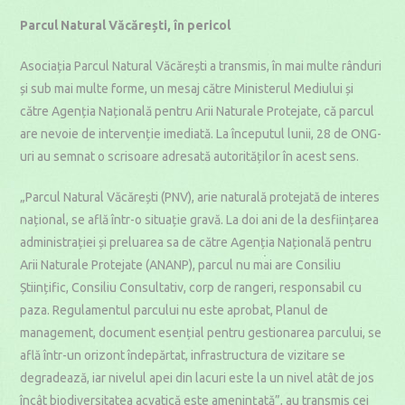
Parcul Natural Văcărești, în pericol
Asociația Parcul Natural Văcărești a transmis, în mai multe rânduri
și sub mai multe forme, un mesaj către Ministerul Mediului și
către Agenția Națională pentru Arii Naturale Protejate, că parcul
are nevoie de intervenție imediată. La începutul lunii, 28 de ONG-
uri au semnat o scrisoare adresată autorităților în acest sens.
„Parcul Natural Văcărești (PNV), arie naturală protejată de interes
național, se află într-o situație gravă. La doi ani de la desființarea
administrației și preluarea sa de către Agenția Națională pentru
Arii Naturale Protejate (ANANP), parcul nu mai are Consiliu
Științific, Consiliu Consultativ, corp de rangeri, responsabil cu
paza. Regulamentul parcului nu este aprobat, Planul de
management, document esențial pentru gestionarea parcului, se
află într-un orizont îndepărtat, infrastructura de vizitare se
degradează, iar nivelul apei din lacuri este la un nivel atât de jos
încât biodiversitatea acvatică este amenințată”, au transmis cei