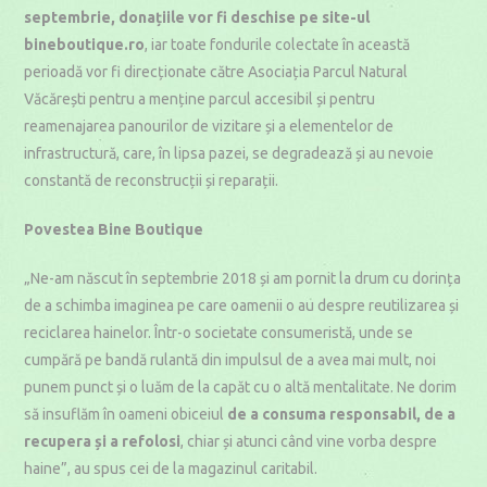
septembrie, donațiile vor fi deschise pe site-ul
bineboutique.ro
, iar toate fondurile colectate în această
perioadă vor fi direcționate către Asociația Parcul Natural
Văcărești pentru a menține parcul accesibil și pentru
reamenajarea panourilor de vizitare și a elementelor de
infrastructură, care, în lipsa pazei, se degradează și au nevoie
constantă de reconstrucții și reparații.
Povestea Bine Boutique
„Ne-am născut în septembrie 2018 și am pornit la drum cu dorința
de a schimba imaginea pe care oamenii o au despre reutilizarea și
reciclarea hainelor. Într-o societate consumeristă, unde se
cumpără pe bandă rulantă din impulsul de a avea mai mult, noi
punem punct și o luăm de la capăt cu o altă mentalitate. Ne dorim
să insuflăm în oameni obiceiul
de a consuma responsabil, de a
recupera și a refolosi
, chiar și atunci când vine vorba despre
haine”, au spus cei de la magazinul caritabil.