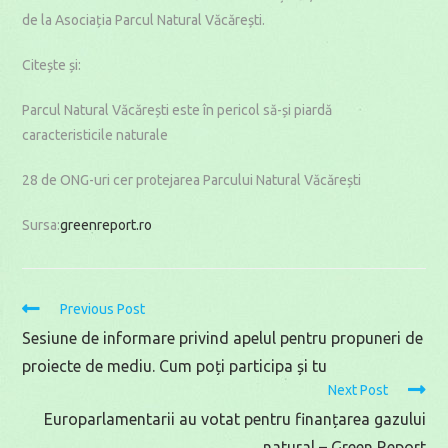
de la Asociația Parcul Natural Văcărești.
Citește și:
Parcul Natural Văcărești este în pericol să-și piardă
caracteristicile naturale
28 de ONG-uri cer protejarea Parcului Natural Văcărești
Sursa:
greenreport.ro
Read
Previous Post
more
Sesiune de informare privind apelul pentru propuneri de
articles
proiecte de mediu. Cum poți participa și tu
Next Post
Europarlamentarii au votat pentru finanțarea gazului
natural – Green Report