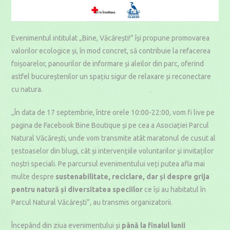
Evenimentul intitulat „Bine, Văcărești!” își propune promovarea
valorilor ecologice și, în mod concret, să contribuie la refacerea
foișoarelor, panourilor de informare și aleilor din parc, oferind
astfel bucureștenilor un spațiu sigur de relaxare și reconectare
cu natura.
„În data de 17 septembrie, între orele 10:00-22:00, vom fi live pe
pagina de Facebook Bine Boutique și pe cea a Asociației Parcul
Natural Văcărești, unde vom transmite atât maratonul de cusut al
țestoaselor din blugi, cât și intervențiile voluntarilor și invitaților
noștri speciali. Pe parcursul evenimentului veți putea afla mai
multe despre
sustenabilitate, reciclare, dar și despre grija
pentru natură și diversitatea speciilor
ce își au habitatul în
Parcul Natural Văcărești”, au transmis organizatorii.
Începând din ziua evenimentului și
până la finalul lunii