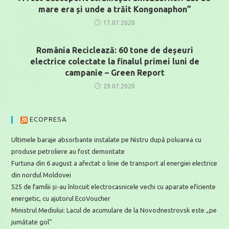
mare era și unde a trăit Kongonaphon”
17.07.2020
România Reciclează: 60 tone de deșeuri
electrice colectate la finalul primei luni de
campanie – Green Report
29.07.2020
ECOPRESA
Ultimele baraje absorbante instalate pe Nistru după poluarea cu
produse petroliere au fost demontate
Furtuna din 6 august a afectat o linie de transport al energiei electrice
din nordul Moldovei
525 de familii și-au înlocuit electrocasnicele vechi cu aparate eficiente
energetic, cu ajutorul EcoVoucher
Ministrul Mediului: Lacul de acumulare de la Novodnestrovsk este „pe
jumătate gol”