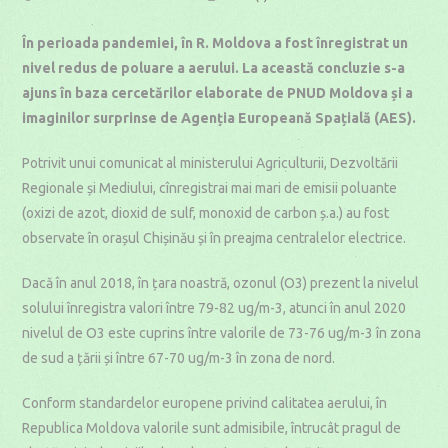
published:
category:
time:
În perioada pandemiei, în R. Moldova a fost înregistrat un
nivel redus de poluare a aerului. La această concluzie s-a
ajuns în baza cercetărilor elaborate de PNUD Moldova și a
imaginilor surprinse de Agenția Europeană Spațială (AES).
Potrivit unui comunicat al ministerului Agriculturii, Dezvoltării
Regionale și Mediului, cînregistrai mai mari de emisii poluante
(oxizi de azot, dioxid de sulf, monoxid de carbon ș.a.) au fost
observate în orașul Chișinău și în preajma centralelor electrice.
Dacă în anul 2018, în țara noastră, ozonul (O3) prezent la nivelul
solului înregistra valori între 79-82 ug/m-3, atunci în anul 2020
nivelul de O3 este cuprins între valorile de 73-76 ug/m-3 în zona
de sud a țării și între 67-70 ug/m-3 în zona de nord.
Conform standardelor europene privind calitatea aerului, în
Republica Moldova valorile sunt admisibile, întrucât pragul de