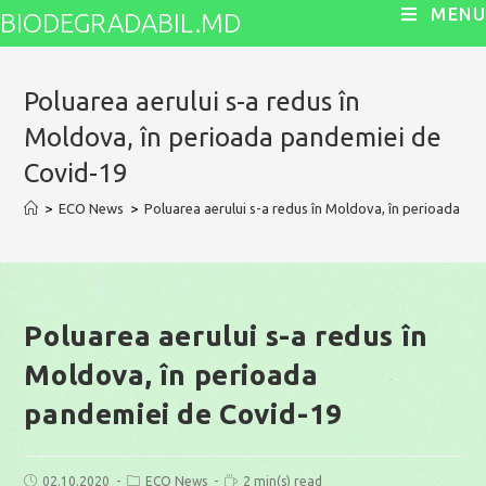
Skip
MENU
BIODEGRADABIL.MD
to
content
Poluarea aerului s-a redus în
Moldova, în perioada pandemiei de
Covid-19
>
ECO News
>
Poluarea aerului s-a redus în Moldova, în perioada p
Poluarea aerului s-a redus în
Moldova, în perioada
pandemiei de Covid-19
Post
Post
Reading
02.10.2020
ECO News
2 min(s) read