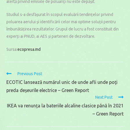
alertă privind emisiile de poluanți nu este depășit.
Studiul s-a desfășurat în scopul evaluării tendințelor privind
poluarea aerului și identificării celor mai optime soluții pentru
îmbunătățirea rezultatelor. Grupul de lucru a fost constituit din
experți ai PNUD, ai AES și parteneri de dezvoltare.
Sursa:
ecopresa.md
Read
Previous Post
more
ECOTIC lansează numărul unic de unde afli unde poți
articles
preda deșeurile electrice – Green Report
Next Post
IKEA va renunța la bateriile alcaline clasice până în 2021
– Green Report