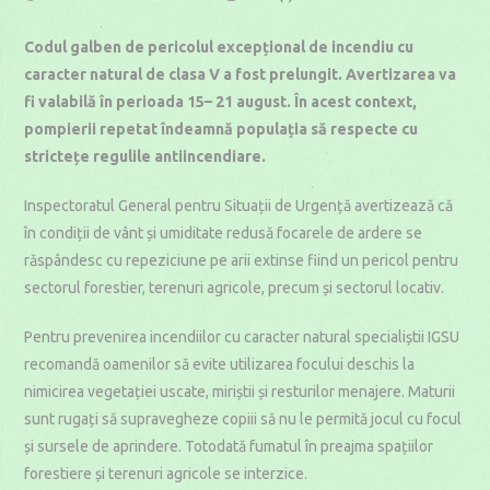
published:
category:
time:
Codul galben de pericolul excepțional de incendiu cu
caracter natural de clasa V a fost prelungit. Avertizarea va
fi valabilă în perioada 15– 21 august. În acest context,
pompierii repetat îndeamnă populația să respecte cu
strictețe regulile antiincendiare.
Inspectoratul General pentru Situații de Urgență avertizează că
în condiții de vânt și umiditate redusă focarele de ardere se
răspândesc cu repeziciune pe arii extinse fiind un pericol pentru
sectorul forestier, terenuri agricole, precum și sectorul locativ.
Pentru prevenirea incendiilor cu caracter natural specialiștii IGSU
recomandă oamenilor să evite utilizarea focului deschis la
nimicirea vegetației uscate, miriștii și resturilor menajere. Maturii
sunt rugați să supravegheze copiii să nu le permită jocul cu focul
și sursele de aprindere. Totodată fumatul în preajma spațiilor
forestiere și terenuri agricole se interzice.