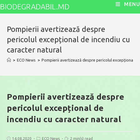
Skip
MENU
BIODEGRADABIL.MD
to
content
Pompierii avertizează despre
pericolul excepțional de incendiu cu
caracter natural
>
ECO News
>
Pompierii avertizează despre pericolul excepțional de 
Pompierii avertizează despre
pericolul excepțional de
incendiu cu caracter natural
Post
Post
Reading
14.08.2020
ECO News
2 min(s) read