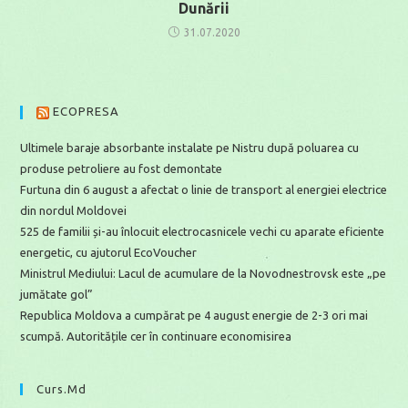
Dunării
31.07.2020
ECOPRESA
Ultimele baraje absorbante instalate pe Nistru după poluarea cu
produse petroliere au fost demontate
Furtuna din 6 august a afectat o linie de transport al energiei electrice
din nordul Moldovei
525 de familii și-au înlocuit electrocasnicele vechi cu aparate eficiente
energetic, cu ajutorul EcoVoucher
Ministrul Mediului: Lacul de acumulare de la Novodnestrovsk este „pe
jumătate gol”
Republica Moldova a cumpărat pe 4 august energie de 2-3 ori mai
scumpă. Autoritățile cer în continuare economisirea
Curs.md