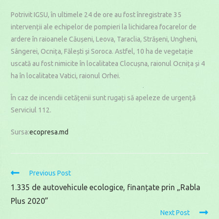
Potrivit IGSU, în ultimele 24 de ore au fost înregistrate 35
intervenții ale echipelor de pompieri la lichidarea focarelor de
ardere în raioanele Căușeni, Leova, Taraclia, Strășeni, Ungheni,
Sângerei, Ocnița, Fălești și Soroca. Astfel, 10 ha de vegetație
uscată au fost nimicite în localitatea Clocușna, raionul Ocnița și 4
ha în localitatea Vatici, raionul Orhei.
În caz de incendii cetățenii sunt rugați să apeleze de urgență
Serviciul 112.
Sursa:
ecopresa.md
Read
Previous Post
more
1.335 de autovehicule ecologice, finanțate prin „Rabla
articles
Plus 2020”
Next Post