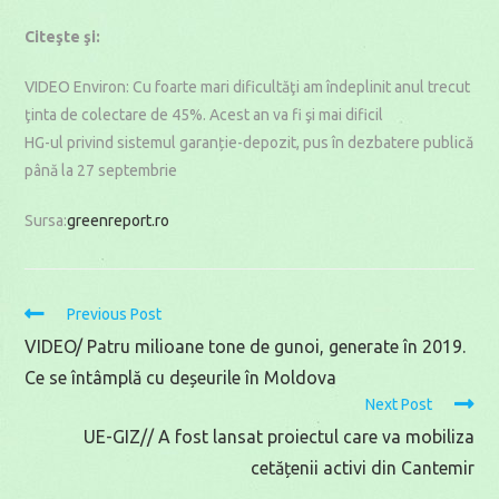
Citeşte şi:
VIDEO Environ: Cu foarte mari dificultăţi am îndeplinit anul trecut
ţinta de colectare de 45%. Acest an va fi şi mai dificil
HG-ul privind sistemul garanție-depozit, pus în dezbatere publică
până la 27 septembrie
Sursa:
greenreport.ro
Read
Previous Post
more
VIDEO/ Patru milioane tone de gunoi, generate în 2019.
articles
Ce se întâmplă cu deșeurile în Moldova
Next Post
UE-GIZ// A fost lansat proiectul care va mobiliza
cetățenii activi din Cantemir