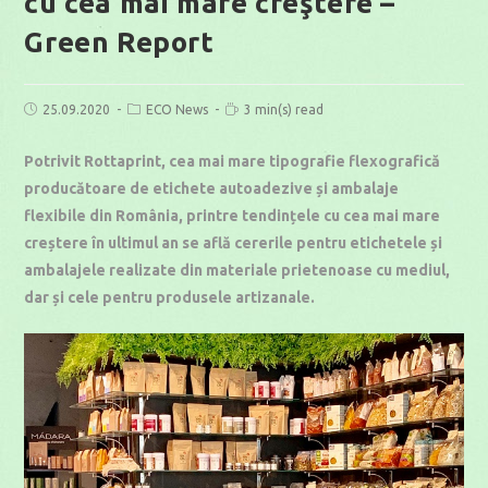
cu cea mai mare creştere –
Green Report
Post
Post
Reading
25.09.2020
ECO News
3 min(s) read
published:
category:
time:
Potrivit Rottaprint, cea mai mare tipografie flexografică
producătoare de etichete autoadezive și ambalaje
flexibile din România, printre tendințele cu cea mai mare
creștere în ultimul an se află cererile pentru etichetele și
ambalajele realizate din materiale prietenoase cu mediul,
dar și cele pentru produsele artizanale.