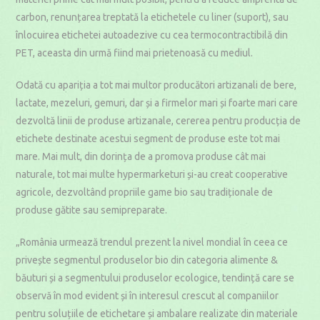
carbon, renunțarea treptată la etichetele cu liner (suport), sau
înlocuirea etichetei autoadezive cu cea termocontractibilă din
PET, aceasta din urmă fiind mai prietenoasă cu mediul.
Odată cu apariția a tot mai multor producători artizanali de bere,
lactate, mezeluri, gemuri, dar și a firmelor mari și foarte mari care
dezvoltă linii de produse artizanale, cererea pentru producția de
etichete destinate acestui segment de produse este tot mai
mare. Mai mult, din dorința de a promova produse cât mai
naturale, tot mai multe hypermarketuri și-au creat cooperative
agricole, dezvoltând propriile game bio sau tradiționale de
produse gătite sau semipreparate.
„România urmează trendul prezent la nivel mondial în ceea ce
privește segmentul produselor bio din categoria alimente &
băuturi și a segmentului produselor ecologice, tendință care se
observă în mod evident și în interesul crescut al companiilor
pentru soluțiile de etichetare și ambalare realizate din materiale