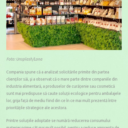
Foto: Unsplash/Lona
Compania spune că a analizat solicitările primite din partea
clienților săi, şi a observat că o mare parte dintre companiile din
industria alimentară, a produselor de curățenie sau cosmetică
sunt mai predispuse să caute soluții ecologice pentru ambalajele
lor, grija față de mediu fiind din ce în ce mai mult prezentă între
prioritățile strategice ale acestora.
Printre soluțiile adoptate se numără reducerea consumului
materiei prime cât mai mult posibil, pentru a reduce amprenta de