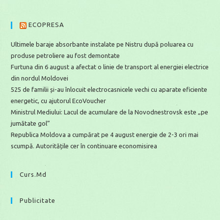
ECOPRESA
Ultimele baraje absorbante instalate pe Nistru după poluarea cu
produse petroliere au fost demontate
Furtuna din 6 august a afectat o linie de transport al energiei electrice
din nordul Moldovei
525 de familii și-au înlocuit electrocasnicele vechi cu aparate eficiente
energetic, cu ajutorul EcoVoucher
Ministrul Mediului: Lacul de acumulare de la Novodnestrovsk este „pe
jumătate gol”
Republica Moldova a cumpărat pe 4 august energie de 2-3 ori mai
scumpă. Autoritățile cer în continuare economisirea
Curs.md
Publicitate