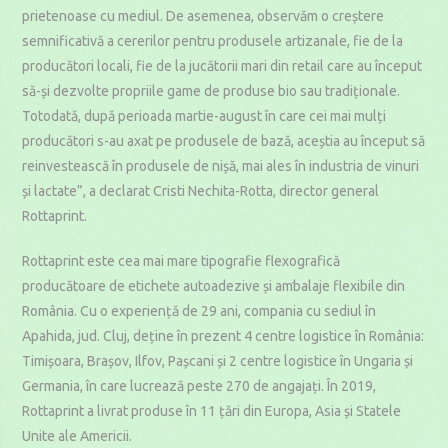
prietenoase cu mediul. De asemenea, observăm o creștere
semnificativă a cererilor pentru produsele artizanale, fie de la
producători locali, fie de la jucătorii mari din retail care au început
să-și dezvolte propriile game de produse bio sau tradiționale.
Totodată, după perioada martie-august în care cei mai mulți
producători s-au axat pe produsele de bază, aceștia au început să
reinvestească în produsele de nișă, mai ales în industria de vinuri
și lactate”, a declarat Cristi Nechita-Rotta, director general
Rottaprint.
Rottaprint este cea mai mare tipografie flexografică
producătoare de etichete autoadezive și ambalaje flexibile din
România. Cu o experiență de 29 ani, compania cu sediul în
Apahida, jud. Cluj, deține în prezent 4 centre logistice în România:
Timișoara, Brașov, Ilfov, Pașcani și 2 centre logistice în Ungaria și
Germania, în care lucrează peste 270 de angajați. În 2019,
Rottaprint a livrat produse în 11 țări din Europa, Asia și Statele
Unite ale Americii.