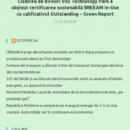
Clădirea de birouri Vox Technology Park a
obținut certificarea sustenabilă BREEAM in-Use
cu calificativul Outstanding – Green Report
26.08.2020
ECOPRESA
Ultimele baraje absorbante instalate pe Nistru după poluarea cu
produse petroliere au fost demontate
Furtuna din 6 august a afectat o linie de transport al energiei electrice
din nordul Moldovei
525 de familii și-au înlocuit electrocasnicele vechi cu aparate eficiente
energetic, cu ajutorul EcoVoucher
Ministrul Mediului: Lacul de acumulare de la Novodnestrovsk este „pe
jumătate gol”
Republica Moldova a cumpărat pe 4 august energie de 2-3 ori mai
scumpă. Autoritățile cer în continuare economisirea
Curs.md