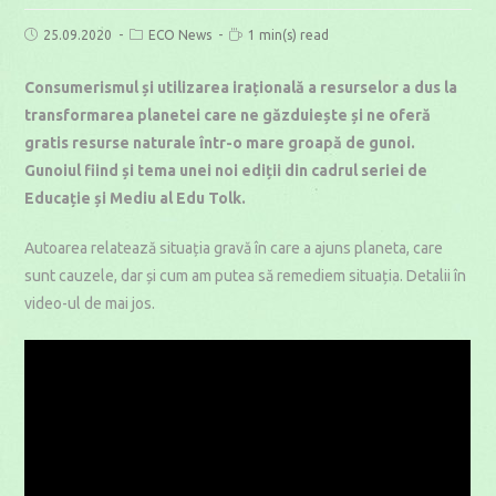
Post
Post
Reading
25.09.2020
ECO News
1 min(s) read
published:
category:
time:
Consumerismul și utilizarea irațională a resurselor a dus la
transformarea planetei care ne găzduiește și ne oferă
gratis resurse naturale într-o mare groapă de gunoi.
Gunoiul fiind și tema unei noi ediții din cadrul seriei de
Educație și Mediu al Edu Tolk.
Autoarea relatează situația gravă în care a ajuns planeta, care
sunt cauzele, dar și cum am putea să remediem situația. Detalii în
video-ul de mai jos.