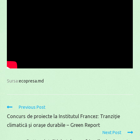
Sursa:
ecopresa.md
Read
Previous Post
more
Concurs de proiecte la Institutul Francez: Tranziție
articles
climatică și orașe durabile – Green Report
Next Post