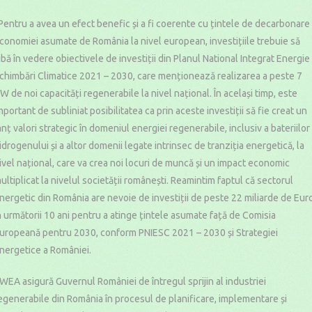
Pentru a avea un efect benefic și a fi coerente cu țintele de decarbonare
conomiei asumate de România la nivel european, investițiile trebuie să
ibă în vedere obiectivele de investiții din Planul National Integrat Energie 
chimbări Climatice 2021 – 2030, care menționează realizarea a peste 7
W de noi capacități regenerabile la nivel național. În același timp, este
mportant de subliniat posibilitatea ca prin aceste investiții să fie creat un
anț valori strategic în domeniul energiei regenerabile, inclusiv a bateriilor 
idrogenului și a altor domenii legate intrinsec de tranziția energetică, la
ivel național, care va crea noi locuri de muncă și un impact economic
ultiplicat la nivelul societății românești. Reamintim faptul că sectorul
nergetic din România are nevoie de investiții de peste 22 miliarde de Eur
n următorii 10 ani pentru a atinge țintele asumate față de Comisia
uropeană pentru 2030, conform PNIESC 2021 – 2030 și Strategiei
nergetice a României.
WEA asigură Guvernul României de întregul sprijin al industriei
egenerabile din România în procesul de planificare, implementare și