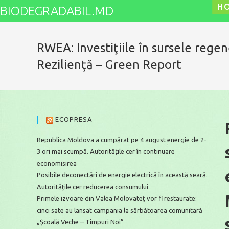
Skip
H
BIODEGRADABIL.MD
to
content
RWEA: Investiţiile în sursele rege
Rezilienţă – Green Report
ECOPRESA
Republica Moldova a cumpărat pe 4 august energie de 2-
3 ori mai scumpă. Autoritățile cer în continuare
economisirea
Posibile deconectări de energie electrică în această seară.
Autoritățile cer reducerea consumului
Primele izvoare din Valea Molovateț vor fi restaurate:
cinci sate au lansat campania la sărbătoarea comunitară
„Școală Veche – Timpuri Noi”