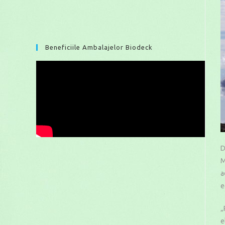
Beneficiile Ambalajelor Biodeck
D
M
a
e
„
e