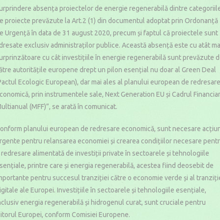
urprindere absența proiectelor de energie regenerabilă dintre categoriil
e proiecte prevăzute la Art.2 (1) din documentul adoptat prin Ordonanță
e Urgență în data de 31 august 2020, precum și faptul că proiectele sunt
dresate exclusiv administraților publice. Această absență este cu atât ma
urprinzătoare cu cât investițiile în energie regenerabilă sunt prevăzute 
ătre autoritățile europene drept un pilon esențial nu doar al Green Deal
Pactul Ecologic European), dar mai ales al planului european de redresar
conomică, prin instrumentele sale, Next Generation EU și Cadrul Financia
ultianual (MFF)”, se arată în comunicat.
onform planului european de redresare economică, sunt necesare acțiun
rgente pentru relansarea economiei și crearea condițiilor necesare pent
 redresare alimentată de investiții private în sectoarele și tehnologiile
sențiale, printre care și energia regenerabilă, acestea fiind deosebit de
mportante pentru succesul tranziției către o economie verde și al tranziți
igitale ale Europei. Investițiile în sectoarele și tehnologiile esențiale,
nclusiv energia regenerabilă și hidrogenul curat, sunt cruciale pentru
iitorul Europei, conform Comisiei Europene.