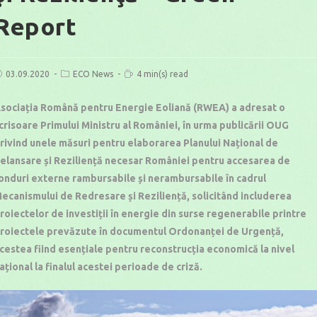
Report
ost
Post
Reading
03.09.2020
ECO News
4 min(s) read
ublished:
category:
time:
sociația Română pentru Energie Eoliană (RWEA) a adresat o
crisoare Primului Ministru al României, în urma publicării OUG
rivind unele măsuri pentru elaborarea Planului Național de
elansare și Reziliență necesar României pentru accesarea de
onduri externe rambursabile și nerambursabile în cadrul
ecanismului de Redresare și Reziliență, solicitând includerea
roiectelor de investiții în energie din surse regenerabile printre
roiectele prevăzute în documentul Ordonanței de Urgență,
cestea fiind esențiale pentru reconstrucția economică la nivel
ațional la finalul acestei perioade de criză.