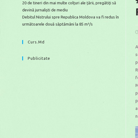
20 de tineri din mai multe colțuri ale țării, pregătiți să
devină jurnaliști de mediu
Debitul Nistrului spre Republica Moldova va fi redus în
următoarele două săptămâni la 85 m³/s
P
p
Curs.md
A
s
Publicitate
p
R
f
M
p
p
a
n