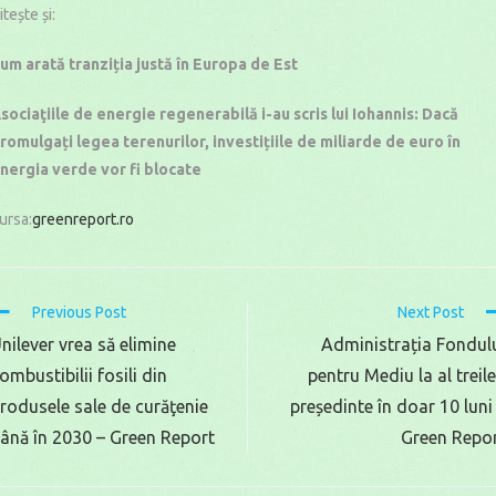
itește și:
um arată tranziția justă în Europa de Est
sociaţiile de energie regenerabilă i-au scris lui Iohannis: Dacă
romulgați legea terenurilor, investițiile de miliarde de euro în
nergia verde vor fi blocate
ursa:
greenreport.ro
Read
Previous Post
Next Post
more
nilever vrea să elimine
Administrația Fondul
rticles
ombustibilii fosili din
pentru Mediu la al treil
rodusele sale de curăţenie
președinte în doar 10 luni
ână în 2030 – Green Report
Green Repo