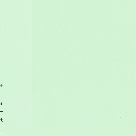
ui
ea
 –
rt