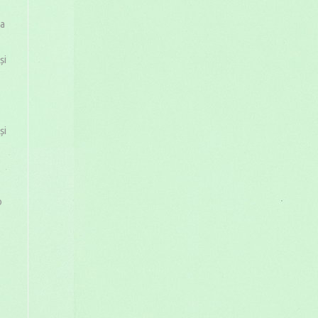
 a
și
și
o