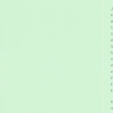
„
e
a
S
G
i
l
h
n
m
e
î
E
E
R
r