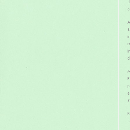
d
o
A
a
î
r
i
d
M
E
p
e
a
R
c