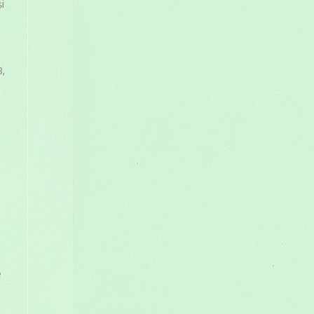
și
8,
e