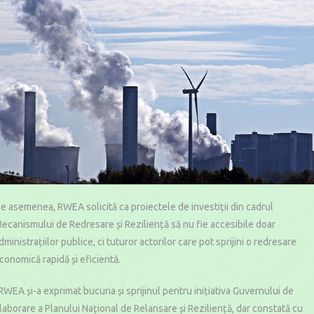
e asemenea, RWEA solicită ca proiectele de investiții din cadrul
ecanismului de Redresare și Reziliență să nu fie accesibile doar
dministrațiilor publice, ci tuturor actorilor care pot sprijini o redresare
conomică rapidă și eficientă.
RWEA și-a exprimat bucuria și sprijinul pentru inițiativa Guvernului de
laborare a Planului Național de Relansare și Reziliență, dar constată cu