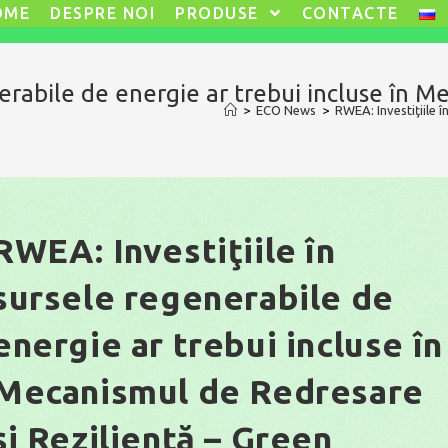
OME
DESPRE NOI
PRODUSE
CONTACTE
nerabile de energie ar trebui incluse în 
>
ECO News
>
RWEA: Investiţiile 
RWEA: Investiţiile în
sursele regenerabile de
energie ar trebui incluse în
Mecanismul de Redresare
şi Rezilienţă – Green