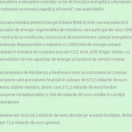
ezvoltare a viitoarelor investiții ce țin de tranziția energetică a României 
 redresare economică rapidă și eficientă”, mai arată RWEA.
sociația Română pentru Energie Eoliană (RWEA) este cea mai puternică
sociație de energie regenerabilă din România, care participă din anul 200
n mod activ și constructiv, la procesul de transformare a pieței energetice
omânești. Reprezentăm o industrie cu 3000 MW de energie eoliană
nstalați în România de companii precum CEZ, Enel, EDP, Engie, Vestas, cu
ezvoltatori de noi capacități de energie și furnizori de servicii conexe.
ecanismului de Reziliență și Redresare este un instrument al Comisiei
uropene care presupune finanțări în valoare de 672,5 miliarde de euro
entru statele membre, dintre care 312,5 miliarde de euro fonduri
uropene nerambursabile și 360 de miliarde de euro credite în condiții
vantajoase.
omânia are circa 30,5 miliarde de euro alocate pe această facilitate, dintr
are 13,6 miliarde de euro granturi.