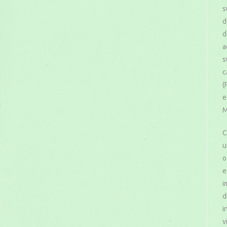
s
d
d
a
s
c
(
e
M
C
u
o
e
i
d
i
v