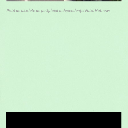
Pistă de biciclete de pe Splaiul Independenței Foto: Hotnews