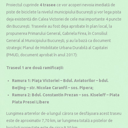
Proiectul cuprinde
4 trasee
ce vor acoperi nevoia imediată de
piste de biciclete la nivelul municipiului București și vor lega pista
deja existentă din Calea Victoriei de cele mai importante 4 puncte
din București. Traseele au fost deja aprobate în plan local, la
propunerea Primarului General, Gabriela Firea, în Consiliul
General al Municipiului București, și au la bază ca document
strategic Planul de Mobilitate Urbana Durabilă al Capitalei
(PMUD, document aprobat în anul 2017):
Traseul 1 are două ramificații:
Ramura 1: Piaţa Victoriei – Bdul. Aviatorilor – bdul.
Beijing – str. Nicolae Caranfil – sos. Pipera;
Ramura 2: Bdul. Constantin Prezan – sos. Kiseleff – Piata
Piata Presei Libere
Lungimea arterelor de-a lungul cărora se desfășoara acest traseu
este de aproximativ 7,70 km, iar lungimea totală a pistelor de
bicicliști proiectate este de circa 9,30 km.