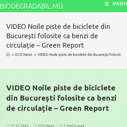
Skip
MENU
BIODEGRADABIL.MD
to
content
VIDEO Noile piste de biciclete din
București folosite ca benzi de
circulație – Green Report
>
ECO News
>
VIDEO Noile piste de biciclete din București folosite c
VIDEO Noile piste de biciclete
din București folosite ca benzi
de circulație – Green Report
Post
Post
Reading
31.07.2020
ECO News
3 min(s) read