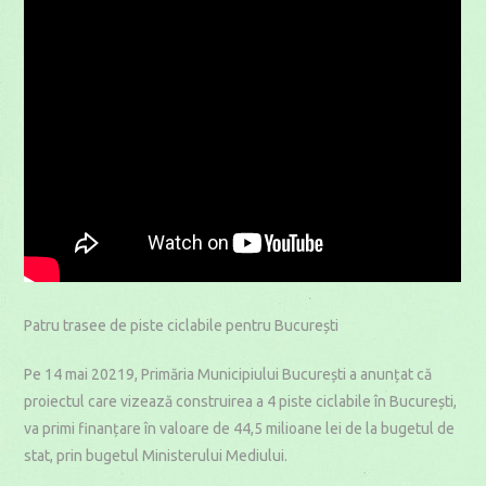
Patru trasee de piste ciclabile pentru București
Pe 14 mai 20219, Primăria Municipiului București a anunțat că
proiectul care vizează construirea a 4 piste ciclabile în București,
va primi finanțare în valoare de 44,5 milioane lei de la bugetul de
stat, prin bugetul Ministerului Mediului.