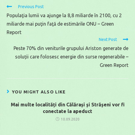
Read
Previous Post
more
Populaţia lumii va ajunge la 8,8 miliarde în 2100, cu 2
articles
miliarde mai puţin faţă de estimările ONU – Green
Report
Next Post
Peste 70% din veniturile grupului Ariston generate de
soluții care folosesc energie din surse regenerabile –
Green Report
YOU MIGHT ALSO LIKE
Mai multe localități din Călărași și Strășeni vor fi
conectate la apeduct
10.09.2020