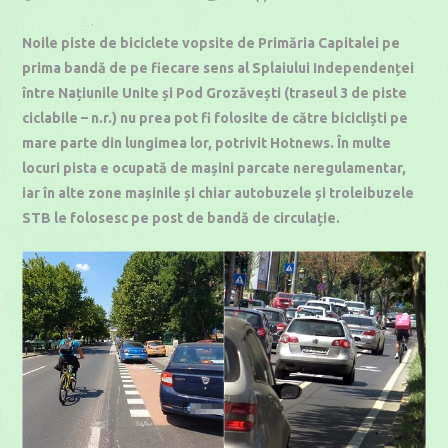
published:
category:
time:
Noile piste de biciclete vopsite de Primăria Capitalei pe
prima bandă de pe fiecare sens al Splaiului Independenței
între Națiunile Unite și Pod Grozăvești (traseul 3 de piste
ciclabile – n.r.) nu prea pot fi folosite de către bicicliști pe
mare parte din lungimea lor, potrivit Hotnews. În multe
locuri pista e ocupată de mașini parcate neregulamentar,
iar în alte zone mașinile și chiar autobuzele și troleibuzele
STB le folosesc pe post de bandă de circulație.