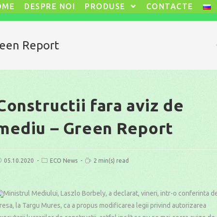
OME
DESPRE NOI
PRODUSE
CONTACTE
Green Report
Constructii fara aviz de
mediu – Green Report
ost
Post
Reading
05.10.2020
ECO News
2 min(s) read
ublished:
category:
time:
Ministrul Mediului, Laszlo Borbely, a declarat, vineri, intr-o conferinta d
resa, la Targu Mures, ca a propus modificarea legii privind autorizarea