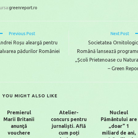
ursa:
greenreport.ro
Read
Previous Post
Next Post
more
ndrei Roșu aleargă pentru
Societatea Ornitologi
rticles
alvarea pădurilor României
Română lansează program
„Școli Prietenoase cu Natur
– Green Repo
YOU MIGHT ALSO LIKE
Premierul
Atelier-
Nucleul
Marii Britanii
concurs pentru
Pământului are
anunţă
jurnaliști. Află
„doar” 1
vouchere
cum poți
miliard de ani,