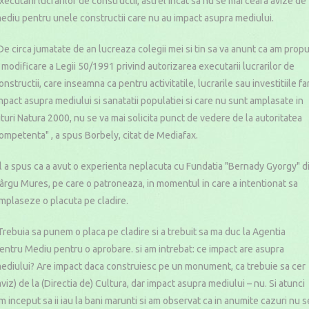
xecutarii lucrarilor de constructii, astfel incât sa nu se mai ceara avize de
ediu pentru unele constructii care nu au impact asupra mediului.
De circa jumatate de an lucreaza colegii mei si tin sa va anunt ca am prop
 modificare a Legii 50/1991 privind autorizarea executarii lucrarilor de
onstructii, care inseamna ca pentru activitatile, lucrarile sau investitiile fa
mpact asupra mediului si sanatatii populatiei si care nu sunt amplasate in
ituri Natura 2000, nu se va mai solicita punct de vedere de la autoritatea
ompetenta" , a spus Borbely, citat de Mediafax.
l a spus ca a avut o experienta neplacuta cu Fundatia "Bernady Gyorgy" d
ârgu Mures, pe care o patroneaza, in momentul in care a intentionat sa
mplaseze o placuta pe cladire.
Trebuia sa punem o placa pe cladire si a trebuit sa ma duc la Agentia
entru Mediu pentru o aprobare. si am intrebat: ce impact are asupra
ediului? Are impact daca construiesc pe un monument, ca trebuie sa cer
aviz) de la (Directia de) Cultura, dar impact asupra mediului – nu. Si atunci
m inceput sa ii iau la bani marunti si am observat ca in anumite cazuri nu s