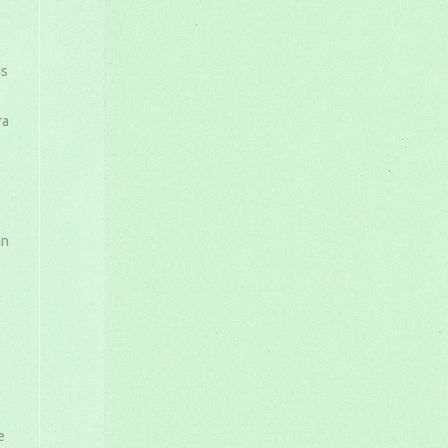
us
ra
in
e