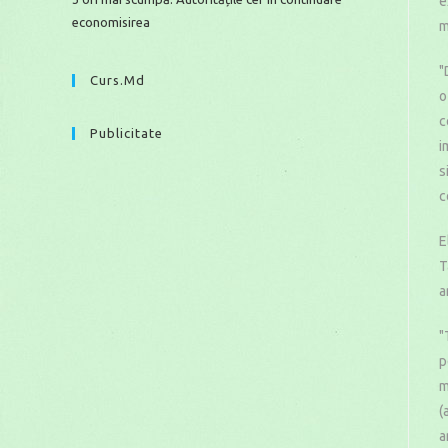
e
economisirea
m
"
Curs.md
o
c
Publicitate
i
s
c
E
T
a
"
p
m
(
a