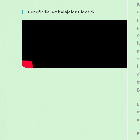
j
c
Beneficiile Ambalajelor Biodeck
p
p
c
l
m
s
l
d
t
B
E
m
i
F