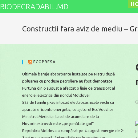
Skip
H
BIODEGRADABIL.MD
to
content
Constructii fara aviz de mediu – 
ECOPRESA
Ultimele baraje absorbante instalate pe Nistru după
poluarea cu produse petroliere au fost demontate
Furtuna din 6 august a afectat o linie de transport al
energiei electrice din nordul Moldovei
P
525 de familii și-au înlocuit electrocasnicele vechi cu
p
aparate eficiente energetic, cu ajutorul EcoVoucher
Ministrul Mediului: Lacul de acumulare de la
Novodnestrovsk este „pe jumătate gol”
p
Republica Moldova a cumpărat pe 4 august energie de 2-
3 ori mai scumpă. Autoritățile cer în continuare