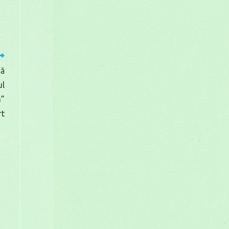
că
ul
a”
rt