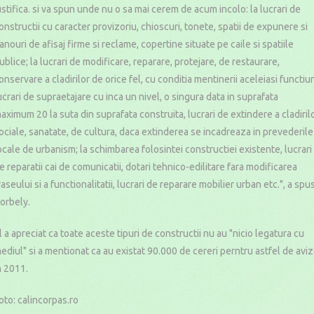
ustifica. si va spun unde nu o sa mai cerem de acum incolo: la lucrari de
onstructii cu caracter provizoriu, chioscuri, tonete, spatii de expunere si
anouri de afisaj firme si reclame, copertine situate pe caile si spatiile
ublice; la lucrari de modificare, reparare, protejare, de restaurare,
onservare a cladirilor de orice fel, cu conditia mentinerii aceleiasi functiun
ucrari de supraetajare cu inca un nivel, o singura data in suprafata
aximum 20 la suta din suprafata construita, lucrari de extindere a cladiril
ociale, sanatate, de cultura, daca extinderea se incadreaza in prevederile
ocale de urbanism; la schimbarea folosintei constructiei existente, lucrari
e reparatii cai de comunicatii, dotari tehnico-edilitare fara modificarea
raseului si a functionalitatii, lucrari de reparare mobilier urban etc.", a spu
orbely.
l a apreciat ca toate aceste tipuri de constructii nu au "nicio legatura cu
ediul" si a mentionat ca au existat 90.000 de cereri perntru astfel de avi
n 2011.
oto: calincorpas.ro