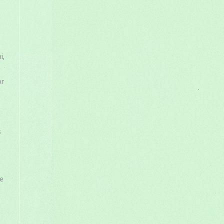
i,
or
s
ze