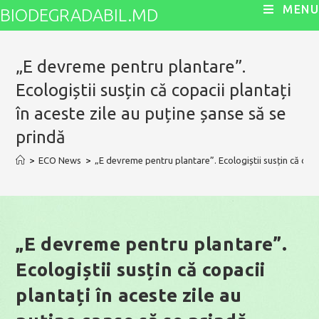
Skip
MENU
BIODEGRADABIL.MD
to
content
„E devreme pentru plantare”.
Ecologiștii susțin că copacii plantați
în aceste zile au puține șanse să se
prindă
>
ECO News
>
„E devreme pentru plantare”. Ecologiștii susțin că copac
„E devreme pentru plantare”.
Ecologiștii susțin că copacii
plantați în aceste zile au