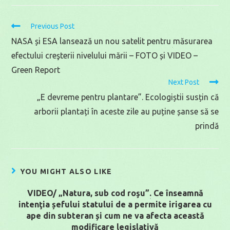
Read
Previous Post
more
NASA și ESA lansează un nou satelit pentru măsurarea
articles
efectului creşterii nivelului mării – FOTO și VIDEO –
Green Report
Next Post
„E devreme pentru plantare”. Ecologiștii susțin că
arborii plantați în aceste zile au puține șanse să se
prindă
YOU MIGHT ALSO LIKE
VIDEO/ „Natura, sub cod roşu”. Ce înseamnă
intenţia șefului statului de a permite irigarea cu
ape din subteran și cum ne va afecta această
modificare legislativă