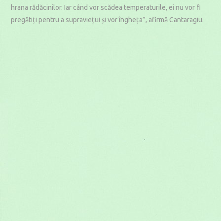
hrana rădăcinilor. Iar când vor scădea temperaturile, ei nu vor fi
pregătiți pentru a supraviețui și vor îngheța”, afirmă Cantaragiu.