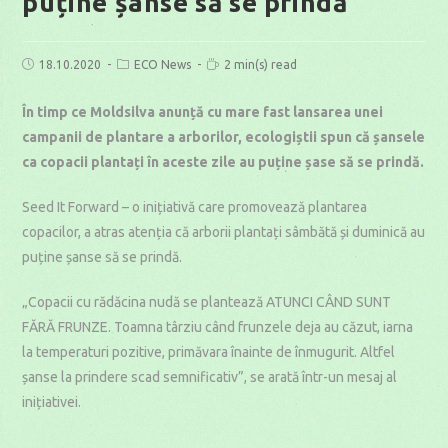
puține șanse să se prindă
Post
Post
Reading
18.10.2020
ECO News
2 min(s) read
published:
category:
time:
În timp ce Moldsilva anunță cu mare fast lansarea unei
campanii de plantare a arborilor, ecologiștii spun că șansele
ca copacii plantați în aceste zile au puține șase să se prindă.
Seed It Forward – o inițiativă care promovează plantarea
copacilor, a atras atenția că arborii plantați sâmbătă și duminică au
puține șanse să se prindă.
„Copacii cu rădăcina nudă se plantează ATUNCI CÂND SUNT
FĂRĂ FRUNZE. Toamna târziu când frunzele deja au căzut, iarna
la temperaturi pozitive, primăvara înainte de înmugurit. Altfel
șanse la prindere scad semnificativ”, se arată într-un mesaj al
inițiativei.