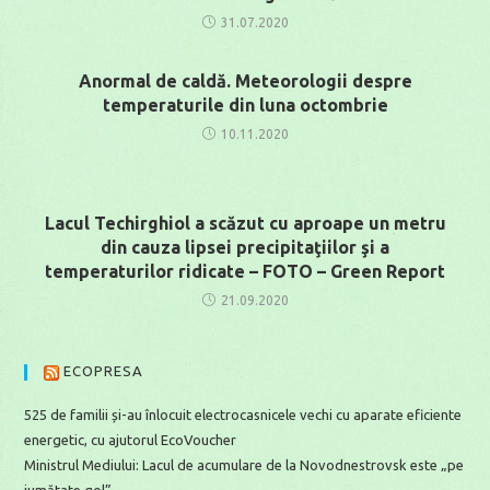
31.07.2020
Anormal de caldă. Meteorologii despre
temperaturile din luna octombrie
10.11.2020
Lacul Techirghiol a scăzut cu aproape un metru
din cauza lipsei precipitaţiilor şi a
temperaturilor ridicate – FOTO – Green Report
21.09.2020
ECOPRESA
525 de familii și-au înlocuit electrocasnicele vechi cu aparate eficiente
energetic, cu ajutorul EcoVoucher
Ministrul Mediului: Lacul de acumulare de la Novodnestrovsk este „pe
jumătate gol”