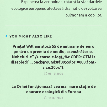
Expunerea la aer poluat, chiar și la standardele
ecologice europene, afectează dramatic dezvoltarea
pulmonară a copiilor.
YOU MIGHT ALSO LIKE
Prințul William alocă 55 de milioane de euro
pentru un premiu de mediu, asemănător cu
Nobelurile” /> console.log(„%c GDPR: GTM is
disabled!”, „background:#f00;color:#000;font-
size:20px”);
08.10.2020
La Orhei funcționează cea mai mare stație de
epurare ecologică din Europa
31.07.2020