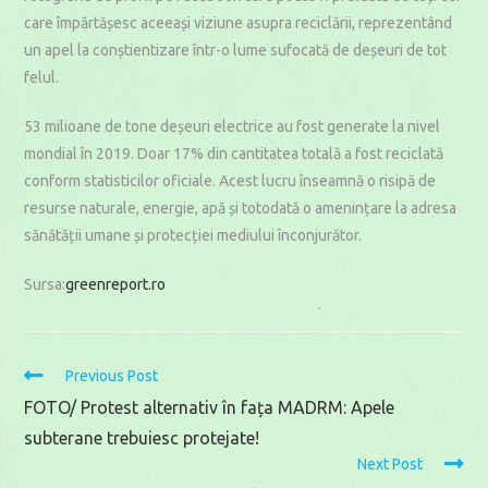
care împărtășesc aceeași viziune asupra reciclării, reprezentând
un apel la conștientizare într-o lume sufocată de deșeuri de tot
felul.
53 milioane de tone deșeuri electrice au fost generate la nivel
mondial în 2019. Doar 17% din cantitatea totală a fost reciclată
conform statisticilor oficiale. Acest lucru înseamnă o risipă de
resurse naturale, energie, apă și totodată o amenințare la adresa
sănătății umane și protecției mediului înconjurător.
Sursa:
greenreport.ro
Read
Previous Post
more
FOTO/ Protest alternativ în fața MADRM: Apele
articles
subterane trebuiesc protejate!
Next Post