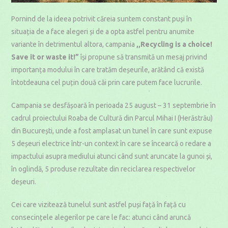
Pornind de la ideea potrivit căreia suntem constant puși în
situația de a face alegeri și de a opta astfel pentru anumite
variante în detrimentul altora, campania
,,Recycling is a choice!
Save it or waste it!”
își propune să transmită un mesaj privind
importanța modului în care tratăm deșeurile, arătând că există
întotdeauna cel puțin două căi prin care putem face lucrurile.
Campania se desfășoară în perioada 25 august – 31 septembrie în
cadrul proiectului Roaba de Cultură din Parcul Mihai I (Herăstrău)
din București, unde a fost amplasat un tunel în care sunt expuse
5 deșeuri electrice într-un context în care se încearcă o redare a
impactului asupra mediului atunci când sunt aruncate la gunoi și,
în oglindă, 5 produse rezultate din reciclarea respectivelor
deșeuri.
Cei care vizitează tunelul sunt astfel puși față în față cu
consecințele alegerilor pe care le fac: atunci când aruncă