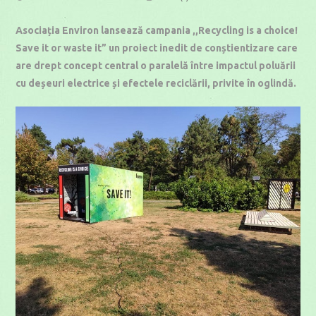
published:
category:
time:
Asociația Environ lansează campania ,,Recycling is a choice!
Save it or waste it” un proiect inedit de conștientizare care
are drept concept central o paralelă între impactul poluării
cu deșeuri electrice și efectele reciclării, privite în oglindă.