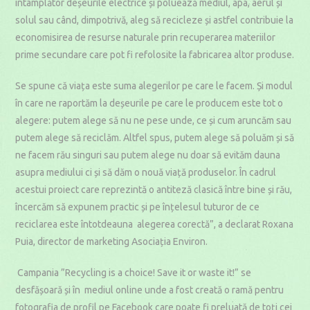
întâmplător deșeurile electrice și poluează mediul, apa, aerul și
solul sau când, dimpotrivă, aleg să recicleze și astfel contribuie la
economisirea de resurse naturale prin recuperarea materiilor
prime secundare care pot fi refolosite la fabricarea altor produse.
Se spune că viața este suma alegerilor pe care le facem. Și modul
în care ne raportăm la deșeurile pe care le producem este tot o
alegere: putem alege să nu ne pese unde, ce și cum aruncăm sau
putem alege să reciclăm. Altfel spus, putem alege să poluăm și să
ne facem rău singuri sau putem alege nu doar să evităm dauna
asupra mediului ci și să dăm o nouă viață produselor. În cadrul
acestui proiect care reprezintă o antiteză clasică între bine și rău,
încercăm să expunem practic și pe înțelesul tuturor de ce
reciclarea este întotdeauna alegerea corectă”, a declarat Roxana
Puia, director de marketing Asociația Environ.
Campania ”Recycling is a choice! Save it or waste it!” se
desfășoară și în mediul online unde a fost creată o ramă pentru
fotografia de profil pe Facebook care poate fi preluată de toți cei