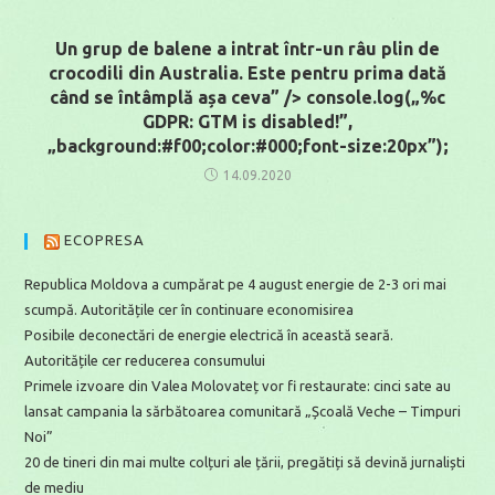
Un grup de balene a intrat într-un râu plin de
crocodili din Australia. Este pentru prima dată
când se întâmplă așa ceva” /> console.log(„%c
GDPR: GTM is disabled!”,
„background:#f00;color:#000;font-size:20px”);
14.09.2020
ECOPRESA
Republica Moldova a cumpărat pe 4 august energie de 2-3 ori mai
scumpă. Autoritățile cer în continuare economisirea
Posibile deconectări de energie electrică în această seară.
Autoritățile cer reducerea consumului
Primele izvoare din Valea Molovateț vor fi restaurate: cinci sate au
lansat campania la sărbătoarea comunitară „Școală Veche – Timpuri
Noi”
20 de tineri din mai multe colțuri ale țării, pregătiți să devină jurnaliști
de mediu