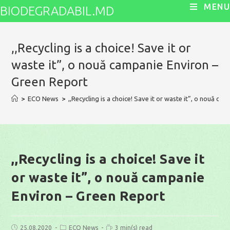
Skip
MENU
BIODEGRADABIL.MD
to
content
,,Recycling is a choice! Save it or
waste it”, o nouă campanie Environ –
Green Report
>
ECO News
>
,,Recycling is a choice! Save it or waste it”, o nouă c
,,Recycling is a choice! Save it
or waste it”, o nouă campanie
Environ – Green Report
Post
Post
Reading
25.08.2020
ECO News
3 min(s) read