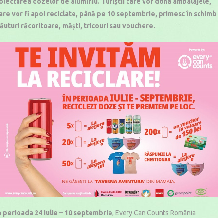
olectarea dozelor de aluminiu. Turiștii care vor dona ambalajele,
are vor fi apoi reciclate, până pe 10 septembrie, primesc în schimb
ăuturi răcoritoare, măști, tricouri sau vouchere.
n perioada 24 iulie – 10 septembrie
, Every Can Counts România