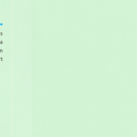
es
la
in
rt