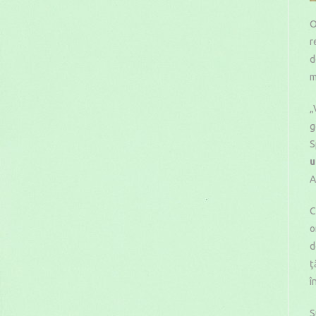
O
r
d
m
„
g
S
u
A
C
o
d
ţ
î
S