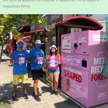
200 doze de aluminiu = un voucher în valoare de 150 lei valabil în
magazinele Penny