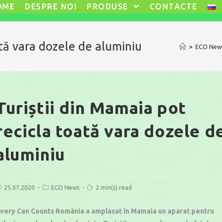
OME
DESPRE NOI
PRODUSE
CONTACTE
ată vara dozele de aluminiu
>
ECO New
Turiștii din Mamaia pot
recicla toată vara dozele d
aluminiu
ost
Post
Reading
25.07.2020
ECO News
2 min(s) read
ublished:
category:
time:
very Can Counts România a amplasat în Mamaia un aparat pentru