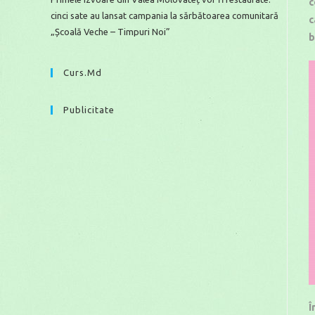
c
cinci sate au lansat campania la sărbătoarea comunitară
c
„Școală Veche – Timpuri Noi”
b
Curs.md
Publicitate
Î