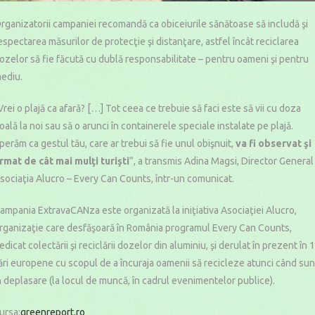
rganizatorii campaniei recomandă ca obiceiurile sănătoase să includă şi
espectarea măsurilor de protecţie şi distanţare, astfel încât reciclarea
ozelor să fie făcută cu dublă responsabilitate – pentru oameni şi pentru
ediu.
Vrei o plajă ca afară? […] Tot ceea ce trebuie să faci este să vii cu doza
oală la noi sau să o arunci în containerele speciale instalate pe plajă.
perăm ca gestul tău, care ar trebui să fie unul obişnuit,
va fi observat şi
rmat de cât mai mulţi turişti
”, a transmis Adina Magsi, Director General
sociaţia Alucro – Every Can Counts, într-un comunicat.
ampania ExtravaCANza este organizată la iniţiativa Asociaţiei Alucro,
rganizaţie care desfăşoară în România programul Every Can Counts,
edicat colectării şi reciclării dozelor din aluminiu, şi derulat în prezent în 
ări europene cu scopul de a încuraja oamenii să recicleze atunci când sun
n deplasare (la locul de muncă, în cadrul evenimentelor publice).
ursa:
greenreport.ro