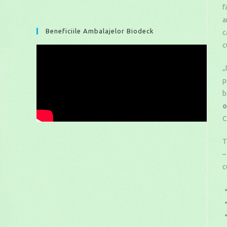
f
a
Beneficiile Ambalajelor Biodeck
c
c
„
p
b
o
C
T
–
c