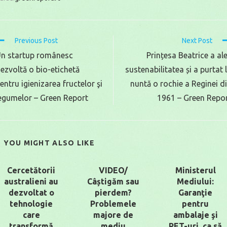
Read
Previous Post
Next Post
more
n startup românesc
Prințesa Beatrice a al
rticles
ezvoltă o bio-etichetă
sustenabilitatea și a purtat 
entru igienizarea fructelor şi
nuntă o rochie a Reginei d
egumelor – Green Report
1961 – Green Repo
YOU MIGHT ALSO LIKE
Cercetătorii
VIDEO/
Ministerul
australieni au
Câștigăm sau
Mediului:
dezvoltat o
pierdem?
Garanţie
tehnologie
Problemele
pentru
care
majore de
ambalaje şi
transformă
mediu
PET-uri, ca să