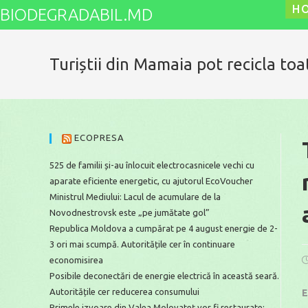
Skip
H
BIODEGRADABIL.MD
to
content
Turiștii din Mamaia pot recicla to
ECOPRESA
525 de familii și-au înlocuit electrocasnicele vechi cu
aparate eficiente energetic, cu ajutorul EcoVoucher
Ministrul Mediului: Lacul de acumulare de la
Novodnestrovsk este „pe jumătate gol”
Republica Moldova a cumpărat pe 4 august energie de 2-
3 ori mai scumpă. Autoritățile cer în continuare
economisirea
P
p
Posibile deconectări de energie electrică în această seară.
Autoritățile cer reducerea consumului
E
Primele izvoare din Valea Molovateț vor fi restaurate: