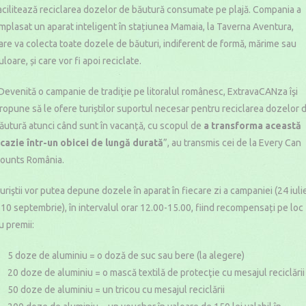
acilitează reciclarea dozelor de băutură consumate pe plajă. Compania a
mplasat un aparat inteligent în stațiunea Mamaia, la Taverna Aventura,
are va colecta toate dozele de băuturi, indiferent de formă, mărime sau
uloare, și care vor fi apoi reciclate.
Devenită o campanie de tradiţie pe litoralul românesc, ExtravaCANza îşi
ropune să le ofere turiștilor suportul necesar pentru reciclarea dozelor 
ăutură atunci când sunt în vacanță, cu scopul de
a transforma această
cazie într-un obicei de lungă durată
”, au transmis cei de la Every Can
ounts România.
uriştii vor putea depune dozele în aparat în fiecare zi a campaniei (24 iuli
 10 septembrie), în intervalul orar 12.00-15.00, fiind recompensați pe loc
u premii:
5 doze de aluminiu = o doză de suc sau bere (la alegere)
20 doze de aluminiu = o mască textilă de protecţie cu mesajul reciclării
50 doze de aluminiu = un tricou cu mesajul reciclării